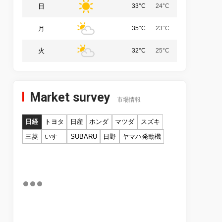
日
33°C
24°C
月
35°C
23°C
火
32°C
25°C
Market survey
市場情報
日経
トヨタ
日産
ホンダ
マツダ
スズキ
三菱
いすゞ
SUBARU
日野
ヤマハ発動機