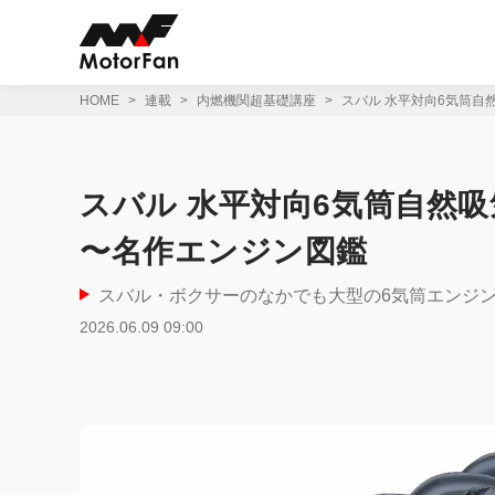
コ
ン
テ
ン
ツ
HOME
連載
内燃機関超基礎講座
スバル 水平対向6気筒自
へ
ス
キ
ッ
スバル 水平対向6気筒自然吸
プ
〜名作エンジン図鑑
スバル・ボクサーのなかでも大型の6気筒エンジ
2026.06.09 09:00