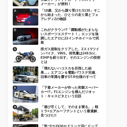
メーカー」が便利！
「18歳、父から譲り受けたS130」そこ
から始まった、ひとりの走り屋とフェ
アレディZの物語
これがクラウン!?「躍動感がたまらな
いスポーツエステート！」エッジを強
調したエアロに22インチホイールで武
装
排ガス規制をクリアした、2ストVツイ
ンバイク、VINS。排気量は249.5cc、
83HPを絞り出す。そのエンジンの技術
とは
「壊れないハコスカを目指した結
果…」エアコン＆電動パワステ完備、
旧車の常識を覆すGT-R仕様のすべて
「下着メーカーが作った和製スーパー
カー!?」F1エンジンを積んだジオッ
ト・キャスピタという伝説
「遊び尽くして、そのまま寝る。」軽
トラ×エアルーフテントという最適解、
見つけた!!
「気づけば430セドリック沼にドップ