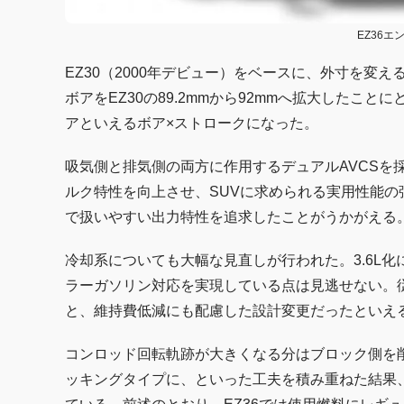
EZ36
EZ30（2000年デビュー）をベースに、外寸を変
ボアをEZ30の89.2mmから92mmへ拡大したこ
アといえるボア×ストロークになった。
吸気側と排気側の両方に作用するデュアルAVCSを
ルク特性を向上させ、SUVに求められる実用性能
で扱いやすい出力特性を追求したことがうかがえる
冷却系についても大幅な見直しが行われた。3.6L
ラーガソリン対応を実現している点は見逃せない。従
と、維持費低減にも配慮した設計変更だったといえ
コンロッド回転軌跡が大きくなる分はブロック側を
ッキングタイプに、といった工夫を積み重ねた結果