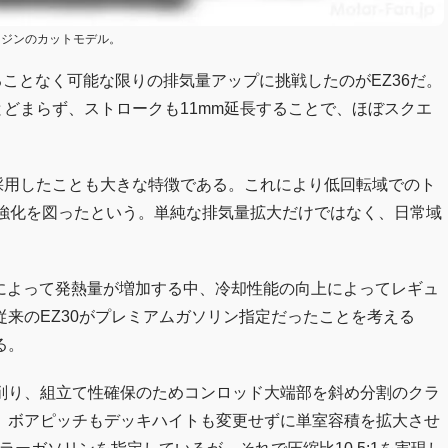
エンジンのカットモデル。
えることなく可能な限りの排気量アップに挑戦したのがEZ36だ。
とにとどまらず、ストロークも11mm延長することで、ほぼスクエ
採用したことも大きな特徴である。これにより低回転域でのト
の強化を図ったという。単純な排気量拡大だけではなく、日常域
。
化によって発熱量が増加する中、冷却性能の向上によってレギュ
来のEZ30がプレミアムガソリン指定だったことを考える
る。
削り、組立て性確保のためコンロッド大端部を斜め分割のクラ
、ボアピッチもデッキハイトも変更せずに単室容積を拡大させ