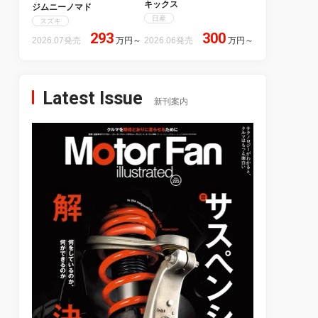
キックス
ジムニーノマド
日産
スズキ
293
300
2026.07発売
万円
～
2026.06発売
万円
～
Latest Issue
新刊案内