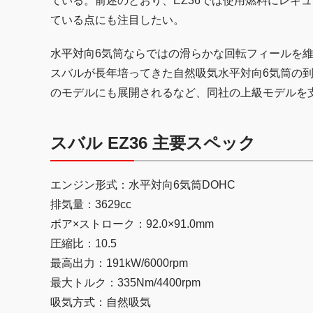
ている。前述のとおり、EZ36では使用燃料にレギュ
ている点にも注目したい。
水平対向6気筒ならではの滑らかな回転フィールを
スバルが長年培ってきた自然吸気水平対向6気筒の到
のモデルにも展開されるなど、同社の上級モデルを
スバル EZ36 主要スペック
エンジン形式：水平対向6気筒DOHC
排気量：3629cc
ボア×ストローク：92.0×91.0mm
圧縮比：10.5
最高出力：191kW/6000rpm
最大トルク：335Nm/4400rpm
吸気方式：自然吸気