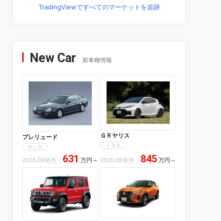
TradingViewですべてのマーケットを追跡
New Car
新車種情報
ＧＲヤリス
プレリュード
トヨタ
ホンダ
631
845
2026.08発売
万円
～
2026.08発売
万円
～