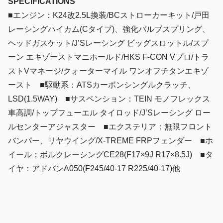
SPECIFICATIONS
■エンジン：K24改2.5L換装/BCストローカーキット/戸田
レーシングハイカム(Cタイプ)、強化バルブスプリング、
ヘッドガスケット/J’Sレーシング ビッグスロットル/スプ
ーン エキゾーストマニホールド/HKS F-CON Vプロ/トラ
ストVマネージ/クォーターマイル ワンオフチタンエキゾ
ースト ■駆動系：ATSカーボンシングルクラッチ、
LSD(1.5WAY) ■サスペンション：TEIN モノフレックス
車高調/トップフューエル タイロッド/J’Sレーシング ロー
ルセンターアジャスター ■エクステリア：無限フロント
バンパー、リヤウイング/X-TREME FRPフェンダー ■ホ
イール：ボルクレーシングCE28(F17×9J R17×8.5J) ■タ
イヤ：アドバンA050(F245/40-17 R225/40-17)他