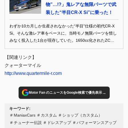
物”…!?」鬼レアな無限パーツで武
装した“半目CR-X Si”に乗った！
わずか10カ月しか生産されなかった“半目”仕様の初代CR-X
Si。そんな激レア車をベースに、当時モノ無限パーツを惜し
みなく投入した1台が現存していた。1650cc化されたZCエン
ジンと超軽量ボディが織りなす走りは、40年を経た今でも衝
撃的だ。
【関連リンク】
クォーターマイル
http://www.quartermile-r.com
→
Motor Fan のニュースをGoogle検索で優先表示
キーワード:
ManiaxCars
カスタム
ショップ（カスタム）
チューナー伝説
ドレスアップ
パフォーマンスアップ