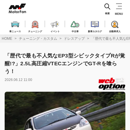
コ
ン
テ
検索
MENU
ン
ツ
へ
車ニュース
チューニング
イベント
中古車
新車カタログ
自動車求人
ス
HOME
チューニング・カスタム
ドレスアップ
「歴代で最も不人気なEP
キ
ッ
プ
「歴代で最も不人気なEP3型シビックタイプRが覚
醒!?」2.5L高圧縮VTECエンジンでGT-Rを喰ら
う！
2026.06.12 11:00