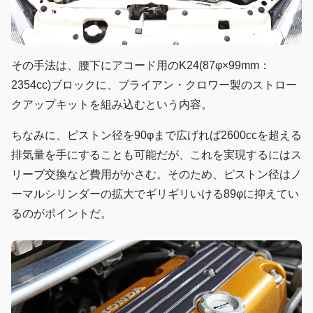
その手法は、腰下にアコード用のK24(87φ×99mm：
2354cc)ブロックに、ブライアン・クロワー製のストロー
クアップキットを組み込むという内容。
ちなみに、ピストン径を90φまで広げれば2600ccを超える
排気量を手にすることも可能だが、これを実現するにはス
リーブ交換など費用がかさむ。そのため、ピストン径はノ
ーマルシリンダーの拡大でギリギリいける89φに抑えてい
るのがポイントだ。