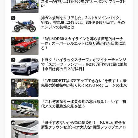
スターが作り上げた700馬力“カーボンケブラーGT-
R”
排ガス規制をクリアした、2ストVツインバイク、
VINS。排気量は249.5cc、83HPを絞り出す。その
エンジンの技術とは
「3台のDR30スカイラインと暮らす変態的オーナ
ー!?」スーパーシルエットに取り憑かれた日常に迫
る！
トヨタ「ハイラックスサーフ」がマイナーチェンジ
で「スポーツ・ランナー」を230万円で3代目に追加
【今日は何の日？8月4日】
「”VR38DETTはボアアップできない”を覆す！」最
先端の溶射技術が切り拓くR35GT-Rチューンの未来
「これぞ国産ターボ黄金期の忘れ形見！」いすゞ初
代アスカ最終進化形を追う
「派手すぎないから街に馴染む！」KUHLが魅せる
新型クラウンセダンの“大人な”薄型フラップエアロ