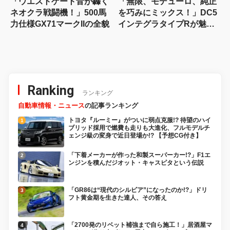
「ウエストゲート音が轟く
「無限、モデューロ、純正
ネオクラ戦闘機！」500馬
を巧みにミックス！」DC5
力仕様GX71マークIIの全貌
インテグラタイプRが魅せ
る“大人の引き算”
Ranking
ランキング
自動車情報・ニュース
の記事ランキング
トヨタ『ルーミー』がついに弱点克服!? 待望のハイ
ブリッド採用で燃費も走りも大進化、フルモデルチ
ェンジ級の変身で近日登場か!? 【予想CG付き】
「下着メーカーが作った和製スーパーカー!?」F1エ
ンジンを積んだジオット・キャスピタという伝説
「GR86は“現代のシルビア”になったのか!?」ドリ
フト黄金期を生きた達人、その答え
「2700発のリベット補強まで自ら施工！」居酒屋マ