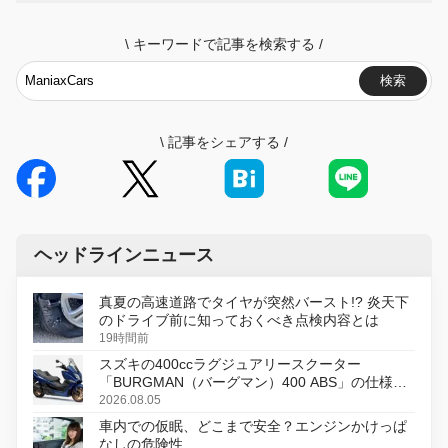
\
キーワードで記事を検索する
/
検索
\
記事をシェアする
/
ヘッドラインニュース
真夏の高速道路でタイヤが突然バースト!? 炎天下
のドライブ前に知っておくべき点検内容とは
19時間前
スズキの400ccラグジュアリースクーター
「BURGMAN（バーグマン）400 ABS」の仕様を
変更し、8月18日に発売
2026.08.05
車内での仮眠、どこまで安全？エンジンかけっぱ
なしの危険性