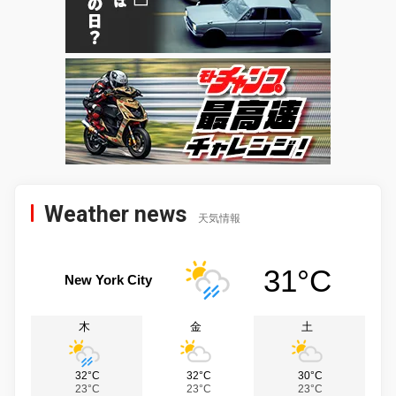
Weather news
天気情報
31°C
New York City
木
金
土
32°C
32°C
30°C
23°C
23°C
23°C