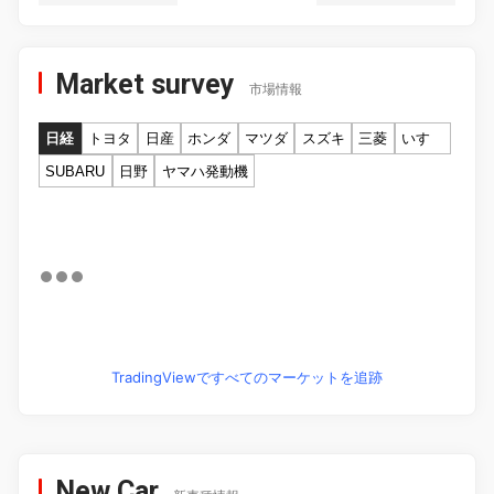
Market survey
市場情報
日経
トヨタ
日産
ホンダ
マツダ
スズキ
三菱
いすゞ
SUBARU
日野
ヤマハ発動機
TradingViewですべてのマーケットを追跡
New Car