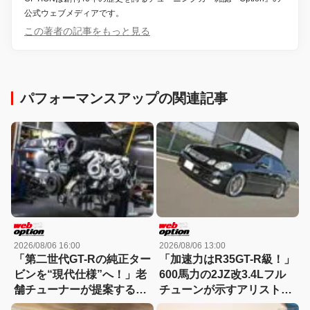
公式ウェブメディアです。
この著者の記事をもっと見る
パフォーマンスアップの関連記事
2026/08/06 16:00
2026/08/06 13:00
「第二世代GT-Rの純正ター
「加速力はR35GT-R級！」
ビンを“現代仕様”へ！」老
600馬力の2JZ改3.4Lフル
舗チューナーが提案する
チューンが示すアリストの
RB26DETT再生プランの全
新世界