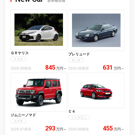
新車種情報
ＧＲヤリス
プレリュード
トヨタ
ホンダ
845
631
2026.08発売
万円
～
2026.08発売
万円
～
Ｃ４
ジムニーノマド
シトロエン
スズキ
293
455
2026.07発売
万円
～
2026.06発売
万円
～