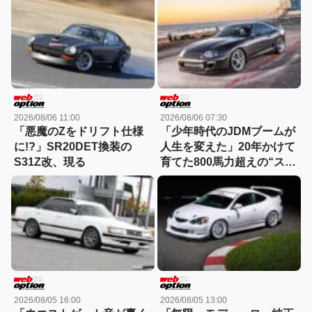
貌
2026/08/06 11:00
2026/08/06 07:30
「悪魔のZをドリフト仕様
「少年時代のJDMブームが
に!?」SR20DET換装の
人生を変えた」20年かけて
S31Z改、現る
育てた800馬力超えの“ステ
ルス”JZA80スープラ！
2026/08/05 16:00
2026/08/05 13:00