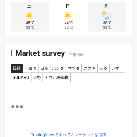
土
日
月
45°C
44°C
38°C
33°C
32°C
33°C
Market survey
市場情報
日経
トヨタ
日産
ホンダ
マツダ
スズキ
三菱
いすゞ
SUBARU
日野
ヤマハ発動機
TradingViewですべてのマーケットを追跡