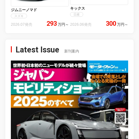
キックス
ジムニーノマド
日産
スズキ
293
300
2026.07発売
万円
～
2026.06発売
万円
～
Latest Issue
新刊案内