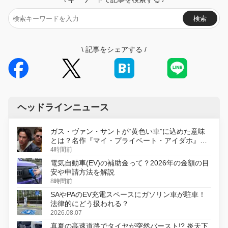
検索
\
記事をシェアする
/
ヘッドラインニュース
ガス・ヴァン・サントが“黄色い車”に込めた意味
とは？名作『マイ・プライベート・アイダホ』が
初のデジタルリマスター版で復活
4時間前
電気自動車(EV)の補助金って？2026年の金額の目
安や申請方法を解説
8時間前
SAやPAのEV充電スペースにガソリン車が駐車！
法律的にどう扱われる？
2026.08.07
真夏の高速道路でタイヤが突然バースト!? 炎天下