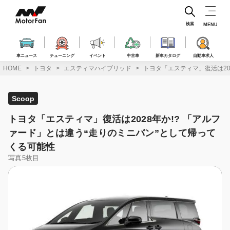
コ
ン
テ
検索
MENU
ン
ツ
へ
車ニュース
チューニング
イベント
中古車
新車カタログ
自動車求人
ス
HOME
トヨタ
エスティマハイブリッド
トヨタ「エスティマ」復活は20
キ
ッ
プ
Scoop
トヨタ「エスティマ」復活は2028年か!? 「アルフ
ァード」とは違う“走りのミニバン”として帰って
くる可能性
写真5枚目