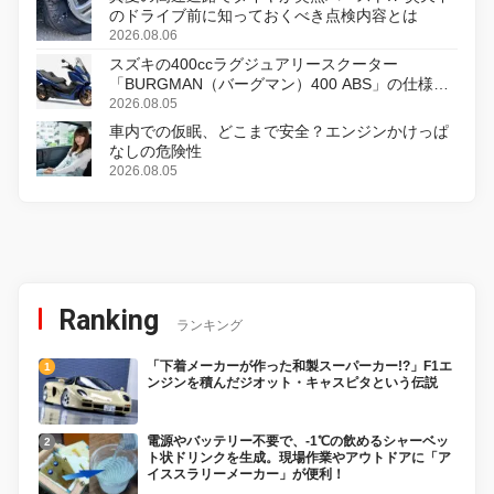
のドライブ前に知っておくべき点検内容とは
2026.08.06
スズキの400ccラグジュアリースクーター
「BURGMAN（バーグマン）400 ABS」の仕様を
変更し、8月18日に発売
2026.08.05
車内での仮眠、どこまで安全？エンジンかけっぱ
なしの危険性
2026.08.05
Ranking
ランキング
「下着メーカーが作った和製スーパーカー!?」F1エ
ンジンを積んだジオット・キャスピタという伝説
電源やバッテリー不要で、-1℃の飲めるシャーベッ
ト状ドリンクを生成。現場作業やアウトドアに「ア
イススラリーメーカー」が便利！