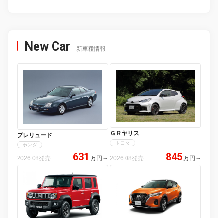
New Car
新車種情報
ＧＲヤリス
プレリュード
トヨタ
ホンダ
631
845
2026.08発売
万円
～
2026.08発売
万円
～