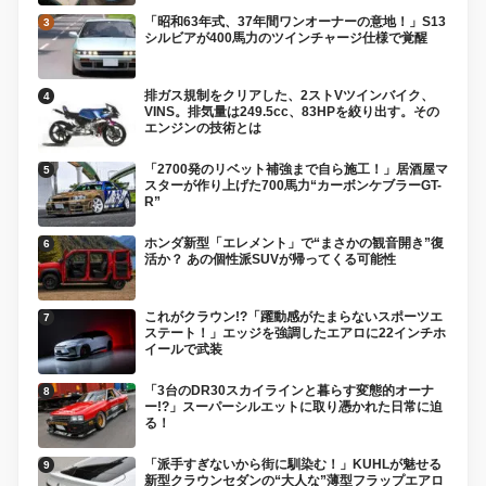
「昭和63年式、37年間ワンオーナーの意地！」S13
シルビアが400馬力のツインチャージ仕様で覚醒
排ガス規制をクリアした、2ストVツインバイク、
VINS。排気量は249.5cc、83HPを絞り出す。その
エンジンの技術とは
「2700発のリベット補強まで自ら施工！」居酒屋マ
スターが作り上げた700馬力“カーボンケブラーGT-
R”
ホンダ新型「エレメント」で“まさかの観音開き”復
活か？ あの個性派SUVが帰ってくる可能性
これがクラウン!?「躍動感がたまらないスポーツエ
ステート！」エッジを強調したエアロに22インチホ
イールで武装
「3台のDR30スカイラインと暮らす変態的オーナ
ー!?」スーパーシルエットに取り憑かれた日常に迫
る！
「派手すぎないから街に馴染む！」KUHLが魅せる
新型クラウンセダンの“大人な”薄型フラップエアロ