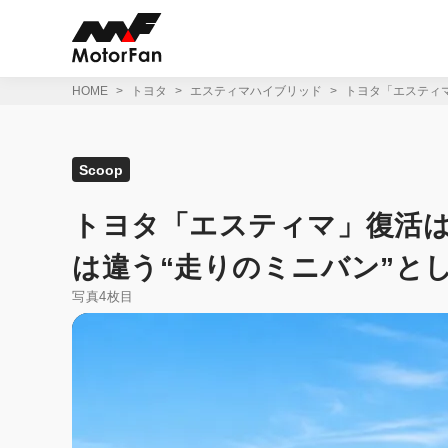
コ
ン
テ
ン
ツ
HOME
トヨタ
エスティマハイブリッド
トヨタ「エスティマ
へ
ス
キ
ッ
Scoop
プ
トヨタ「エスティマ」復活は2
は違う“走りのミニバン”と
写真4枚目