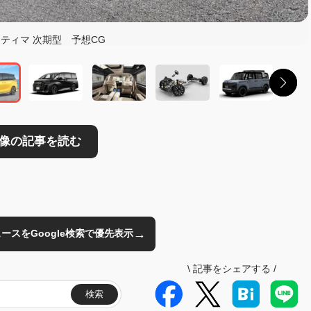
読む
ティマ 次期型 予想CG
→
のニュースをGoogle検索で優先表示
\
記事をシェアする
/
検索