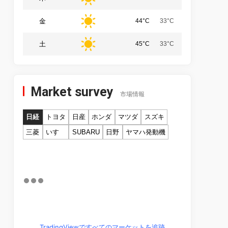
金
44°C
33°C
土
45°C
33°C
Market survey
市場情報
日経
トヨタ
日産
ホンダ
マツダ
スズキ
三菱
いすゞ
SUBARU
日野
ヤマハ発動機
TradingViewですべてのマーケットを追跡