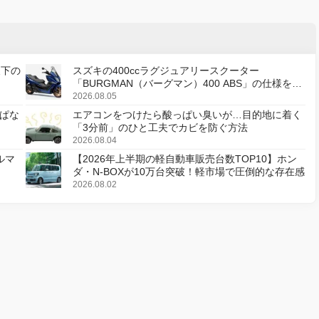
天下の
スズキの400ccラグジュアリースクーター
「BURGMAN（バーグマン）400 ABS」の仕様を変
更し、8月18日に発売
2026.08.05
ぱな
エアコンをつけたら酸っぱい臭いが…目的地に着く
「3分前」のひと工夫でカビを防ぐ方法
2026.08.04
ルマ
【2026年上半期の軽自動車販売台数TOP10】ホン
ダ・N-BOXが10万台突破！軽市場で圧倒的な存在感
2026.08.02