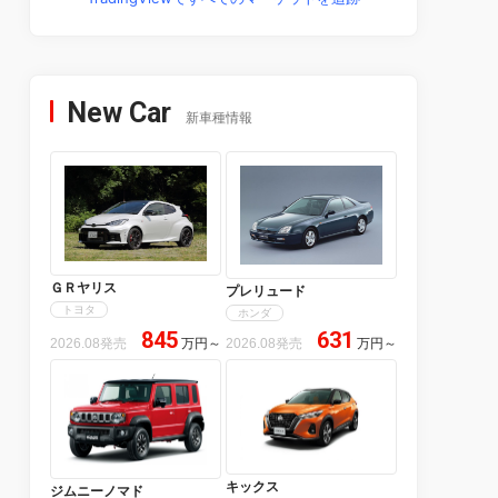
New Car
新車種情報
ＧＲヤリス
プレリュード
トヨタ
ホンダ
845
631
2026.08発売
万円
～
2026.08発売
万円
～
キックス
ジムニーノマド