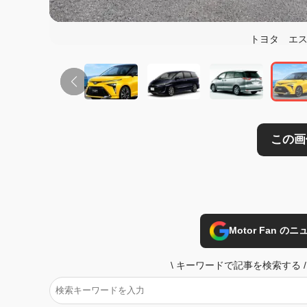
この画像の記事を
トヨタ エス
Motor Fan 
\
キーワードで記事を検索する
/