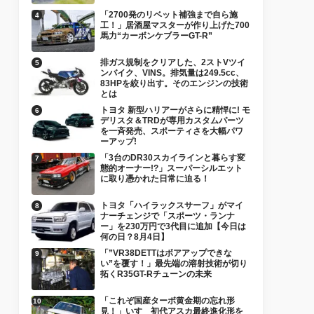
「2700発のリベット補強まで自ら施
工！」居酒屋マスターが作り上げた700
馬力“カーボンケブラーGT-R”
排ガス規制をクリアした、2ストVツイ
ンバイク、VINS。排気量は249.5cc、
83HPを絞り出す。そのエンジンの技術
とは
トヨタ 新型ハリアーがさらに精悍に! モ
デリスタ＆TRDが専用カスタムパーツ
を一斉発売、スポーティさを大幅パワ
ーアップ!
「3台のDR30スカイラインと暮らす変
態的オーナー!?」スーパーシルエット
に取り憑かれた日常に迫る！
トヨタ「ハイラックスサーフ」がマイ
ナーチェンジで「スポーツ・ランナ
ー」を230万円で3代目に追加【今日は
何の日？8月4日】
「”VR38DETTはボアアップできな
い”を覆す！」最先端の溶射技術が切り
拓くR35GT-Rチューンの未来
「これぞ国産ターボ黄金期の忘れ形
見！」いすゞ初代アスカ最終進化形を