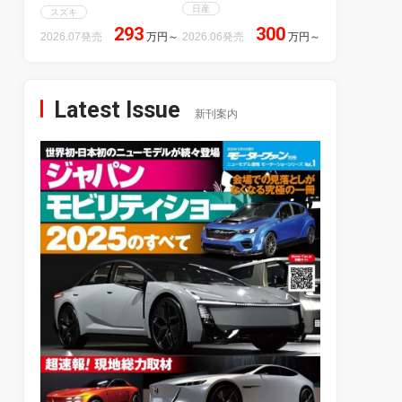
日産
スズキ
293
300
2026.07発売
万円
～
2026.06発売
万円
～
Latest Issue
新刊案内