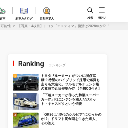
検索
MENU
古車
新車カタログ
自動車求人
る可能性
【写真・4枚目】トヨタ「エスティマ」復活は2028年か!? 「アルファ
Ranking
ランキング
トヨタ『ルーミー』がついに弱点克
服!? 待望のハイブリッド採用で燃費も
走りも大進化、フルモデルチェンジ級
の変身で近日登場か!? 【予想CG付き】
「下着メーカーが作った和製スーパー
カー!?」F1エンジンを積んだジオッ
ト・キャスピタという伝説
「GR86は“現代のシルビア”になったの
か!?」ドリフト黄金期を生きた達人、
その答え