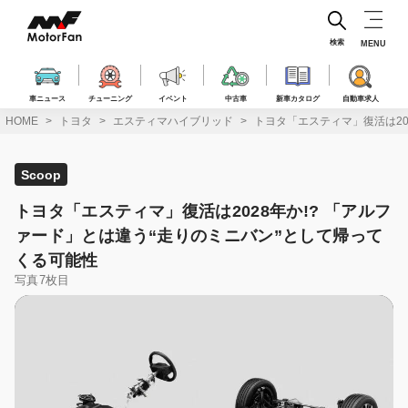
コ
ン
テ
検索
MENU
ン
ツ
へ
車ニュース
チューニング
イベント
中古車
新車カタログ
自動車求人
ス
HOME
トヨタ
エスティマハイブリッド
トヨタ「エスティマ」復活は20
キ
ッ
プ
Scoop
トヨタ「エスティマ」復活は2028年か!? 「アルフ
ァード」とは違う“走りのミニバン”として帰って
くる可能性
写真7枚目