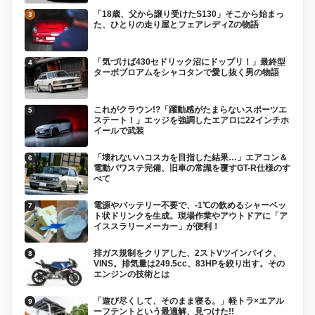
「18歳、父から譲り受けたS130」そこから始まっ
た、ひとりの走り屋とフェアレディZの物語
「気づけば430セドリック沼にドップリ！」最終型
ターボブロアムをシャコタンで愛し抜く男の物語
これがクラウン!?「躍動感がたまらないスポーツエ
ステート！」エッジを強調したエアロに22インチホ
イールで武装
「壊れないハコスカを目指した結果…」エアコン＆
電動パワステ完備、旧車の常識を覆すGT-R仕様のす
べて
電源やバッテリー不要で、-1℃の飲めるシャーベッ
ト状ドリンクを生成。現場作業やアウトドアに「ア
イススラリーメーカー」が便利！
排ガス規制をクリアした、2ストVツインバイク、
VINS。排気量は249.5cc、83HPを絞り出す。その
エンジンの技術とは
「遊び尽くして、そのまま寝る。」軽トラ×エアル
ーフテントという最適解、見つけた!!