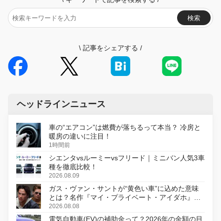
検索
\
記事をシェアする
/
ヘッドラインニュース
車の“エアコン”は燃費が落ちるって本当？ 冷房と
暖房の違いに注目！
1時間前
シエンタvsルーミーvsフリード｜ミニバン人気3車
種を徹底比較！
2026.08.09
ガス・ヴァン・サントが“黄色い車”に込めた意味
とは？名作『マイ・プライベート・アイダホ』が
初のデジタルリマスター版で復活
2026.08.08
電気自動車(EV)の補助金って？2026年の金額の目