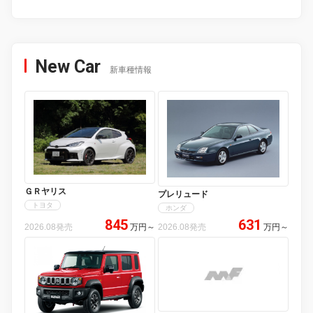
New Car
新車種情報
ＧＲヤリス
プレリュード
トヨタ
ホンダ
845
631
2026.08発売
万円
～
2026.08発売
万円
～