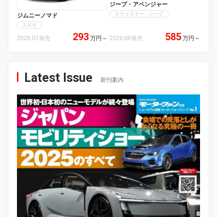
ジープ・アベンジャー
クライスラー・ジープ
ジムニーノマド
スズキ
293
585
2026.07発売
万円
～
2026.06発売
万円
～
Latest Issue
新刊案内