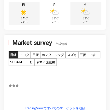
日
月
火
34°C
33°C
33°C
24°C
23°C
25°C
Market survey
市場情報
日経
トヨタ
日産
ホンダ
マツダ
スズキ
三菱
いすゞ
SUBARU
日野
ヤマハ発動機
TradingViewですべてのマーケットを追跡