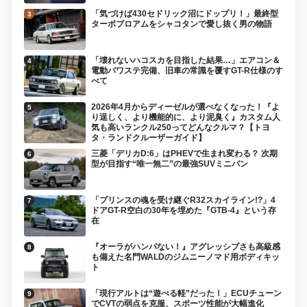
「気づけば430セドリック沼にドップリ！」最終型
ターボブロアムをシャコタンで愛し抜く男の物語
「壊れないハコスカを目指した結果…」エアコン＆
電動パワステ完備、旧車の常識を覆すGT-R仕様のす
べて
2026年4月からディーゼルが選べなくなった！『よ
り逞しく、より機能的に、より泥臭く』カスタム人
気も高いランクル250ってどんなクルマ？【トヨ
タ・ランドクルーザーガイド】
三菱「デリカD:6」はPHEVで生まれ変わる？ 次期
型が目指す“唯一無二”の最強SUVミニバン
「プリンスの魂を受け継ぐR32スカイライン!?」4
ドアGT-R空白の30年を埋めた『GTB-4』という存
在
『オーラがハンパない！』アグレッシブさも高級感
も備えた名門WALDのジムニーノマド用ボディキッ
ト
「現行アルトは“遊べる軽”だった！」ECUチューン
でCVTの弱点を克服、スポーツ性能が大幅進化