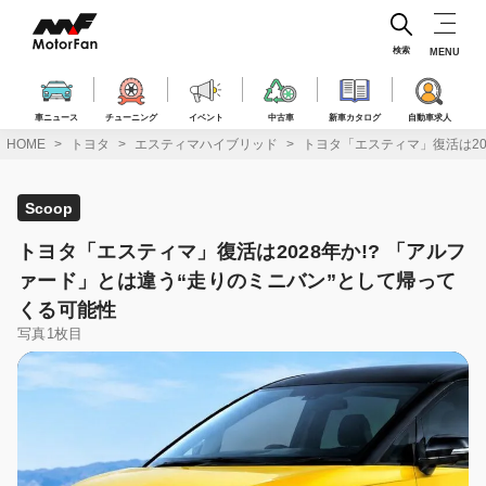
コ
ン
テ
検索
MENU
ン
ツ
へ
車ニュース
チューニング
イベント
中古車
新車カタログ
自動車求人
ス
HOME
トヨタ
エスティマハイブリッド
トヨタ「エスティマ」復活は20
キ
ッ
プ
Scoop
トヨタ「エスティマ」復活は2028年か!? 「アルフ
ァード」とは違う“走りのミニバン”として帰って
くる可能性
写真1枚目