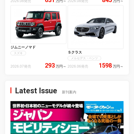
2026.08発売
万円
～
2026.08発売
万円
～
ジムニーノマド
Ｓクラス
スズキ
メルセデス・ベンツ
293
1598
2026.07発売
万円
～
2026.06発売
万円
～
Latest Issue
新刊案内