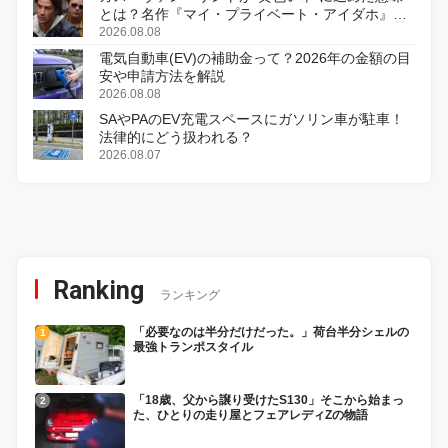
とは？名作『マイ・プライベート・アイダホ』が
初のデジタルリマスター版で復活
2026.08.08
電気自動車(EV)の補助金って？2026年の金額の目
安や申請方法を解説
2026.08.08
SAやPAのEV充電スペースにガソリン車が駐車！
法律的にどう扱われる？
2026.08.07
Ranking
ランキング
「必要なのは半分だけだった。」荷台半分シェルの
最強トランポスタイル
「18歳、父から譲り受けたS130」そこから始まっ
た、ひとりの走り屋とフェアレディZの物語