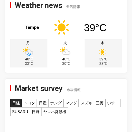
Weather news
天気情報
39°C
Tempe
月
火
水
40°C
40°C
39°C
33°C
30°C
28°C
Market survey
市場情報
日経
トヨタ
日産
ホンダ
マツダ
スズキ
三菱
いすゞ
SUBARU
日野
ヤマハ発動機