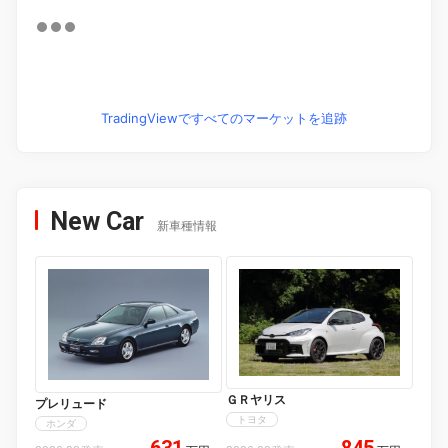
TradingViewですべてのマーケットを追跡
New Car
新車種情報
ＧＲヤリス
プレリュード
トヨタ
ホンダ
631
845