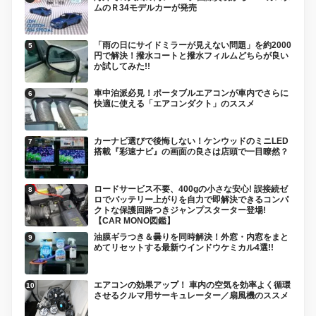
ムのＲ34モデルカーが発売
「雨の日にサイドミラーが見えない問題」を約2000
円で解決！撥水コートと撥水フィルムどちらが良い
か試してみた!!
車中泊派必見！ポータブルエアコンが車内でさらに
快適に使える「エアコンダクト」のススメ
カーナビ選びで後悔しない！ケンウッドのミニLED
搭載『彩速ナビ』の画面の良さは店頭で一目瞭然？
ロードサービス不要、400gの小さな安心! 誤接続ゼ
ロでバッテリー上がりを自力で即解決できるコンパ
クトな保護回路つきジャンプスターター登場!
【CAR MONO図鑑】
油膜ギラつき＆曇りを同時解決！外窓・内窓をまと
めてリセットする最新ウインドウケミカル4選!!
エアコンの効果アップ！ 車内の空気を効率よく循環
させるクルマ用サーキュレーター／扇風機のススメ