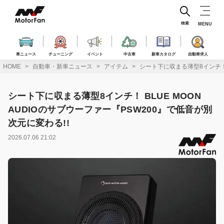
コ
ン
テ
検索
MENU
ン
ツ
へ
車ニュース
チューニング
イベント
中古車
新車カタログ
自動車求人
ス
HOME
自動車・新車ニュース
アイテム
シート下に収まる薄型8インチ！ B
キ
ッ
プ
シート下に収まる薄型8インチ！ BLUE MOON
AUDIOのサブウーファー『PSW200』で低音が別
次元に変わる!!
2026.07.06 21:02