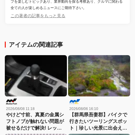
フを楽しむトピックあり、業界動向を探る考察あり、クルマに関わる
全ての人が楽しめるニュースにご期待下さい。
この著者の記事をもっと見る
アイテムの関連記事
2026/08/08 11:18
2026/08/06 16:10
やけど寸前、真夏の金属シ
【群馬県吾妻郡】バイクで
フトノブが触れない問題が
行きたいツーリングスポッ
被せるだけで解決! レッツ
ト｜珍しい光景に出会える
ォのシリコンカバーが夏も
「チャツボミゴケ公園」