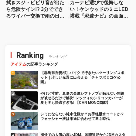
拭きスジ・ビビリ音が出た
カーナビ選びで後悔しな
ら危険サイン!? 3分ででき
い！ケンウッドのミニLED
るワイパー交換で雨の日の
搭載『彩速ナビ』の画面の
視界が激変！
良さは店頭で一目瞭然？
Ranking
ランキング
アイテム
の記事ランキング
【群馬県吾妻郡】バイクで行きたいツーリングスポ
ット｜珍しい光景に出会える「チャツボミゴケ公
園」
やけど寸前、真夏の金属シフトノブが触れない問題
が被せるだけで解決! レッツォのシリコンカバーが
夏も冬も快適すぎる! 【CAR MONO図鑑】
シミにならない純水仕様か？お手軽撥水コートか？
ウォッシャー液は用途に合わせて選ぶ時代
海外での人気の高いJDM。国際貿易からJDMカスタ