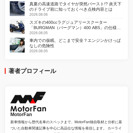
真夏の高速道路でタイヤが突然バースト!? 炎天下
のドライブ前に知っておくべき点検内容とは
2026.08.06
スズキの400ccラグジュアリースクーター
「BURGMAN（バーグマン）400 ABS」の仕様を
変更し、8月18日に発売
2026.08.05
車内での仮眠、どこまで安全？エンジンかけっぱ
なしの危険性
2026.08.05
著者プロフィール
MotorFan
新車情報から歴代名車のスペックまで、MotorFan独自取材と分析に基
づいた自動車関連記事を中心に高品位な情報を発信します。 カーライ