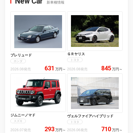
New Car
新車種情報
ＧＲヤリス
プレリュード
トヨタ
ホンダ
631
845
2026.08発売
万円
～
2026.08発売
万円
～
ジムニーノマド
ヴェルファイアハイブリッド
スズキ
トヨタ
293
710
2026.07発売
万円
～
2026.06発売
万円
～