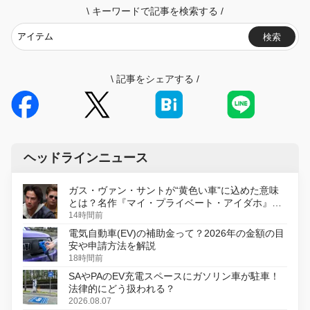
\
キーワードで記事を検索する
/
検索
\
記事をシェアする
/
ヘッドラインニュース
ガス・ヴァン・サントが“黄色い車”に込めた意味
とは？名作『マイ・プライベート・アイダホ』が
初のデジタルリマスター版で復活
14時間前
電気自動車(EV)の補助金って？2026年の金額の目
安や申請方法を解説
18時間前
SAやPAのEV充電スペースにガソリン車が駐車！
法律的にどう扱われる？
2026.08.07