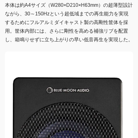
本体は約A4サイズ（W280×D210×H63mm）の超薄型設計
ながら、30～150Hzという超低域までの再生能力を実現
するためにフルアルミダイキャスト製の高剛性筐体を採
用。筐体内部には、さらに剛性を高める補強リブを配置
し、箱鳴りせずに立ち上がりの早い低音再生を実現した。