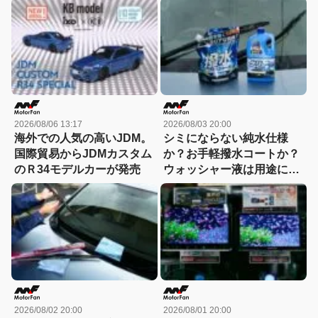
冬も快適すぎる! 【CAR
MONO図鑑】
2026/08/06 13:17
2026/08/03 20:00
海外での人気の高いJDM。
シミにならない純水仕様
国際貿易からJDMカスタム
か？お手軽撥水コートか？
のＲ34モデルカーが発売
ウォッシャー液は用途に合
わせて選ぶ時代
2026/08/02 20:00
2026/08/01 20:00