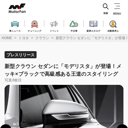
コ
ン
テ
検索
MENU
ン
ツ
へ
車ニュース
チューニング
イベント
中古車
新車カタログ
自動車求人
ス
HOME
トヨタ
クラウン
新型クラウン セダンに「モデリスタ」が登場
キ
ッ
プ
プレスリリース
新型クラウン セダンに「モデリスタ」が登場！メ
ッキ×ブラックで高級感ある王道のスタイリング
写真8枚目