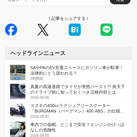
\
記事をシェアする
/
ヘッドラインニュース
SAやPAのEV充電スペースにガソリン車が駐車！
法律的にどう扱われる？
2時間前
真夏の高速道路でタイヤが突然バースト!? 炎天下
のドライブ前に知っておくべき点検内容とは
2026.08.06
スズキの400ccラグジュアリースクーター
「BURGMAN（バーグマン）400 ABS」の仕様を
変更し、8月18日に発売
2026.08.05
車内での仮眠、どこまで安全？エンジンかけっぱ
なしの危険性
2026.08.05