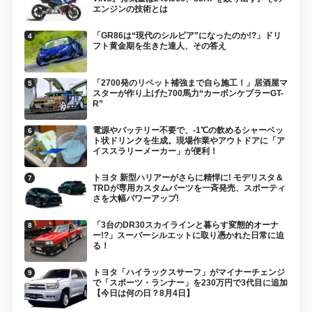
エンジンの技術とは
「GR86は“現代のシルビア”になったのか!?」ドリ
フト黄金期を生きた達人、その答え
「2700発のリベット補強まで自ら施工！」居酒屋マ
スターが作り上げた700馬力“カーボンケブラーGT-
R”
電源やバッテリー不要で、-1℃の飲めるシャーベッ
ト状ドリンクを生成。現場作業やアウトドアに「ア
イススラリーメーカー」が便利！
トヨタ 新型ハリアーがさらに精悍に! モデリスタ＆
TRDが専用カスタムパーツを一斉発売、スポーティ
さを大幅パワーアップ!
「3台のDR30スカイラインと暮らす変態的オーナ
ー!?」スーパーシルエットに取り憑かれた日常に迫
る！
トヨタ「ハイラックスサーフ」がマイナーチェンジ
で「スポーツ・ランナー」を230万円で3代目に追加
【今日は何の日？8月4日】