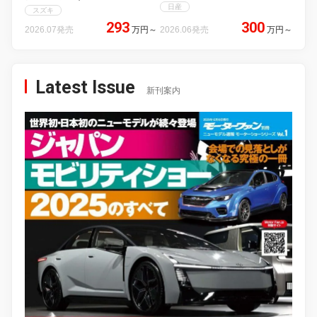
日産
スズキ
293
300
2026.07発売
万円
～
2026.06発売
万円
～
Latest Issue
新刊案内