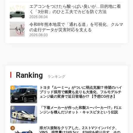
エアコンをつけたら酸っぱい臭いが…目的地に着
く「3分前」のひと工夫でカビを防ぐ方法
2026.08.04
令和8年熊本地震で「通れる道」を可視化、クルマ
の走行データが災害対応を支える
2026.08.03
Ranking
ランキング
トヨタ『ルーミー』がついに弱点克服!? 待望のハイ
ブリッド採用で燃費も走りも大進化、フルモデルチ
ェンジ級の変身で近日登場か!? 【予想CG付き】
「下着メーカーが作った和製スーパーカー!?」F1エ
ンジンを積んだジオット・キャスピタという伝説
排ガス規制をクリアした、2ストVツインバイク、
VINS。排気量は249.5cc、83HPを絞り出す。その