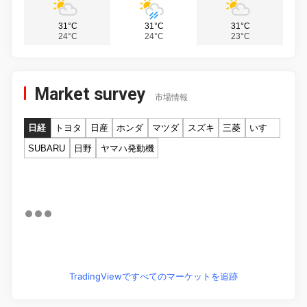
31°C
31°C
31°C
24°C
24°C
23°C
Market survey
市場情報
日経
トヨタ
日産
ホンダ
マツダ
スズキ
三菱
いすゞ
SUBARU
日野
ヤマハ発動機
TradingViewですべてのマーケットを追跡