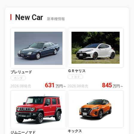
New Car
新車種情報
ＧＲヤリス
プレリュード
トヨタ
ホンダ
631
845
2026.08発売
万円
～
2026.08発売
万円
～
キックス
ジムニーノマド