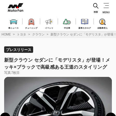
コ
ン
テ
検索
MENU
ン
ツ
へ
車ニュース
チューニング
イベント
中古車
新車カタログ
自動車求人
ス
HOME
トヨタ
クラウン
新型クラウン セダンに「モデリスタ」が登場
キ
ッ
プ
プレスリリース
新型クラウン セダンに「モデリスタ」が登場！メ
ッキ×ブラックで高級感ある王道のスタイリング
写真7枚目