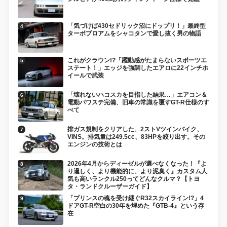
「気づけば430セドリック沼にドップリ！」最終型
ターボブロアムをシャコタンで愛し抜く男の物語
これがクラウン!?「躍動感がたまらないスポーツエ
ステート！」エッジを強調したエアロに22インチホ
イールで武装
「壊れないハコスカを目指した結果…」エアコン＆
電動パワステ完備、旧車の常識を覆すGT-R仕様のす
べて
排ガス規制をクリアした、2ストVツインバイク、
VINS。排気量は249.5cc、83HPを絞り出す。その
エンジンの技術とは
2026年4月からディーゼルが選べなくなった！『よ
り逞しく、より機能的に、より泥臭く』カスタム人
気も高いランクル250ってどんなクルマ？【トヨ
タ・ランドクルーザーガイド】
「プリンスの魂を受け継ぐR32スカイライン!?」4
ドアGT-R空白の30年を埋めた『GTB-4』という存
在