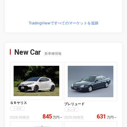
TradingViewですべてのマーケットを追跡
New Car
新車種情報
ＧＲヤリス
プレリュード
トヨタ
ホンダ
845
631
2026.08発売
万円
～
2026.08発売
万円
～