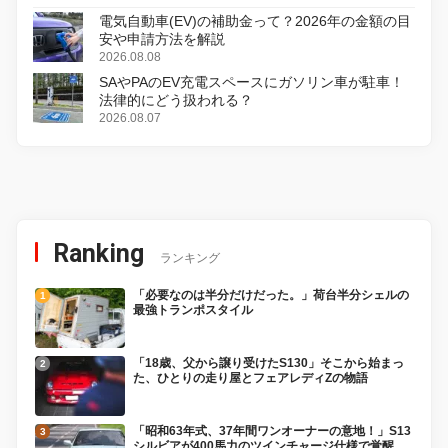
電気自動車(EV)の補助金って？2026年の金額の目
安や申請方法を解説
2026.08.08
SAやPAのEV充電スペースにガソリン車が駐車！
法律的にどう扱われる？
2026.08.07
Ranking
ランキング
「必要なのは半分だけだった。」荷台半分シェルの
最強トランポスタイル
「18歳、父から譲り受けたS130」そこから始まっ
た、ひとりの走り屋とフェアレディZの物語
「昭和63年式、37年間ワンオーナーの意地！」S13
シルビアが400馬力のツインチャージ仕様で覚醒