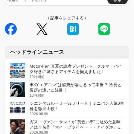
\
記事をシェアする
/
ヘッドラインニュース
Motor-Fan 真夏の読者プレゼント。クルマ・バイ
ク好きに刺さるアイテムを揃えました！
10時間前
車の“エアコン”は燃費が落ちるって本当？ 冷房と
暖房の違いに注目！
13時間前
シエンタvsルーミーvsフリード｜ミニバン人気3車
種を徹底比較！
2026.08.09
ガス・ヴァン・サントが“黄色い車”に込めた意味
とは？名作『マイ・プライベート・アイダホ』が
初のデジタルリマスター版で復活
2026.08.08