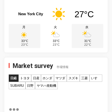
27°C
New York City
月
火
水
33°C
33°C
31°C
23°C
23°C
22°C
Market survey
市場情報
日経
トヨタ
日産
ホンダ
マツダ
スズキ
三菱
いすゞ
SUBARU
日野
ヤマハ発動機