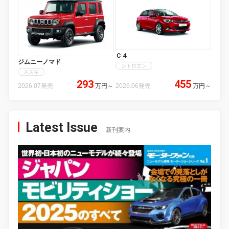
Ｃ４
ジムニーノマド
シトロエン
スズキ
293
455
2026.07発売
万円
～
2026.06発売
万円
～
Latest Issue
新刊案内