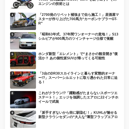
エンジンの技術とは
「2700発のリベット補強まで自ら施工！」居酒屋マ
スターが作り上げた700馬力“カーボンケブラーGT-
R”
「昭和63年式、37年間ワンオーナーの意地！」S13
シルビアが400馬力のツインチャージ仕様で覚醒
ホンダ新型「エレメント」で“まさかの観音開き”復
活か？ あの個性派SUVが帰ってくる可能性
「3台のDR30スカイラインと暮らす変態的オーナ
ー!?」スーパーシルエットに取り憑かれた日常に迫
る！
これがクラウン!?「躍動感がたまらないスポーツエ
ステート！」エッジを強調したエアロに22インチホ
イールで武装
「派手すぎないから街に馴染む！」KUHLが魅せる
新型クラウンセダンの“大人な”薄型フラップエアロ