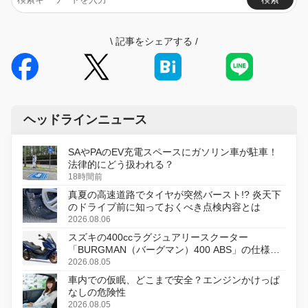
\
記事をシェアする
/
ヘッドラインニュース
SAやPAのEV充電スペースにガソリン車が駐車！
法律的にどう扱われる？
18時間前
真夏の高速道路でタイヤが突然バースト!? 炎天下
のドライブ前に知っておくべき点検内容とは
2026.08.06
スズキの400ccラグジュアリースクーター
「BURGMAN（バーグマン）400 ABS」の仕様を
変更し、8月18日に発売
2026.08.05
車内での仮眠、どこまで安全？エンジンかけっぱ
なしの危険性
2026.08.05