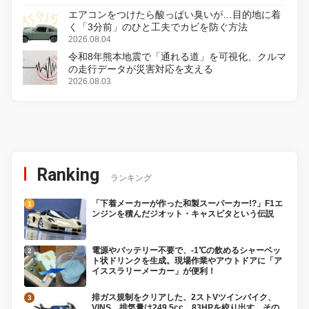
エアコンをつけたら酸っぱい臭いが…目的地に着
く「3分前」のひと工夫でカビを防ぐ方法
2026.08.04
令和8年熊本地震で「通れる道」を可視化、クルマ
の走行データが災害対応を支える
2026.08.03
Ranking
ランキング
「下着メーカーが作った和製スーパーカー!?」F1エ
ンジンを積んだジオット・キャスピタという伝説
電源やバッテリー不要で、-1℃の飲めるシャーベッ
ト状ドリンクを生成。現場作業やアウトドアに「ア
イススラリーメーカー」が便利！
排ガス規制をクリアした、2ストVツインバイク、
VINS。排気量は249.5cc、83HPを絞り出す。その