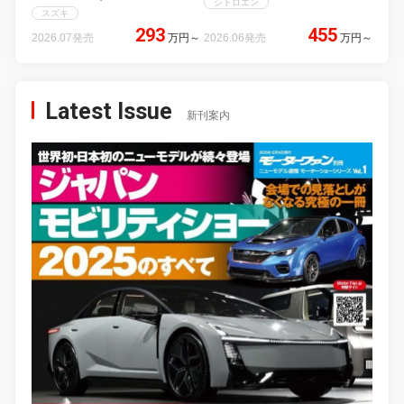
シトロエン
スズキ
293
455
2026.07発売
万円
～
2026.06発売
万円
～
Latest Issue
新刊案内