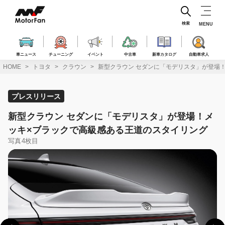
コ
ン
テ
検索
MENU
ン
ツ
へ
車ニュース
チューニング
イベント
中古車
新車カタログ
自動車求人
ス
HOME
トヨタ
クラウン
新型クラウン セダンに「モデリスタ」が登場
キ
ッ
プ
プレスリリース
新型クラウン セダンに「モデリスタ」が登場！メ
ッキ×ブラックで高級感ある王道のスタイリング
写真4枚目