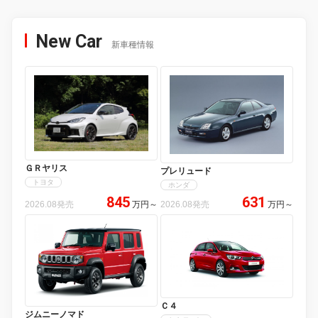
New Car
新車種情報
ＧＲヤリス
プレリュード
トヨタ
ホンダ
845
631
2026.08発売
万円
～
2026.08発売
万円
～
Ｃ４
ジムニーノマド