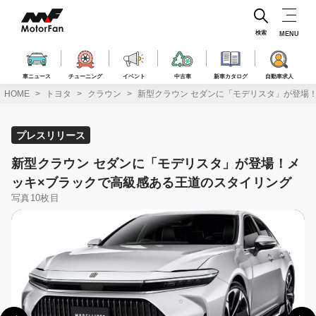
コ
ン
テ
検索
MENU
ン
ツ
へ
車ニュース
チューニング
イベント
中古車
新車カタログ
自動車求人
ス
HOME
トヨタ
クラウン
新型クラウン セダンに「モデリスタ」が登場
キ
ッ
プ
プレスリリース
新型クラウン セダンに「モデリスタ」が登場！メ
ッキ×ブラックで高級感ある王道のスタイリング
写真10枚目