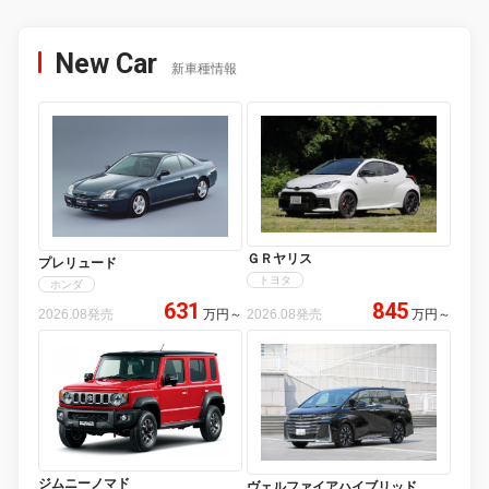
New Car
新車種情報
ＧＲヤリス
プレリュード
トヨタ
ホンダ
631
845
2026.08発売
万円
～
2026.08発売
万円
～
ジムニーノマド
ヴェルファイアハイブリッド