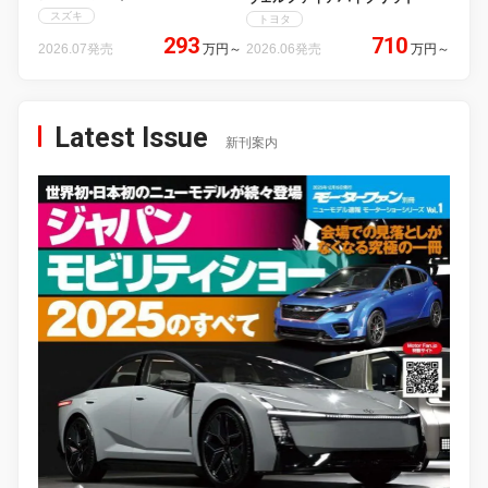
スズキ
トヨタ
293
710
2026.07発売
万円
～
2026.06発売
万円
～
Latest Issue
新刊案内