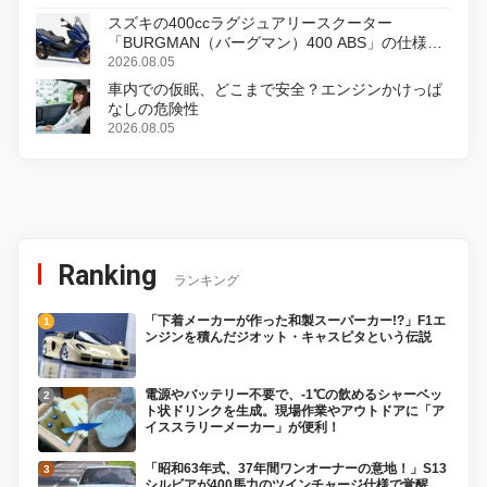
スズキの400ccラグジュアリースクーター
「BURGMAN（バーグマン）400 ABS」の仕様を
変更し、8月18日に発売
2026.08.05
車内での仮眠、どこまで安全？エンジンかけっぱ
なしの危険性
2026.08.05
Ranking
ランキング
「下着メーカーが作った和製スーパーカー!?」F1エ
ンジンを積んだジオット・キャスピタという伝説
電源やバッテリー不要で、-1℃の飲めるシャーベッ
ト状ドリンクを生成。現場作業やアウトドアに「ア
イススラリーメーカー」が便利！
「昭和63年式、37年間ワンオーナーの意地！」S13
シルビアが400馬力のツインチャージ仕様で覚醒