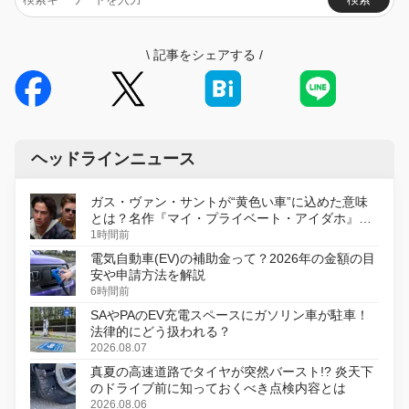
\
記事をシェアする
/
ヘッドラインニュース
ガス・ヴァン・サントが“黄色い車”に込めた意味
とは？名作『マイ・プライベート・アイダホ』が
初のデジタルリマスター版で復活
1時間前
電気自動車(EV)の補助金って？2026年の金額の目
安や申請方法を解説
6時間前
SAやPAのEV充電スペースにガソリン車が駐車！
法律的にどう扱われる？
2026.08.07
真夏の高速道路でタイヤが突然バースト!? 炎天下
のドライブ前に知っておくべき点検内容とは
2026.08.06