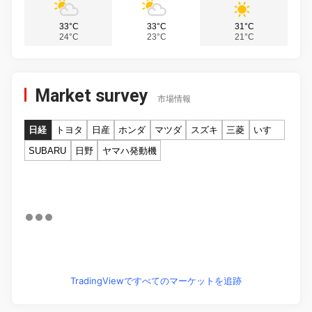
33°C
33°C
31°C
24°C
23°C
21°C
Market survey
市場情報
日経
トヨタ
日産
ホンダ
マツダ
スズキ
三菱
いすゞ
SUBARU
日野
ヤマハ発動機
TradingViewですべてのマーケットを追跡