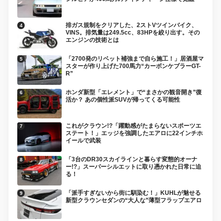
排ガス規制をクリアした、2ストVツインバイク、
VINS。排気量は249.5cc、83HPを絞り出す。その
エンジンの技術とは
「2700発のリベット補強まで自ら施工！」居酒屋マ
スターが作り上げた700馬力“カーボンケブラーGT-
R”
ホンダ新型「エレメント」で“まさかの観音開き”復
活か？ あの個性派SUVが帰ってくる可能性
これがクラウン!?「躍動感がたまらないスポーツエ
ステート！」エッジを強調したエアロに22インチホ
イールで武装
「3台のDR30スカイラインと暮らす変態的オーナ
ー!?」スーパーシルエットに取り憑かれた日常に迫
る！
「派手すぎないから街に馴染む！」KUHLが魅せる
新型クラウンセダンの“大人な”薄型フラップエアロ