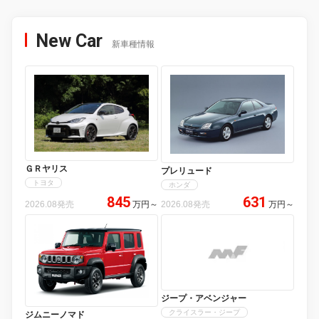
New Car
新車種情報
ＧＲヤリス
プレリュード
トヨタ
ホンダ
845
631
2026.08発売
万円
～
2026.08発売
万円
～
ジープ・アベンジャー
クライスラー・ジープ
ジムニーノマド