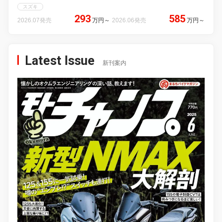
スズキ
293
585
2026.07発売
万円
～
2026.06発売
万円
～
Latest Issue
新刊案内