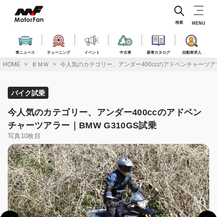
コ
ン
テ
検索
MENU
ン
ツ
へ
車ニュース
チューニング
イベント
中古車
新車カタログ
自動車求人
ス
HOME
ＢＭＷ
今人気のカテゴリー、アンダー400ccのアドベンチャーツアラ
キ
ッ
プ
バイク試乗
今人気のカテゴリー、アンダー400ccのアドベン
チャーツアラー｜BMW G310GS試乗
写真10枚目