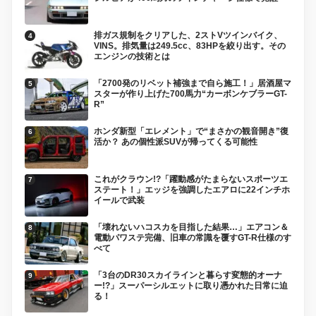
排ガス規制をクリアした、2ストVツインバイク、
VINS。排気量は249.5cc、83HPを絞り出す。その
エンジンの技術とは
「2700発のリベット補強まで自ら施工！」居酒屋マ
スターが作り上げた700馬力“カーボンケブラーGT-
R”
ホンダ新型「エレメント」で“まさかの観音開き”復
活か？ あの個性派SUVが帰ってくる可能性
これがクラウン!?「躍動感がたまらないスポーツエ
ステート！」エッジを強調したエアロに22インチホ
イールで武装
「壊れないハコスカを目指した結果…」エアコン＆
電動パワステ完備、旧車の常識を覆すGT-R仕様のす
べて
「3台のDR30スカイラインと暮らす変態的オーナ
ー!?」スーパーシルエットに取り憑かれた日常に迫
る！