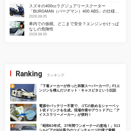
スズキの400ccラグジュアリースクーター
「BURGMAN（バーグマン）400 ABS」の仕様を
変更し、8月18日に発売
2026.08.05
車内での仮眠、どこまで安全？エンジンかけっぱ
なしの危険性
2026.08.05
Ranking
ランキング
「下着メーカーが作った和製スーパーカー!?」F1エ
ンジンを積んだジオット・キャスピタという伝説
電源やバッテリー不要で、-1℃の飲めるシャーベッ
ト状ドリンクを生成。現場作業やアウトドアに「ア
イススラリーメーカー」が便利！
「昭和63年式、37年間ワンオーナーの意地！」S13
シルビアが400馬力のツインチャージ仕様で覚醒