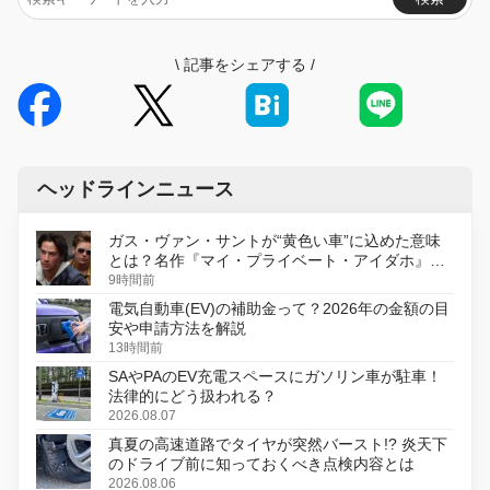
\
記事をシェアする
/
ヘッドラインニュース
ガス・ヴァン・サントが“黄色い車”に込めた意味
とは？名作『マイ・プライベート・アイダホ』が
初のデジタルリマスター版で復活
9時間前
電気自動車(EV)の補助金って？2026年の金額の目
安や申請方法を解説
13時間前
SAやPAのEV充電スペースにガソリン車が駐車！
法律的にどう扱われる？
2026.08.07
真夏の高速道路でタイヤが突然バースト!? 炎天下
のドライブ前に知っておくべき点検内容とは
2026.08.06