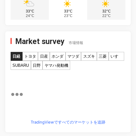
33°C
33°C
32°C
24°C
23°C
22°C
Market survey
市場情報
日経
トヨタ
日産
ホンダ
マツダ
スズキ
三菱
いすゞ
SUBARU
日野
ヤマハ発動機
TradingViewですべてのマーケットを追跡