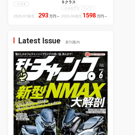
Ｓクラス
スズキ
メルセデス・ベンツ
293
1598
2026.07発売
万円
～
2026.06発売
万円
～
Latest Issue
新刊案内