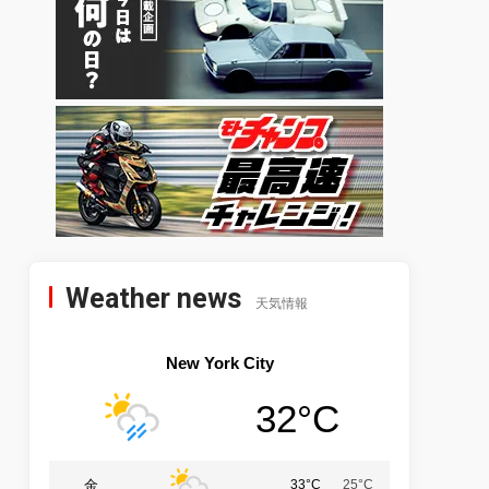
Weather news
天気情報
New York City
32°C
金
33°C
25°C