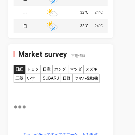
土
32°C
24°C
日
32°C
24°C
Market survey
市場情報
日経
トヨタ
日産
ホンダ
マツダ
スズキ
三菱
いすゞ
SUBARU
日野
ヤマハ発動機
TradingViewですべてのマーケットを追跡