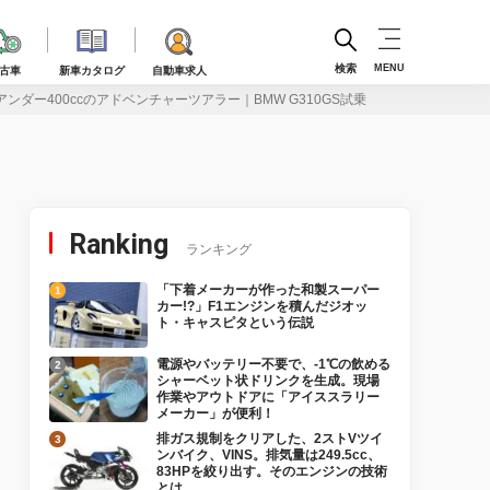
検索
MENU
古車
新車カタログ
自動車求人
ダー400ccのアドベンチャーツアラー｜BMW G310GS試乗
Ranking
ランキング
「下着メーカーが作った和製スーパー
カー!?」F1エンジンを積んだジオッ
ト・キャスピタという伝説
電源やバッテリー不要で、-1℃の飲める
シャーベット状ドリンクを生成。現場
作業やアウトドアに「アイススラリー
メーカー」が便利！
排ガス規制をクリアした、2ストVツイ
ンバイク、VINS。排気量は249.5cc、
83HPを絞り出す。そのエンジンの技術
とは