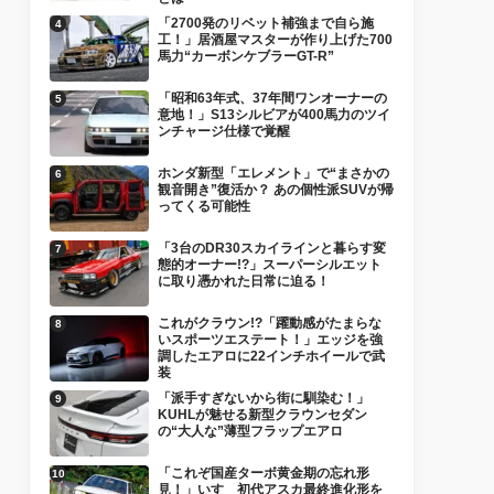
「2700発のリベット補強まで自ら施
工！」居酒屋マスターが作り上げた700
馬力“カーボンケブラーGT-R”
「昭和63年式、37年間ワンオーナーの
意地！」S13シルビアが400馬力のツイ
ンチャージ仕様で覚醒
ホンダ新型「エレメント」で“まさかの
観音開き”復活か？ あの個性派SUVが帰
ってくる可能性
「3台のDR30スカイラインと暮らす変
態的オーナー!?」スーパーシルエット
に取り憑かれた日常に迫る！
これがクラウン!?「躍動感がたまらな
いスポーツエステート！」エッジを強
調したエアロに22インチホイールで武
装
「派手すぎないから街に馴染む！」
KUHLが魅せる新型クラウンセダン
の“大人な”薄型フラップエアロ
「これぞ国産ターボ黄金期の忘れ形
見！」いすゞ初代アスカ最終進化形を