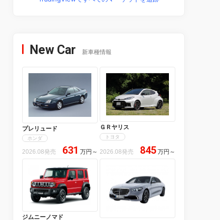
New Car
新車種情報
ＧＲヤリス
プレリュード
トヨタ
ホンダ
631
845
2026.08発売
万円
～
2026.08発売
万円
～
ジムニーノマド