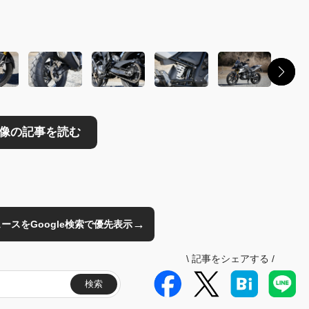
読む
→
のニュースをGoogle検索で優先表示
\
記事をシェアする
/
検索