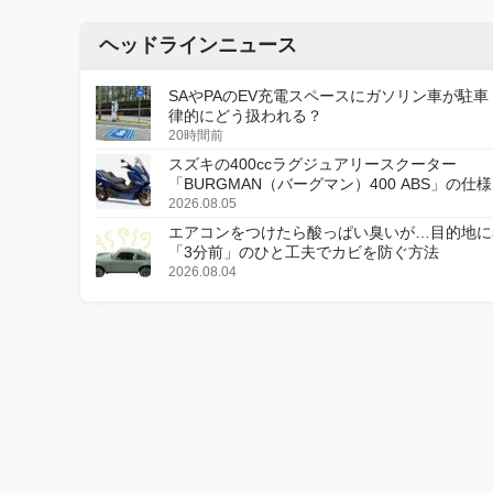
ヘッドラインニュース
SAやPAのEV充電スペースにガソリン車が駐車
律的にどう扱われる？
20時間前
スズキの400ccラグジュアリースクーター
「BURGMAN（バーグマン）400 ABS」の仕
更し、8月18日に発売
2026.08.05
エアコンをつけたら酸っぱい臭いが…目的地に
「3分前」のひと工夫でカビを防ぐ方法
2026.08.04