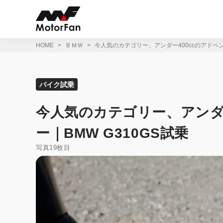
コ
ン
テ
ン
ツ
HOME
ＢＭＷ
今人気のカテゴリー、アンダー400ccのアドベン
へ
ス
キ
ッ
バイク試乗
プ
今人気のカテゴリー、アンダ
ー｜BMW G310GS試乗
写真19枚目