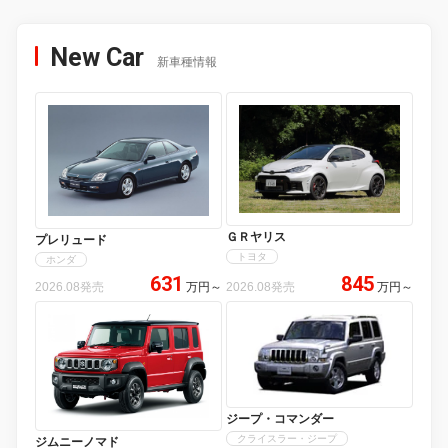
New Car
新車種情報
ＧＲヤリス
プレリュード
トヨタ
ホンダ
631
845
2026.08発売
万円
～
2026.08発売
万円
～
ジープ・コマンダー
クライスラー・ジープ
ジムニーノマド