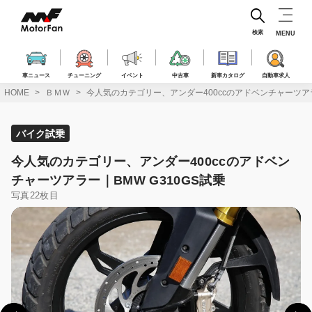
コ
ン
テ
検索
MENU
ン
ツ
へ
車ニュース
チューニング
イベント
中古車
新車カタログ
自動車求人
ス
HOME
ＢＭＷ
今人気のカテゴリー、アンダー400ccのアドベンチャーツアラ
キ
ッ
プ
バイク試乗
今人気のカテゴリー、アンダー400ccのアドベン
チャーツアラー｜BMW G310GS試乗
写真22枚目