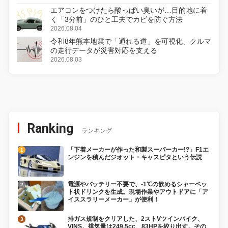
エアコンをつけたら酸っぱい臭いが…目的地に着
く「3分前」のひと工夫でカビを防ぐ方法
2026.08.04
令和8年熊本地震で「通れる道」を可視化、クルマ
の走行データが災害対応を支える
2026.08.03
Ranking
ランキング
「下着メーカーが作った和製スーパーカー!?」F1エ
ンジンを積んだジオット・キャスピタという伝説
電源やバッテリー不要で、-1℃の飲めるシャーベッ
ト状ドリンクを生成。現場作業やアウトドアに「ア
イススラリーメーカー」が便利！
排ガス規制をクリアした、2ストVツインバイク、
VINS。排気量は249.5cc、83HPを絞り出す。その