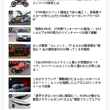
エンジンの技術とは
「2700発のリベット補強まで自ら施工！」居酒屋マ
スターが作り上げた700馬力“カーボンケブラーGT-
R”
「昭和63年式、37年間ワンオーナーの意地！」S13
シルビアが400馬力のツインチャージ仕様で覚醒
ホンダ新型「エレメント」で“まさかの観音開き”復
活か？ あの個性派SUVが帰ってくる可能性
「3台のDR30スカイラインと暮らす変態的オーナ
ー!?」スーパーシルエットに取り憑かれた日常に迫
る！
これがクラウン!?「躍動感がたまらないスポーツエ
ステート！」エッジを強調したエアロに22インチホ
イールで武装
「派手すぎないから街に馴染む！」KUHLが魅せる
新型クラウンセダンの“大人な”薄型フラップエアロ