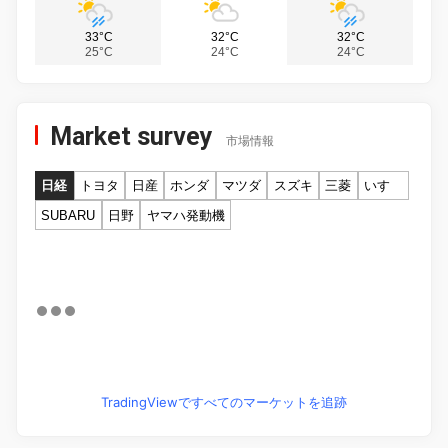
33°C
32°C
32°C
25°C
24°C
24°C
Market survey
市場情報
日経
トヨタ
日産
ホンダ
マツダ
スズキ
三菱
いすゞ
SUBARU
日野
ヤマハ発動機
TradingViewですべてのマーケットを追跡