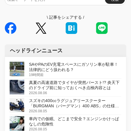
\
記事をシェアする
/
ヘッドラインニュース
SAやPAのEV充電スペースにガソリン車が駐車！
法律的にどう扱われる？
19時間前
真夏の高速道路でタイヤが突然バースト!? 炎天下
のドライブ前に知っておくべき点検内容とは
2026.08.06
スズキの400ccラグジュアリースクーター
「BURGMAN（バーグマン）400 ABS」の仕様を
変更し、8月18日に発売
2026.08.05
車内での仮眠、どこまで安全？エンジンかけっぱ
なしの危険性
2026.08.05