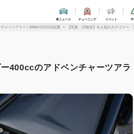
車ニュース
チューニング
イベント
中
チャーツアラー｜BMW G310GS試乗
【写真・25枚目】今人気のカテゴリー、アン
ー400ccのアドベンチャーツアラ