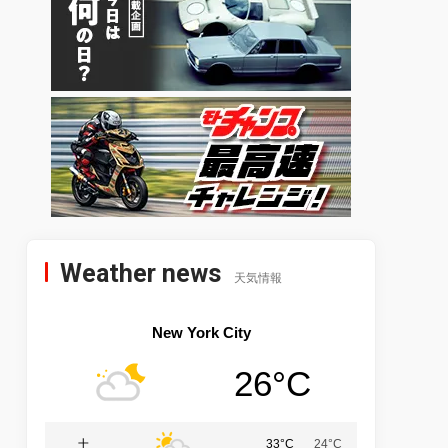
Weather news
天気情報
New York City
26°C
土
33°C
24°C