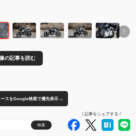
読む
→
のニュースをGoogle検索で優先表示
\
記事をシェアする
/
検索