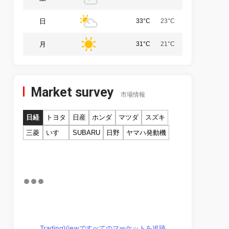
日
33°C
23°C
月
31°C
21°C
Market survey
市場情報
日経
トヨタ
日産
ホンダ
マツダ
スズキ
三菱
いすゞ
SUBARU
日野
ヤマハ発動機
TradingViewですべてのマーケットを追跡