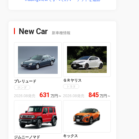
New Car
新車種情報
ＧＲヤリス
プレリュード
トヨタ
ホンダ
631
845
2026.08発売
万円
～
2026.08発売
万円
～
キックス
ジムニーノマド