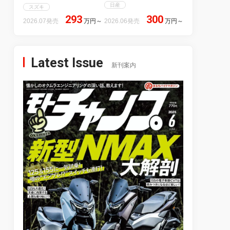
日産
スズキ
293
300
2026.07発売
万円
～
2026.06発売
万円
～
Latest Issue
新刊案内