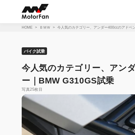
コ
ン
テ
ン
ツ
HOME
ＢＭＷ
今人気のカテゴリー、アンダー400ccのアドベン
へ
ス
キ
ッ
バイク試乗
プ
今人気のカテゴリー、アンダ
ー｜BMW G310GS試乗
写真25枚目