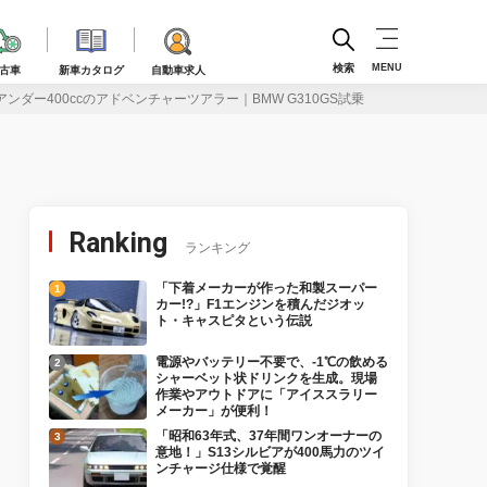
検索
MENU
古車
新車カタログ
自動車求人
ダー400ccのアドベンチャーツアラー｜BMW G310GS試乗
Ranking
ランキング
「下着メーカーが作った和製スーパー
カー!?」F1エンジンを積んだジオッ
ト・キャスピタという伝説
電源やバッテリー不要で、-1℃の飲める
シャーベット状ドリンクを生成。現場
作業やアウトドアに「アイススラリー
メーカー」が便利！
「昭和63年式、37年間ワンオーナーの
意地！」S13シルビアが400馬力のツイ
ンチャージ仕様で覚醒