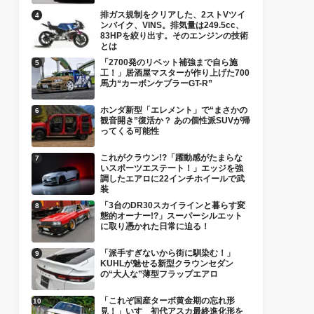
排ガス規制をクリアした、2ストVツイ
ンバイク、VINS。排気量は249.5cc、
83HPを絞り出す。そのエンジンの技術
とは
「2700発のリベット補強まで自ら施
工！」居酒屋マスターが作り上げた700
馬力“カーボンケブラーGT-R”
ホンダ新型「エレメント」で“まさかの
観音開き”復活か？ あの個性派SUVが帰
ってくる可能性
これがクラウン!?「躍動感がたまらな
いスポーツエステート！」エッジを強
調したエアロに22インチホイールで武
装
「3台のDR30スカイラインと暮らす変
態的オーナー!?」スーパーシルエット
に取り憑かれた日常に迫る！
「派手すぎないから街に馴染む！」
KUHLが魅せる新型クラウンセダン
の“大人な”薄型フラップエアロ
「これぞ国産ターボ黄金期の忘れ形
見！」いすゞ初代アスカ最終進化形を