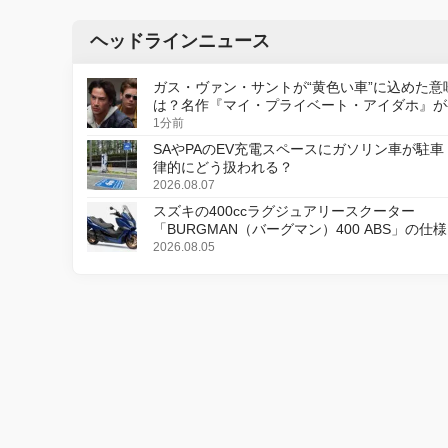
ヘッドラインニュース
ガス・ヴァン・サントが“黄色い車”に込めた意
は？名作『マイ・プライベート・アイダホ』が
デジタルリマスター版で復活
1分前
SAやPAのEV充電スペースにガソリン車が駐車
律的にどう扱われる？
2026.08.07
スズキの400ccラグジュアリースクーター
「BURGMAN（バーグマン）400 ABS」の仕
更し、8月18日に発売
2026.08.05