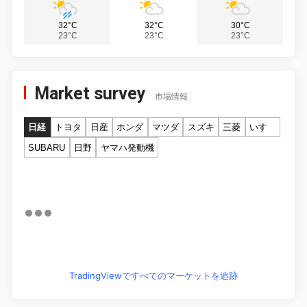
32°C
32°C
30°C
23°C
23°C
23°C
Market survey
市場情報
日経
トヨタ
日産
ホンダ
マツダ
スズキ
三菱
いすゞ
SUBARU
日野
ヤマハ発動機
TradingViewですべてのマーケットを追跡