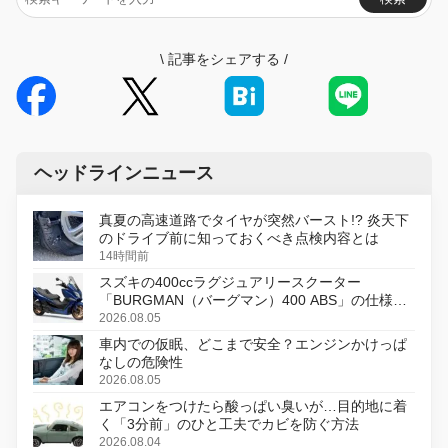
\
記事をシェアする
/
ヘッドラインニュース
真夏の高速道路でタイヤが突然バースト!? 炎天下
のドライブ前に知っておくべき点検内容とは
14時間前
スズキの400ccラグジュアリースクーター
「BURGMAN（バーグマン）400 ABS」の仕様を
変更し、8月18日に発売
2026.08.05
車内での仮眠、どこまで安全？エンジンかけっぱ
なしの危険性
2026.08.05
エアコンをつけたら酸っぱい臭いが…目的地に着
く「3分前」のひと工夫でカビを防ぐ方法
2026.08.04