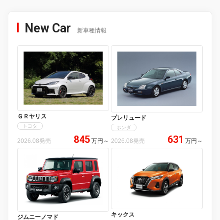
New Car
新車種情報
ＧＲヤリス
プレリュード
トヨタ
ホンダ
845
631
2026.08発売
万円
～
2026.08発売
万円
～
キックス
ジムニーノマド