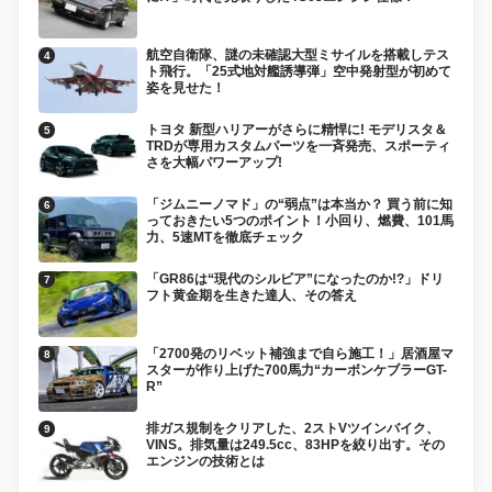
航空自衛隊、謎の未確認大型ミサイルを搭載しテス
ト飛行。「25式地対艦誘導弾」空中発射型が初めて
姿を見せた！
トヨタ 新型ハリアーがさらに精悍に! モデリスタ＆
TRDが専用カスタムパーツを一斉発売、スポーティ
さを大幅パワーアップ!
「ジムニーノマド」の“弱点”は本当か？ 買う前に知
っておきたい5つのポイント！小回り、燃費、101馬
力、5速MTを徹底チェック
「GR86は“現代のシルビア”になったのか!?」ドリ
フト黄金期を生きた達人、その答え
「2700発のリベット補強まで自ら施工！」居酒屋マ
スターが作り上げた700馬力“カーボンケブラーGT-
R”
排ガス規制をクリアした、2ストVツインバイク、
VINS。排気量は249.5cc、83HPを絞り出す。その
エンジンの技術とは