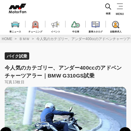
コ
ン
テ
検索
MENU
ン
ツ
へ
車ニュース
チューニング
イベント
中古車
新車カタログ
自動車求人
ス
HOME
ＢＭＷ
今人気のカテゴリー、アンダー400ccのアドベンチャーツアラ
キ
ッ
プ
バイク試乗
今人気のカテゴリー、アンダー400ccのアドベン
チャーツアラー｜BMW G310GS試乗
写真13枚目