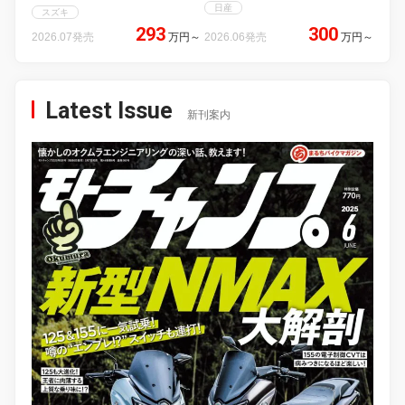
日産
スズキ
293
300
2026.07発売
万円
～
2026.06発売
万円
～
Latest Issue
新刊案内