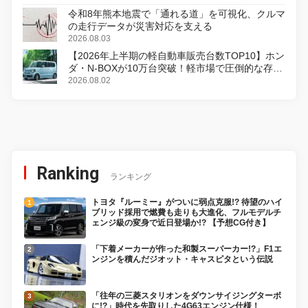
令和8年熊本地震で「通れる道」を可視化、クルマ
の走行データが災害対応を支える
2026.08.03
【2026年上半期の軽自動車販売台数TOP10】ホン
ダ・N-BOXが10万台突破！軽市場で圧倒的な存在
感
2026.08.02
Ranking
ランキング
トヨタ『ルーミー』がついに弱点克服!? 待望のハイ
ブリッド採用で燃費も走りも大進化、フルモデルチ
ェンジ級の変身で近日登場か!? 【予想CG付き】
「下着メーカーが作った和製スーパーカー!?」F1エ
ンジンを積んだジオット・キャスピタという伝説
「往年の三菱スタリオンをダウンサイジングターボ
に!?」時代を先取りした4G63エンジン仕様！