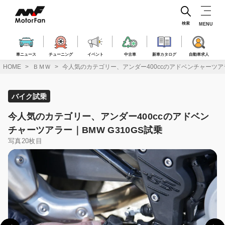
コ
ン
テ
検索
MENU
ン
ツ
へ
車ニュース
チューニング
イベント
中古車
新車カタログ
自動車求人
ス
HOME
ＢＭＷ
今人気のカテゴリー、アンダー400ccのアドベンチャーツアラ
キ
ッ
プ
バイク試乗
今人気のカテゴリー、アンダー400ccのアドベン
チャーツアラー｜BMW G310GS試乗
写真20枚目