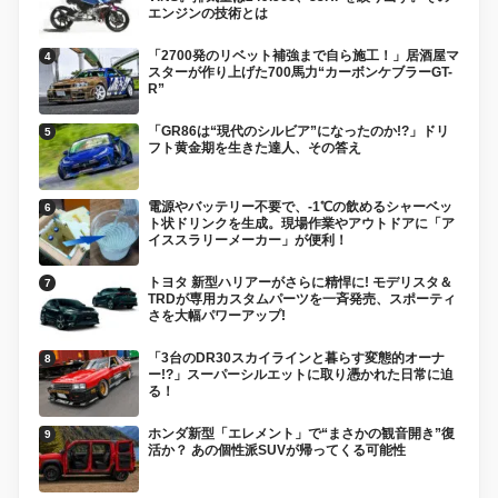
エンジンの技術とは
「2700発のリベット補強まで自ら施工！」居酒屋マ
スターが作り上げた700馬力“カーボンケブラーGT-
R”
「GR86は“現代のシルビア”になったのか!?」ドリ
フト黄金期を生きた達人、その答え
電源やバッテリー不要で、-1℃の飲めるシャーベッ
ト状ドリンクを生成。現場作業やアウトドアに「ア
イススラリーメーカー」が便利！
トヨタ 新型ハリアーがさらに精悍に! モデリスタ＆
TRDが専用カスタムパーツを一斉発売、スポーティ
さを大幅パワーアップ!
「3台のDR30スカイラインと暮らす変態的オーナ
ー!?」スーパーシルエットに取り憑かれた日常に迫
る！
ホンダ新型「エレメント」で“まさかの観音開き”復
活か？ あの個性派SUVが帰ってくる可能性