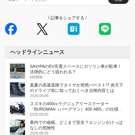
\
記事をシェアする
/
ヘッドラインニュース
SAやPAのEV充電スペースにガソリン車が駐車！
法律的にどう扱われる？
4時間前
真夏の高速道路でタイヤが突然バースト!? 炎天下
のドライブ前に知っておくべき点検内容とは
2026.08.06
スズキの400ccラグジュアリースクーター
「BURGMAN（バーグマン）400 ABS」の仕様を
変更し、8月18日に発売
2026.08.05
車内での仮眠、どこまで安全？エンジンかけっぱ
なしの危険性
2026.08.05