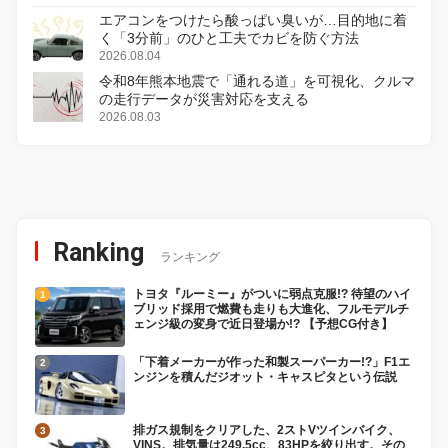
エアコンをつけたら酸っぱい臭いが…目的地に着
く「3分前」のひと工夫でカビを防ぐ方法
2026.08.04
令和8年熊本地震で「通れる道」を可視化、クルマ
の走行データが災害対応を支える
2026.08.03
Ranking
ランキング
トヨタ『ルーミー』がついに弱点克服!? 待望のハイ
ブリッド採用で燃費も走りも大進化、フルモデルチ
ェンジ級の変身で近日登場か!? 【予想CG付き】
「下着メーカーが作った和製スーパーカー!?」F1エ
ンジンを積んだジオット・キャスピタという伝説
排ガス規制をクリアした、2ストVツインバイク、
VINS。排気量は249.5cc、83HPを絞り出す。その