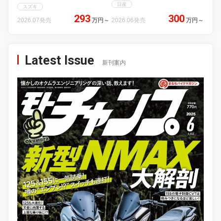
日産
スズキ
293
300
2026.07発売
万円
～
2026.06発売
万円
～
Latest Issue
新刊案内