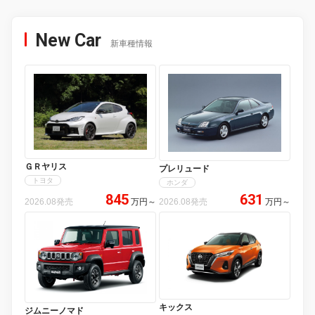
New Car
新車種情報
ＧＲヤリス
プレリュード
トヨタ
ホンダ
845
631
2026.08発売
万円
～
2026.08発売
万円
～
キックス
ジムニーノマド