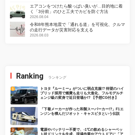
エアコンをつけたら酸っぱい臭いが…目的地に着
く「3分前」のひと工夫でカビを防ぐ方法
2026.08.04
令和8年熊本地震で「通れる道」を可視化、クルマ
の走行データが災害対応を支える
2026.08.03
Ranking
ランキング
トヨタ『ルーミー』がついに弱点克服!? 待望のハイ
ブリッド採用で燃費も走りも大進化、フルモデルチ
ェンジ級の変身で近日登場か!? 【予想CG付き】
「下着メーカーが作った和製スーパーカー!?」F1エ
ンジンを積んだジオット・キャスピタという伝説
電源やバッテリー不要で、-1℃の飲めるシャーベッ
ト状ドリンクを生成。現場作業やアウトドアに「ア