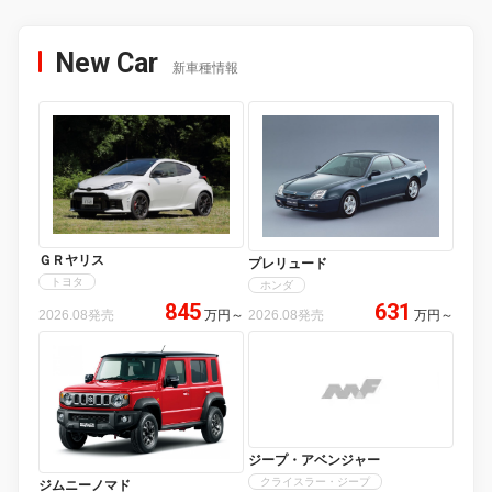
New Car
新車種情報
ＧＲヤリス
プレリュード
トヨタ
ホンダ
845
631
2026.08発売
万円
～
2026.08発売
万円
～
ジープ・アベンジャー
クライスラー・ジープ
ジムニーノマド