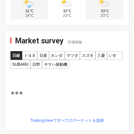
31°C
32°C
33°C
24°C
23°C
23°C
Market survey
市場情報
日経
トヨタ
日産
ホンダ
マツダ
スズキ
三菱
いすゞ
SUBARU
日野
ヤマハ発動機
TradingViewですべてのマーケットを追跡