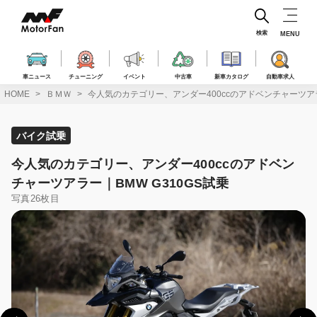
コ
ン
テ
検索
MENU
ン
ツ
へ
車ニュース
チューニング
イベント
中古車
新車カタログ
自動車求人
ス
HOME
ＢＭＷ
今人気のカテゴリー、アンダー400ccのアドベンチャーツアラ
キ
ッ
プ
バイク試乗
今人気のカテゴリー、アンダー400ccのアドベン
チャーツアラー｜BMW G310GS試乗
写真26枚目