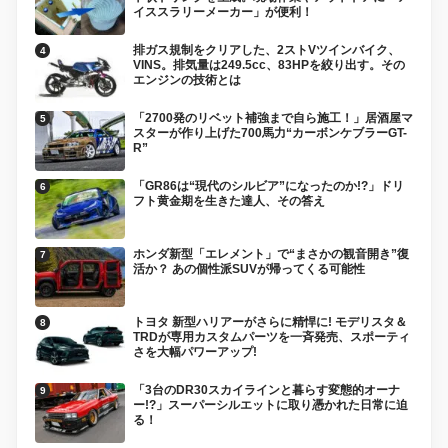
イススラリーメーカー」が便利！
排ガス規制をクリアした、2ストVツインバイク、
VINS。排気量は249.5cc、83HPを絞り出す。その
エンジンの技術とは
「2700発のリベット補強まで自ら施工！」居酒屋マ
スターが作り上げた700馬力“カーボンケブラーGT-
R”
「GR86は“現代のシルビア”になったのか!?」ドリ
フト黄金期を生きた達人、その答え
ホンダ新型「エレメント」で“まさかの観音開き”復
活か？ あの個性派SUVが帰ってくる可能性
トヨタ 新型ハリアーがさらに精悍に! モデリスタ＆
TRDが専用カスタムパーツを一斉発売、スポーティ
さを大幅パワーアップ!
「3台のDR30スカイラインと暮らす変態的オーナ
ー!?」スーパーシルエットに取り憑かれた日常に迫
る！