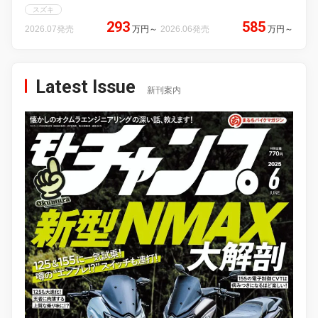
スズキ
293
585
2026.07発売
万円
～
2026.06発売
万円
～
Latest Issue
新刊案内