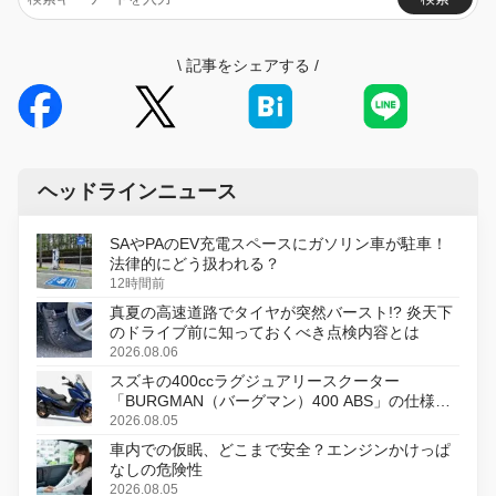
\
記事をシェアする
/
ヘッドラインニュース
SAやPAのEV充電スペースにガソリン車が駐車！
法律的にどう扱われる？
12時間前
真夏の高速道路でタイヤが突然バースト!? 炎天下
のドライブ前に知っておくべき点検内容とは
2026.08.06
スズキの400ccラグジュアリースクーター
「BURGMAN（バーグマン）400 ABS」の仕様を
変更し、8月18日に発売
2026.08.05
車内での仮眠、どこまで安全？エンジンかけっぱ
なしの危険性
2026.08.05