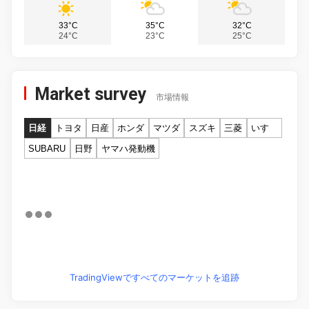
33°C
35°C
32°C
24°C
23°C
25°C
Market survey
市場情報
日経
トヨタ
日産
ホンダ
マツダ
スズキ
三菱
いすゞ
SUBARU
日野
ヤマハ発動機
TradingViewですべてのマーケットを追跡