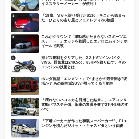
イススラリーメーカー」が便利！
「18歳、父から譲り受けたS130」そこから始まっ
た、ひとりの走り屋とフェアレディZの物語
これがクラウン!?「躍動感がたまらないスポーツエ
ステート！」エッジを強調したエアロに22インチホ
イールで武装
排ガス規制をクリアした、2ストVツインバイク、
VINS。排気量は249.5cc、83HPを絞り出す。その
エンジンの技術とは
ホンダ新型「エレメント」で“まさかの観音開き”復
活か？ あの個性派SUVが帰ってくる可能性
「壊れないハコスカを目指した結果…」エアコン＆
電動パワステ完備、旧車の常識を覆すGT-R仕様のす
べて
「下着メーカーが作った和製スーパーカー!?」F1エ
ンジンを積んだジオット・キャスピタという伝説