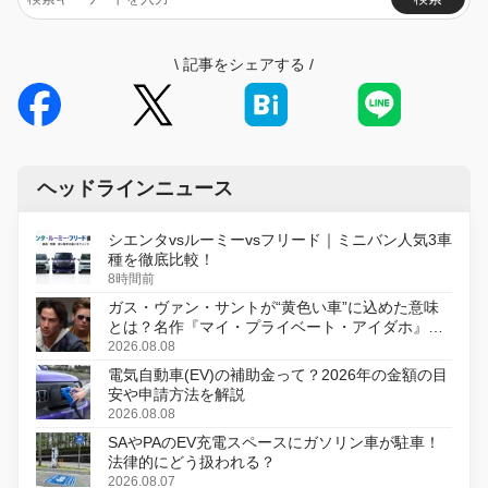
\
記事をシェアする
/
ヘッドラインニュース
シエンタvsルーミーvsフリード｜ミニバン人気3車
種を徹底比較！
8時間前
ガス・ヴァン・サントが“黄色い車”に込めた意味
とは？名作『マイ・プライベート・アイダホ』が
初のデジタルリマスター版で復活
2026.08.08
電気自動車(EV)の補助金って？2026年の金額の目
安や申請方法を解説
2026.08.08
SAやPAのEV充電スペースにガソリン車が駐車！
法律的にどう扱われる？
2026.08.07