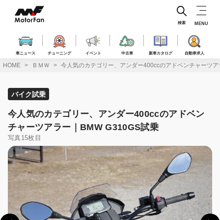
コ
ン
テ
検索
MENU
ン
ツ
へ
車ニュース
チューニング
イベント
中古車
新車カタログ
自動車求人
ス
HOME
ＢＭＷ
今人気のカテゴリー、アンダー400ccのアドベンチャーツアラ
キ
ッ
プ
バイク試乗
今人気のカテゴリー、アンダー400ccのアドベン
チャーツアラー｜BMW G310GS試乗
写真15枚目