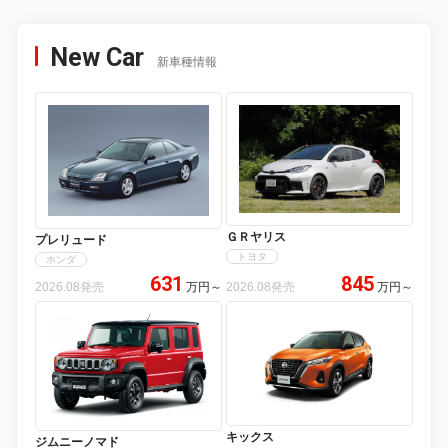
New Car
新車種情報
ＧＲヤリス
プレリュード
トヨタ
ホンダ
631
845
2026.08発売
万円
～
2026.08発売
万円
～
キックス
ジムニーノマド