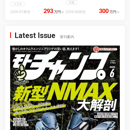
日産
スズキ
293
300
2026.07発売
万円
～
2026.06発売
万円
～
Latest Issue
新刊案内