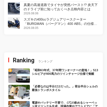
真夏の高速道路でタイヤが突然バースト!? 炎天下
のドライブ前に知っておくべき点検内容とは
2026.08.06
スズキの400ccラグジュアリースクーター
「BURGMAN（バーグマン）400 ABS」の仕様を
変更し、8月18日に発売
2026.08.05
Ranking
ランキング
「昭和63年式、37年間ワンオーナーの意地！」S13
シルビアが400馬力のツインチャージ仕様で覚醒
「必要なのは半分だけだった。」荷台半分シェルの
最強トランポスタイル
電源やバッテリー不要で、-1℃の飲めるシャーベッ
ト状ドリンクを生成。現場作業やアウトドアに「ア