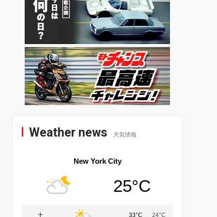
Weather news
天気情報
New York City
25°C
土
33°C
24°C