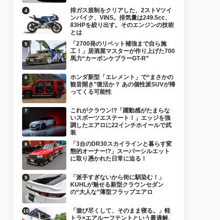
排ガス規制をクリアした、2ストVツイ
ンバイク、VINS。排気量は249.5cc、
83HPを絞り出す。そのエンジンの技術
とは
「2700発のリベット補強まで自ら施
工！」居酒屋マスターが作り上げた700
馬力“カーボンケブラーGT-R”
ホンダ新型「エレメント」で“まさかの
観音開き”復活か？ あの個性派SUVが帰
ってくる可能性
これがクラウン!?「躍動感がたまらな
いスポーツエステート！」エッジを強
調したエアロに22インチホイールで武
装
「3台のDR30スカイラインと暮らす変
態的オーナー!?」スーパーシルエット
に取り憑かれた日常に迫る！
「派手すぎないから街に馴染む！」
KUHLが魅せる新型クラウンセダン
の“大人な”薄型フラップエアロ
「遊び尽くして、そのまま寝る。」軽
トラ×エアルーフテントという最適解、