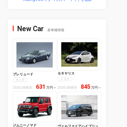
New Car
新車種情報
ＧＲヤリス
プレリュード
トヨタ
ホンダ
631
845
2026.08発売
万円
～
2026.08発売
万円
～
ジムニーノマド
ヴェルファイアハイブリッ