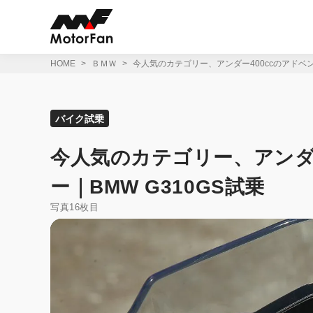
コ
ン
テ
ン
ツ
HOME
ＢＭＷ
今人気のカテゴリー、アンダー400ccのアドベン
へ
ス
キ
ッ
バイク試乗
プ
今人気のカテゴリー、アンダ
ー｜BMW G310GS試乗
写真16枚目