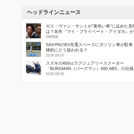
ヘッドラインニュース
ガス・ヴァン・サントが“黄色い車”に込めた意
は？名作『マイ・プライベート・アイダホ』が
デジタルリマスター版で復活
2時間前
SAやPAのEV充電スペースにガソリン車が駐車
律的にどう扱われる？
2026.08.07
スズキの400ccラグジュアリースクーター
「BURGMAN（バーグマン）400 ABS」の仕
更し、8月18日に発売
2026.08.05