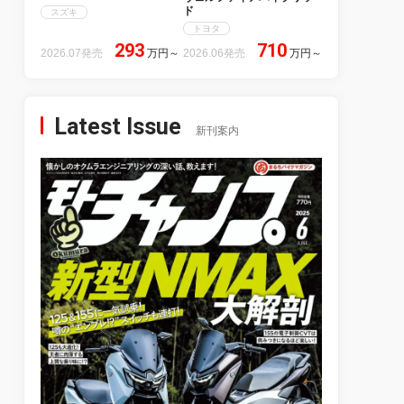
ド
スズキ
トヨタ
293
710
2026.07発売
万円
～
2026.06発売
万円
～
Latest Issue
新刊案内