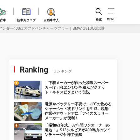
検索
MENU
古車
新車カタログ
自動車求人
ダー400ccのアドベンチャーツアラー｜BMW G310GS試乗
Ranking
ランキング
「下着メーカーが作った和製スーパー
カー!?」F1エンジンを積んだジオッ
ト・キャスピタという伝説
電源やバッテリー不要で、-1℃の飲める
シャーベット状ドリンクを生成。現場
作業やアウトドアに「アイススラリー
メーカー」が便利！
「昭和63年式、37年間ワンオーナーの
意地！」S13シルビアが400馬力のツイ
ンチャージ仕様で覚醒