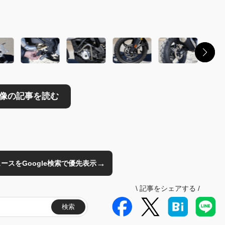
読む
→
のニュースをGoogle検索で優先表示
\
記事をシェアする
/
検索