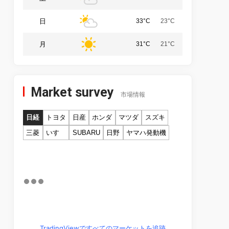
日
33°C
23°C
月
31°C
21°C
Market survey
市場情報
日経
トヨタ
日産
ホンダ
マツダ
スズキ
三菱
いすゞ
SUBARU
日野
ヤマハ発動機
TradingViewですべてのマーケットを追跡