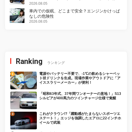
変更し、8月18日に発売
2026.08.05
車内での仮眠、どこまで安全？エンジンかけっぱ
なしの危険性
2026.08.05
Ranking
ランキング
電源やバッテリー不要で、-1℃の飲めるシャーベッ
ト状ドリンクを生成。現場作業やアウトドアに「ア
イススラリーメーカー」が便利！
「昭和63年式、37年間ワンオーナーの意地！」S13
シルビアが400馬力のツインチャージ仕様で覚醒
これがクラウン!?「躍動感がたまらないスポーツエ
ステート！」エッジを強調したエアロに22インチホ
イールで武装