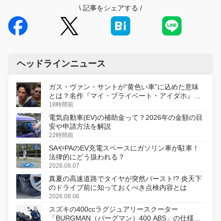
\
記事をシェアする
/
ヘッドラインニュース
ガス・ヴァン・サントが“黄色い車”に込めた意味
とは？名作『マイ・プライベート・アイダホ』が
初のデジタルリマスター版で復活
18時間前
電気自動車(EV)の補助金って？2026年の金額の目
安や申請方法を解説
22時間前
SAやPAのEV充電スペースにガソリン車が駐車！
法律的にどう扱われる？
2026.08.07
真夏の高速道路でタイヤが突然バースト!? 炎天下
のドライブ前に知っておくべき点検内容とは
2026.08.06
スズキの400ccラグジュアリースクーター
「BURGMAN（バーグマン）400 ABS」の仕様を