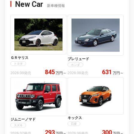
New Car
新車種情報
ＧＲヤリス
プレリュード
トヨタ
ホンダ
845
631
2026.08発売
万円
～
2026.08発売
万円
～
キックス
ジムニーノマド
日産
スズキ
293
300
2026.07発売
万円
～
2026.06発売
万円
～