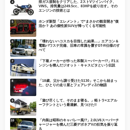
排ガス規制をクリアした、2ストVツインバイク、
VINS。排気量は249.5cc、83HPを絞り出す。その
エンジンの技術とは
ホンダ新型「エレメント」で“まさかの観音開き”復
活か？ あの個性派SUVが帰ってくる可能性
「壊れないハコスカを目指した結果…」エアコン＆
電動パワステ完備、旧車の常識を覆すGT-R仕様のす
べて
「下着メーカーが作った和製スーパーカー!?」F1エ
ンジンを積んだジオット・キャスピタという伝説
「18歳、父から譲り受けたS130」そこから始まっ
た、ひとりの走り屋とフェアレディZの物語
「遊び尽くして、そのまま寝る。」軽トラ×エアル
ーフテントという最適解、見つけた!!
「内装は昭和のキャバレー風!?」2.0LV6スーパーチ
ャージャーを積んだ三菱デボネアVの狂気を振り返
る