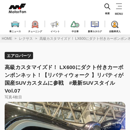
コ
ン
テ
検索
MENU
ン
ツ
へ
車ニュース
チューニング
イベント
中古車
新車カタログ
自動車求人
ス
HOME
レクサス
高級カスタマイズド！ LX600にダクト付きカーボンボンネ
キ
ッ
プ
エアロパーツ
高級カスタマイズド！ LX600にダクト付きカーボ
ンボンネット！【リバティウォーク 】リバティが
国産SUVカスタムに参戦 #最新SUVスタイル
Vol.07
写真4枚目