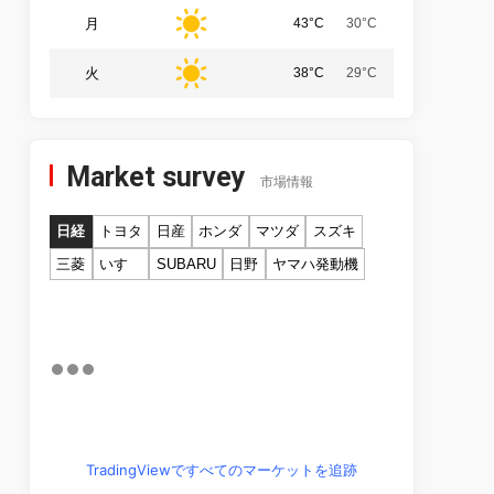
月
43°C
30°C
火
38°C
29°C
Market survey
市場情報
日経
トヨタ
日産
ホンダ
マツダ
スズキ
三菱
いすゞ
SUBARU
日野
ヤマハ発動機
TradingViewですべてのマーケットを追跡