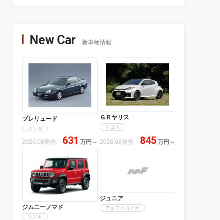
New Car
新車種情報
ＧＲヤリス
プレリュード
トヨタ
ホンダ
631
845
2026.08発売
万円
～
2026.08発売
万円
～
ジュニア
ジムニーノマド
アルファロメオ
スズキ