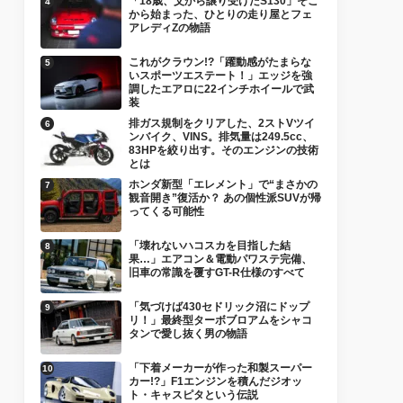
「18歳、父から譲り受けたS130」そこ
から始まった、ひとりの走り屋とフェ
アレディZの物語
これがクラウン!?「躍動感がたまらな
いスポーツエステート！」エッジを強
調したエアロに22インチホイールで武
装
排ガス規制をクリアした、2ストVツイ
ンバイク、VINS。排気量は249.5cc、
83HPを絞り出す。そのエンジンの技術
とは
ホンダ新型「エレメント」で“まさかの
観音開き”復活か？ あの個性派SUVが帰
ってくる可能性
「壊れないハコスカを目指した結
果…」エアコン＆電動パワステ完備、
旧車の常識を覆すGT-R仕様のすべて
「気づけば430セドリック沼にドップ
リ！」最終型ターボブロアムをシャコ
タンで愛し抜く男の物語
「下着メーカーが作った和製スーパー
カー!?」F1エンジンを積んだジオッ
ト・キャスピタという伝説