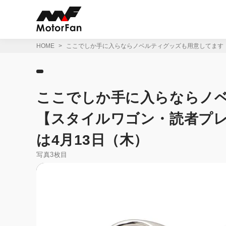
コ
ン
テ
ン
ツ
HOME
ここでしか手に入らならノベルティグッズも用意してます
へ
ス
キ
ッ
ここでしか手に入らならノ
プ
【スタイルワゴン・読者プ
は4月13日（木）
写真3枚目