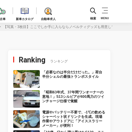
検索
MENU
古車
新車カタログ
自動車求人
【写真・3枚目】ここでしか手に入らならノベルティグッズも用意してます！【ス
Ranking
ランキング
「必要なのは半分だけだった。」荷台
半分シェルの最強トランポスタイル
「昭和63年式、37年間ワンオーナーの
意地！」S13シルビアが400馬力のツイ
ンチャージ仕様で覚醒
電源やバッテリー不要で、-1℃の飲める
シャーベット状ドリンクを生成。現場
作業やアウトドアに「アイススラリー
メーカー」が便利！