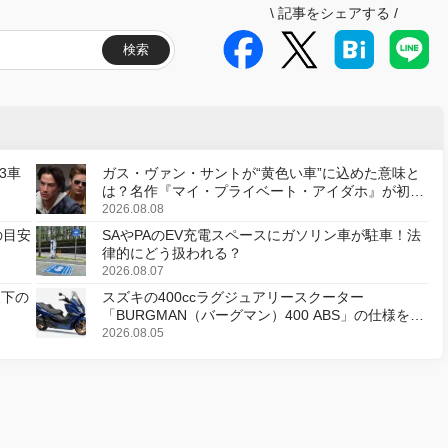
\
記事をシェアする
/
検索
3車
ガス・ヴァン・サントが“黄色い車”に込めた意味と
は？名作『マイ・プライベート・アイダホ』が初の
デジタルリマスター版で復活
2026.08.08
の目安
SAやPAのEV充電スペースにガソリン車が駐車！法
律的にどう扱われる？
2026.08.07
天下の
スズキの400ccラグジュアリースクーター
「BURGMAN（バーグマン）400 ABS」の仕様を変
更し、8月18日に発売
2026.08.05