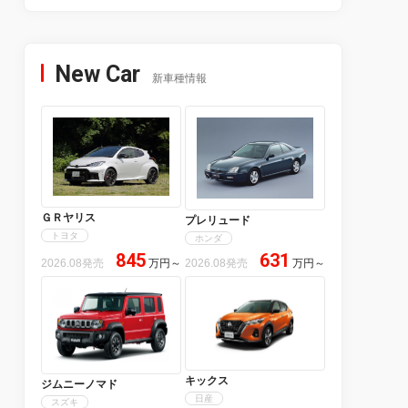
New Car
新車種情報
ＧＲヤリス
プレリュード
トヨタ
ホンダ
845
631
2026.08発売
万円
～
2026.08発売
万円
～
キックス
ジムニーノマド
日産
スズキ