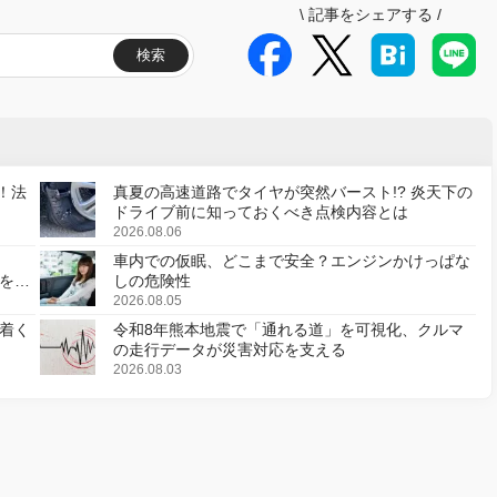
\
記事をシェアする
/
検索
！法
真夏の高速道路でタイヤが突然バースト!? 炎天下の
ドライブ前に知っておくべき点検内容とは
2026.08.06
車内での仮眠、どこまで安全？エンジンかけっぱな
様を変
しの危険性
2026.08.05
着く
令和8年熊本地震で「通れる道」を可視化、クルマ
の走行データが災害対応を支える
2026.08.03