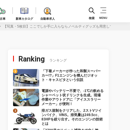
検索
MENU
古車
新車カタログ
自動車求人
【写真・5枚目】ここでしか手に入らならノベルティグッズも用意してます！【ス
Ranking
ランキング
「下着メーカーが作った和製スーパー
カー!?」F1エンジンを積んだジオッ
ト・キャスピタという伝説
電源やバッテリー不要で、-1℃の飲める
シャーベット状ドリンクを生成。現場
作業やアウトドアに「アイススラリー
メーカー」が便利！
排ガス規制をクリアした、2ストVツイ
ンバイク、VINS。排気量は249.5cc、
83HPを絞り出す。そのエンジンの技術
とは