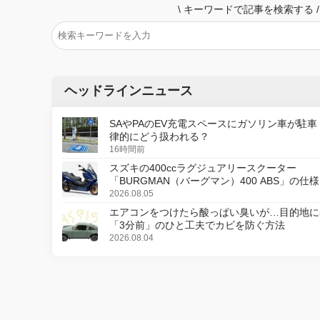
\
キーワードで記事を検索する
/
ヘッドラインニュース
SAやPAのEV充電スペースにガソリン車が駐車
律的にどう扱われる？
16時間前
スズキの400ccラグジュアリースクーター
「BURGMAN（バーグマン）400 ABS」の仕
更し、8月18日に発売
2026.08.05
エアコンをつけたら酸っぱい臭いが…目的地に
「3分前」のひと工夫でカビを防ぐ方法
2026.08.04