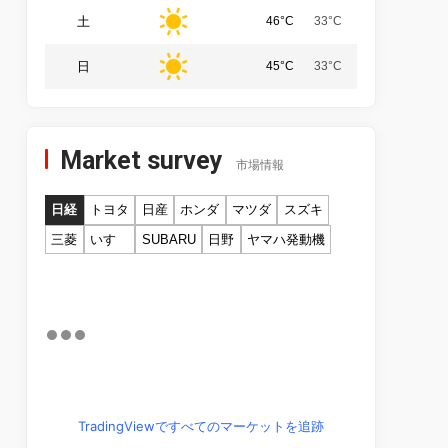
土
46°C
33°C
日
45°C
33°C
Market survey
市場情報
日経
トヨタ
日産
ホンダ
マツダ
スズキ
三菱
いすゞ
SUBARU
日野
ヤマハ発動機
TradingViewですべてのマーケットを追跡