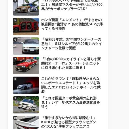
「2700発のリベット補強まで自ら施
工！」居酒屋マスターが作り上げた700
馬力“カーボンケブラーGT-R”
ホンダ新型「エレメント」で“まさかの
観音開き”復活か？ あの個性派SUVが帰
ってくる可能性
「昭和63年式、37年間ワンオーナーの
意地！」S13シルビアが400馬力のツイ
ンチャージ仕様で覚醒
「3台のDR30スカイラインと暮らす変
態的オーナー!?」スーパーシルエット
に取り憑かれた日常に迫る！
これがクラウン!?「躍動感がたまらな
いスポーツエステート！」エッジを強
調したエアロに22インチホイールで武
装
「これぞ国産ターボ黄金期の忘れ形
見！」いすゞ初代アスカ最終進化形を
追う
「派手すぎないから街に馴染む！」
KUHLが魅せる新型クラウンセダン
の“大人な”薄型フラップエアロ