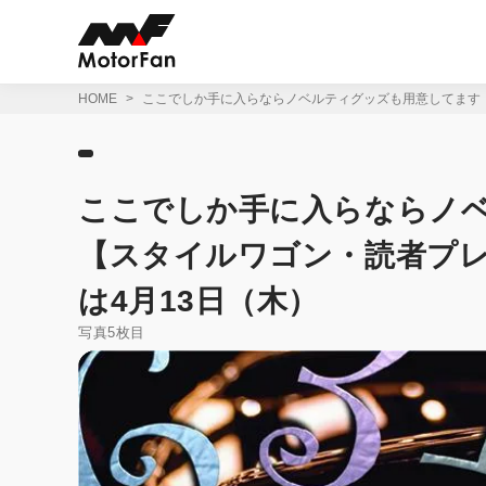
コ
ン
テ
ン
ツ
HOME
ここでしか手に入らならノベルティグッズも用意してます
へ
ス
キ
ッ
ここでしか手に入らならノ
プ
【スタイルワゴン・読者プ
は4月13日（木）
写真5枚目