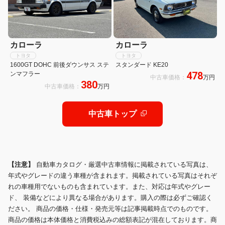
カローラ
カローラ
トヨタ
トヨタ
1600GT DOHC 前後ダウンサス ステ
スタンダード KE20
478
ンマフラー
中古車価格：
万円
380
中古車価格：
万円
中古車トップ
【注意】
自動車カタログ・厳選中古車情報に掲載されている写真は、
年式やグレードの違う車種が含まれます。掲載されている写真はそれぞ
れの車種用でないものも含まれています。また、対応は年式やグレー
ド、 装備などにより異なる場合があります。購入の際は必ずご確認く
ださい。 商品の価格・仕様・発売元等は記事掲載時点でのものです。
商品の価格は本体価格と消費税込みの総額表記が混在しております。商