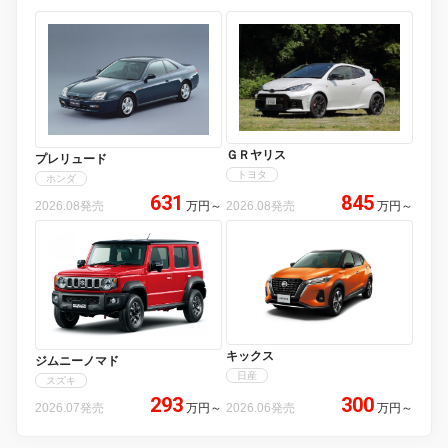
ＧＲヤリス
プレリュード
トヨタ
ホンダ
631
845
2026.08発売
万円
～
2026.08発売
万円
～
キックス
ジムニーノマド
日産
スズキ
293
300
2026.07発売
万円
～
2026.06発売
万円
～