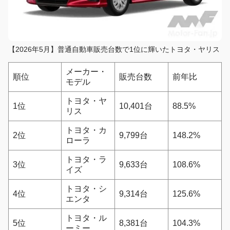
【2026年5月】普通自動車販売台数で1位に輝いたトヨタ・ヤリス
メーカー・
順位
販売台数
前年比
モデル
トヨタ・ヤ
1位
10,401台
88.5%
リス
トヨタ・カ
2位
9,799台
148.2%
ローラ
トヨタ・ラ
3位
9,633台
108.6%
イズ
トヨタ・シ
4位
9,314台
125.6%
エンタ
トヨタ・ル
5位
8,381台
104.3%
ーミー