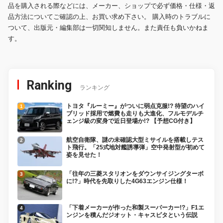
品を購入される際などには、メーカー、ショップで必ず価格・仕様・返
品方法についてご確認の上、お買い求め下さい。 購入時のトラブルに
ついて、出版元・編集部は一切関知しません。また責任も負いかねま
す。
Ranking
ランキング
トヨタ『ルーミー』がついに弱点克服!? 待望のハイ
ブリッド採用で燃費も走りも大進化、フルモデルチ
ェンジ級の変身で近日登場か!? 【予想CG付き】
航空自衛隊、謎の未確認大型ミサイルを搭載しテス
ト飛行。「25式地対艦誘導弾」空中発射型が初めて
姿を見せた！
「往年の三菱スタリオンをダウンサイジングターボ
に!?」時代を先取りした4G63エンジン仕様！
「下着メーカーが作った和製スーパーカー!?」F1エ
ンジンを積んだジオット・キャスピタという伝説