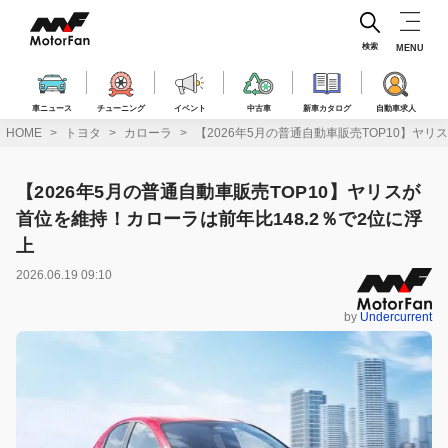
コ
ン
テ
検索
MENU
ン
ツ
へ
車ニュース
チューニング
イベント
中古車
新車カタログ
自動車求人
ス
HOME
トヨタ
カローラ
【2026年5月の普通自動車販売TOP10】ヤリ
キ
ッ
プ
【2026年5月の普通自動車販売TOP10】ヤリスが
首位を維持！カローラは前年比148.2％で2位に浮
上
2026.06.19 09:10
by
Undercurrent