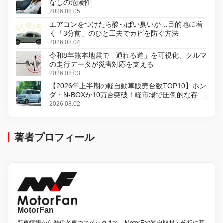
なしの危険性
2026.08.05
エアコンをつけたら酸っぱい臭いが…目的地に着
く「3分前」のひと工夫でカビを防ぐ方法
2026.08.04
令和8年熊本地震で「通れる道」を可視化、クルマ
の走行データが災害対応を支える
2026.08.03
【2026年上半期の軽自動車販売台数TOP10】ホン
ダ・N-BOXが10万台突破！軽市場で圧倒的な存在
感
2026.08.02
著者プロフィール
MotorFan
新車情報から歴代名車のスペックまで、MotorFan独自取材と分析に基