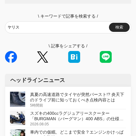
\
キーワードで記事を検索する
/
検索
\
記事をシェアする
/
ヘッドラインニュース
真夏の高速道路でタイヤが突然バースト!? 炎天下
のドライブ前に知っておくべき点検内容とは
5時間前
スズキの400ccラグジュアリースクーター
「BURGMAN（バーグマン）400 ABS」の仕様を
変更し、8月18日に発売
2026.08.05
車内での仮眠、どこまで安全？エンジンかけっぱ