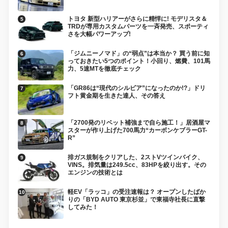
トヨタ 新型ハリアーがさらに精悍に! モデリスタ＆
TRDが専用カスタムパーツを一斉発売、スポーティ
さを大幅パワーアップ!
「ジムニーノマド」の“弱点”は本当か？ 買う前に知
っておきたい5つのポイント！小回り、燃費、101馬
力、5速MTを徹底チェック
「GR86は“現代のシルビア”になったのか!?」ドリ
フト黄金期を生きた達人、その答え
「2700発のリベット補強まで自ら施工！」居酒屋マ
スターが作り上げた700馬力“カーボンケブラーGT-
R”
排ガス規制をクリアした、2ストVツインバイク、
VINS。排気量は249.5cc、83HPを絞り出す。その
エンジンの技術とは
軽EV「ラッコ」の受注速報は？ オープンしたばか
りの「BYD AUTO 東京杉並」で東福寺社長に直撃
してみた！