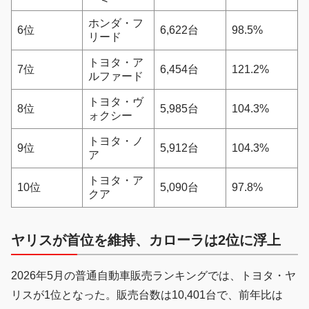
ホンダ・フ
6位
6,622台
98.5%
リード
トヨタ・ア
7位
6,454台
121.2%
ルファード
トヨタ・ヴ
8位
5,985台
104.3%
ォクシー
トヨタ・ノ
9位
5,912台
104.3%
ア
トヨタ・ア
10位
5,090台
97.8%
クア
ヤリスが首位を維持、カローラは2位に浮上
2026年5月の普通自動車販売ランキングでは、トヨタ・ヤ
リスが1位となった。販売台数は10,401台で、前年比は