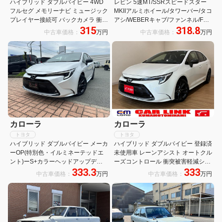
ハイブリッド ダブルバイビー 4WD
レビン 5速MT/SSRスピードスター
フルセグ メモリーナビ ミュージック
MKIIアルミホイール/タワーバー/タコ
プレイヤー接続可 バックカメラ 衝突
アシ/WEBERキャブ/ファンネル/FRP
315
318.8
被害軽減システム ETC ドラレコ
ボンネット/ボンピン/ローダウン/マ
中古車価格：
万円
中古車価格：
万円
LEDヘッドランプ ワンオーナー
フラー/TRDホーンボタン&社外ステ
アリングetc
カローラ
カローラ
トヨタ
トヨタ
ハイブリッド ダブルバイビー メーカ
ハイブリッド ダブルバイビー 登録済
ーOP(特別色・イルミネーテッドエ
未使用車 レーンアシスト オートクル
ント)ーS+カラーヘッドアップディ
ーズコントロール 衝突被害軽減シス
333.3
333
スプレイ)/10.5インチDオーディオ
テム バックカメラ ナビ TV アルミホ
中古車価格：
万円
中古車価格：
万円
(フルセグ・FM・AM・BT・
イール オートマチックハイビーム オ
MiraCast)/バックカメラ/ETC2.0/ド
ートライト LEDヘッドランプ CVT
ラレコ