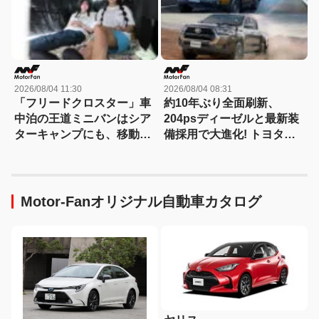
2026/08/04 11:30
2026/08/04 08:31
「フリードクロスター」車
約10年ぶり全面刷新、
中泊の王道ミニバンはシア
204psディーゼルと最新装
ターキャンプにも、移動オ
備採用で大進化! トヨタ新
フィスにも対応する
型『ハイラックス』を旧型
【Hondaキャンプ】
と徹底比較! 【新型ハイラ
ックス 徹底比較】
Motor-Fanオリジナル自動車カタログ