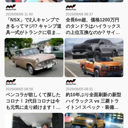
2026/08/06 11:40
2026/08/06 08:37
「NSX」で2人キャンプで
全長6m超、価格1200万円
きるってマジ!? キャンプ道
のタンドラはハイラックス
具一式がトランクに収まっ
の上位互換なのか? サイ
た！「シビックRS」なら
ズ・装備・走り・価格を徹
車中泊もできる【Hondaキ
底比較して分かった決定的
ャンプ】
な違い 【新型ハイラックス
徹底比較】
2026/08/05 08:56
2026/08/05 08:31
ベンコラが欲しくて探した
約10年ぶり全面刷新の新型
コロナ！ 2代目コロナは今
ハイラックス vs 三菱トラ
も元気に走り続けます！
イトン! スペック・装備・
【花見の里で感謝の集いや
価格を比較、勝った点/惜し
ります！】
い点を徹底検証! 【新型ハ
イラックス 徹底比較】