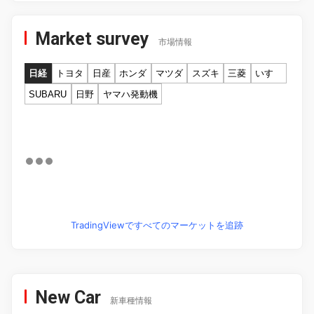
Market survey
市場情報
日経
トヨタ
日産
ホンダ
マツダ
スズキ
三菱
いすゞ
SUBARU
日野
ヤマハ発動機
TradingViewですべてのマーケットを追跡
New Car
新車種情報