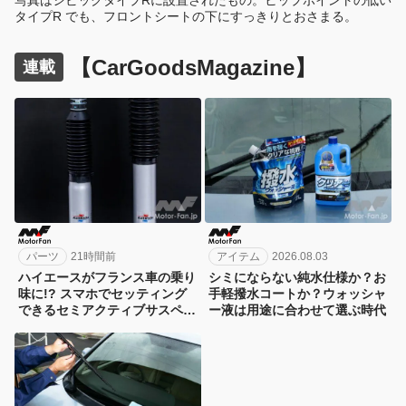
タイプR でも、フロントシートの下にすっきりとおさまる。
【CarGoodsMagazine】
連載
パーツ
21時間前
アイテム
2026.08.03
ハイエースがフランス車の乗り
シミにならない純水仕様か？お
味に!? スマホでセッティング
手軽撥水コートか？ウォッシャ
できるセミアクティブサスペン
ー液は用途に合わせて選ぶ時代
ション！カヤバ『ActRide』が
凄い