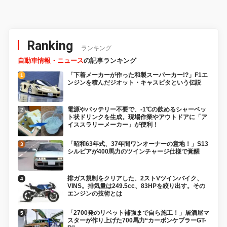
Ranking
ランキング
自動車情報・ニュース
の記事ランキング
「下着メーカーが作った和製スーパーカー!?」F1エ
ンジンを積んだジオット・キャスピタという伝説
電源やバッテリー不要で、-1℃の飲めるシャーベッ
ト状ドリンクを生成。現場作業やアウトドアに「ア
イススラリーメーカー」が便利！
「昭和63年式、37年間ワンオーナーの意地！」S13
シルビアが400馬力のツインチャージ仕様で覚醒
排ガス規制をクリアした、2ストVツインバイク、
VINS。排気量は249.5cc、83HPを絞り出す。その
エンジンの技術とは
「2700発のリベット補強まで自ら施工！」居酒屋マ
スターが作り上げた700馬力“カーボンケブラーGT-