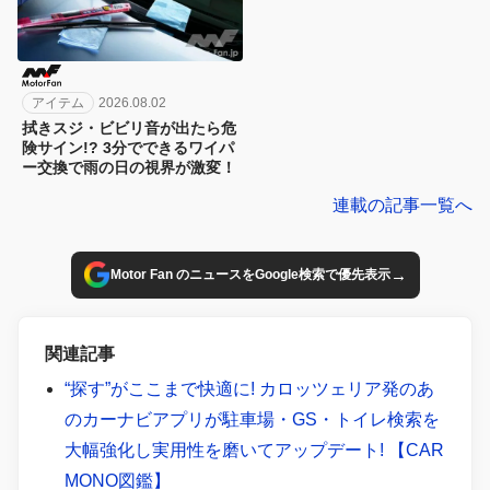
アイテム
2026.08.02
拭きスジ・ビビリ音が出たら危
険サイン!? 3分でできるワイパ
ー交換で雨の日の視界が激変！
連載の記事一覧へ
→
Motor Fan のニュースをGoogle検索で優先表示
関連記事
“探す”がここまで快適に! カロッツェリア発のあ
のカーナビアプリが駐車場・GS・トイレ検索を
大幅強化し実用性を磨いてアップデート! 【CAR
MONO図鑑】