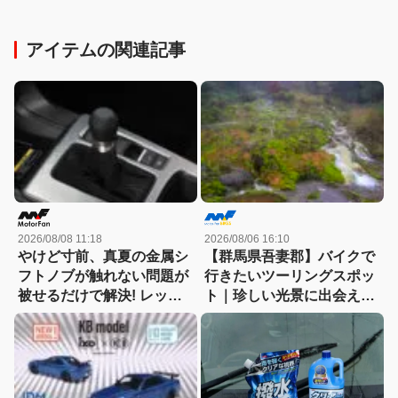
アイテムの関連記事
2026/08/08 11:18
2026/08/06 16:10
やけど寸前、真夏の金属シ
【群馬県吾妻郡】バイクで
フトノブが触れない問題が
行きたいツーリングスポッ
被せるだけで解決! レッツ
ト｜珍しい光景に出会える
ォのシリコンカバーが夏も
「チャツボミゴケ公園」
冬も快適すぎる! 【CAR
MONO図鑑】