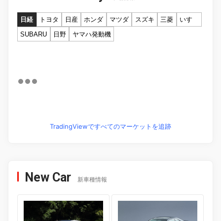
日経
トヨタ
日産
ホンダ
マツダ
スズキ
三菱
いすゞ
SUBARU
日野
ヤマハ発動機
TradingViewですべてのマーケットを追跡
New Car
新車種情報