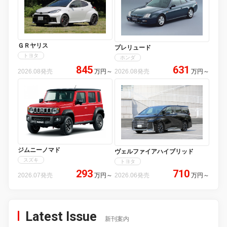
ＧＲヤリス
プレリュード
トヨタ
ホンダ
845
631
2026.08発売
万円
～
2026.08発売
万円
～
ジムニーノマド
ヴェルファイアハイブリッド
スズキ
トヨタ
293
710
2026.07発売
万円
～
2026.06発売
万円
～
Latest Issue
新刊案内