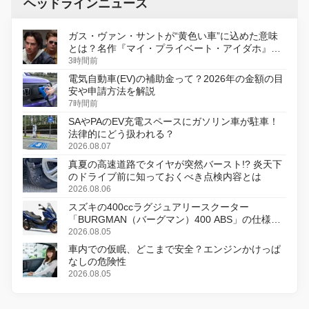
ヘッドラインニュース
ガス・ヴァン・サントが“黄色い車”に込めた意味
とは？名作『マイ・プライベート・アイダホ』が
初のデジタルリマスター版で復活
3時間前
電気自動車(EV)の補助金って？2026年の金額の目
安や申請方法を解説
7時間前
SAやPAのEV充電スペースにガソリン車が駐車！
法律的にどう扱われる？
2026.08.07
真夏の高速道路でタイヤが突然バースト!? 炎天下
のドライブ前に知っておくべき点検内容とは
2026.08.06
スズキの400ccラグジュアリースクーター
「BURGMAN（バーグマン）400 ABS」の仕様を
変更し、8月18日に発売
2026.08.05
車内での仮眠、どこまで安全？エンジンかけっぱ
なしの危険性
2026.08.05