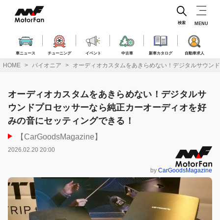
コ
ン
テ
検索
MENU
ン
ツ
へ
車ニュース
チューニング
イベント
中古車
新車カタログ
自動車求人
ス
HOME
パイオニア
オーディオカスタムをあきらめない！デジタルサウンド
キ
ッ
プ
オーディオカスタムをあきらめない！デジタルサ
ウンドプロセッサーなら純正カーオーディオを好
みの音にセッティングできる！
【CarGoodsMagazine】
2026.02.20 20:00
by
CarGoodsMagazine