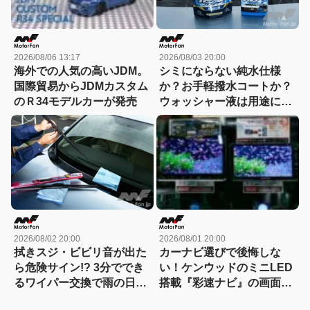
2026/08/06 13:17
2026/08/03 20:00
海外での人気の高いJDM。
シミにならない純水仕様
国際貿易からJDMカスタム
か？お手軽撥水コートか？
のＲ34モデルカーが発売
ウォッシャー液は用途に合
わせて選ぶ時代
2026/08/02 20:00
2026/08/01 20:00
拭きスジ・ビビリ音が出た
カーナビ選びで後悔しな
ら危険サイン!? 3分ででき
い！ケンウッドのミニLED
るワイパー交換で雨の日の
搭載『彩速ナビ』の画面の
視界が激変！
良さは店頭で一目瞭然？