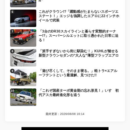
R”
これがクラウン!?「躍動感がたまらないスポーツエ
ステート！」エッジを強調したエアロに22インチホ
イールで武装
「3台のDR30スカイラインと暮らす変態的オーナ
ー!?」スーパーシルエットに取り憑かれた日常に迫
る！
「派手すぎないから街に馴染む！」KUHLが魅せる
新型クラウンセダンの“大人な”薄型フラップエアロ
「遊び尽くして、そのまま寝る。」軽トラ×エアル
ーフテントという最適解、見つけた!!
「これぞ国産ターボ黄金期の忘れ形見！」いすゞ初
代アスカ最終進化形を追う
最終更新：2026/08/08 16:14