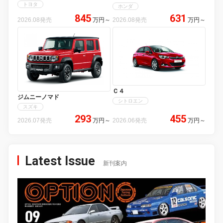
トヨタ
ホンダ
845
631
2026.08発売
万円
～
2026.08発売
万円
～
Ｃ４
ジムニーノマド
シトロエン
スズキ
293
455
2026.07発売
万円
～
2026.06発売
万円
～
Latest Issue
新刊案内