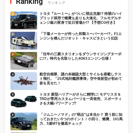
Ranking
ランキング
トヨタ『ルーミー』がついに弱点克服!? 待望のハイ
ブリッド採用で燃費も走りも大進化、フルモデルチ
ェンジ級の変身で近日登場か!? 【予想CG付き】
「下着メーカーが作った和製スーパーカー!?」F1エ
ンジンを積んだジオット・キャスピタという伝説
「往年の三菱スタリオンをダウンサイジングターボ
に!?」時代を先取りした4G63エンジン仕様！
航空自衛隊、謎の未確認大型ミサイルを搭載しテス
ト飛行。「25式地対艦誘導弾」空中発射型が初めて
姿を見せた！
トヨタ 新型ハリアーがさらに精悍に! モデリスタ＆
TRDが専用カスタムパーツを一斉発売、スポーティ
さを大幅パワーアップ!
「ジムニーノマド」の“弱点”は本当か？ 買う前に知
っておきたい5つのポイント！小回り、燃費、101馬
力、5速MTを徹底チェック