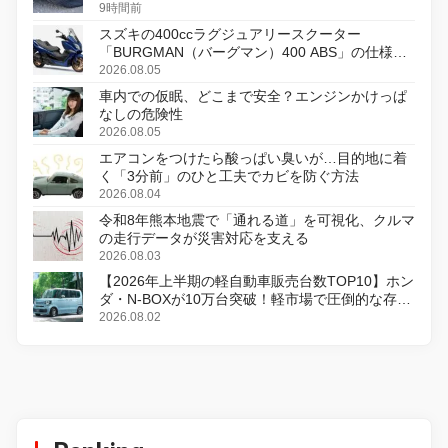
9時間前
スズキの400ccラグジュアリースクーター
「BURGMAN（バーグマン）400 ABS」の仕様を
変更し、8月18日に発売
2026.08.05
車内での仮眠、どこまで安全？エンジンかけっぱ
なしの危険性
2026.08.05
エアコンをつけたら酸っぱい臭いが…目的地に着
く「3分前」のひと工夫でカビを防ぐ方法
2026.08.04
令和8年熊本地震で「通れる道」を可視化、クルマ
の走行データが災害対応を支える
2026.08.03
【2026年上半期の軽自動車販売台数TOP10】ホン
ダ・N-BOXが10万台突破！軽市場で圧倒的な存在
感
2026.08.02