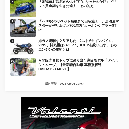
「GR86は“現代のシルビア”になったのか!?」ドリ
フト黄金期を生きた達人、その答え
「2700発のリベット補強まで自ら施工！」居酒屋マ
スターが作り上げた700馬力“カーボンケブラーGT-
R”
排ガス規制をクリアした、2ストVツインバイク、
VINS。排気量は249.5cc、83HPを絞り出す。その
エンジンの技術とは
月間販売台数トップに躍り出た注目モデル「ダイハ
ツ・ムーヴ」【最新軽自動車 車種別解説
DAIHATSU MOVE】
最終更新：2026/08/06 18:07