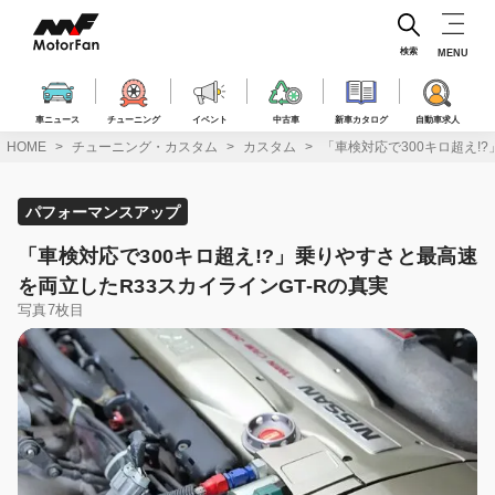
コ
ン
テ
検索
MENU
ン
ツ
へ
車ニュース
チューニング
イベント
中古車
新車カタログ
自動車求人
ス
HOME
チューニング・カスタム
カスタム
「車検対応で300キロ超え!
キ
ッ
プ
パフォーマンスアップ
「車検対応で300キロ超え!?」乗りやすさと最高速
を両立したR33スカイラインGT-Rの真実
写真7枚目