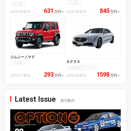
トヨタ
ホンダ
631
845
2026.08発売
万円
～
2026.08発売
万円
～
ジムニーノマド
Ｓクラス
スズキ
メルセデス・ベンツ
293
1598
2026.07発売
万円
～
2026.06発売
万円
～
Latest Issue
新刊案内