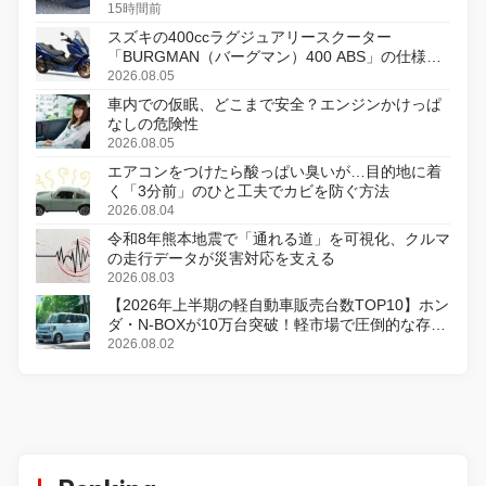
15時間前
スズキの400ccラグジュアリースクーター
「BURGMAN（バーグマン）400 ABS」の仕様を
変更し、8月18日に発売
2026.08.05
車内での仮眠、どこまで安全？エンジンかけっぱ
なしの危険性
2026.08.05
エアコンをつけたら酸っぱい臭いが…目的地に着
く「3分前」のひと工夫でカビを防ぐ方法
2026.08.04
令和8年熊本地震で「通れる道」を可視化、クルマ
の走行データが災害対応を支える
2026.08.03
【2026年上半期の軽自動車販売台数TOP10】ホン
ダ・N-BOXが10万台突破！軽市場で圧倒的な存在
感
2026.08.02