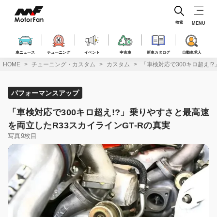
コ
ン
テ
検索
MENU
ン
ツ
へ
車ニュース
チューニング
イベント
中古車
新車カタログ
自動車求人
ス
HOME
チューニング・カスタム
カスタム
「車検対応で300キロ超え!
キ
ッ
プ
パフォーマンスアップ
「車検対応で300キロ超え!?」乗りやすさと最高速
を両立したR33スカイラインGT-Rの真実
写真9枚目