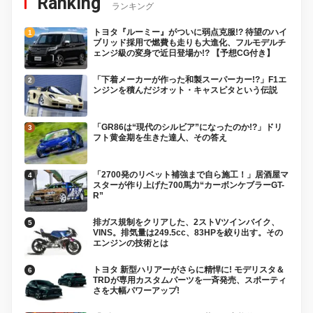
Ranking
ランキング
トヨタ『ルーミー』がついに弱点克服!? 待望のハイ
ブリッド採用で燃費も走りも大進化、フルモデルチ
ェンジ級の変身で近日登場か!? 【予想CG付き】
「下着メーカーが作った和製スーパーカー!?」F1エ
ンジンを積んだジオット・キャスピタという伝説
「GR86は“現代のシルビア”になったのか!?」ドリ
フト黄金期を生きた達人、その答え
「2700発のリベット補強まで自ら施工！」居酒屋マ
スターが作り上げた700馬力“カーボンケブラーGT-
R”
排ガス規制をクリアした、2ストVツインバイク、
VINS。排気量は249.5cc、83HPを絞り出す。その
エンジンの技術とは
トヨタ 新型ハリアーがさらに精悍に! モデリスタ＆
TRDが専用カスタムパーツを一斉発売、スポーティ
さを大幅パワーアップ!