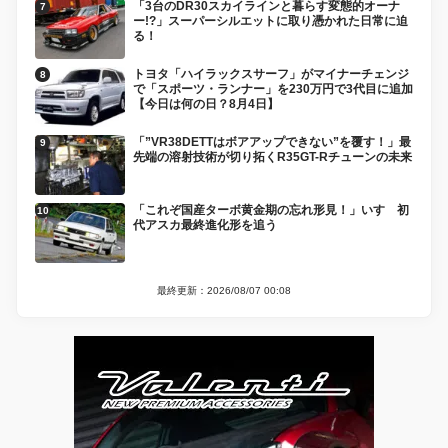
「3台のDR30スカイラインと暮らす変態的オーナ
ー!?」スーパーシルエットに取り憑かれた日常に迫
る！
トヨタ「ハイラックスサーフ」がマイナーチェンジ
で「スポーツ・ランナー」を230万円で3代目に追加
【今日は何の日？8月4日】
「”VR38DETTはボアアップできない”を覆す！」最
先端の溶射技術が切り拓くR35GT-Rチューンの未来
「これぞ国産ターボ黄金期の忘れ形見！」いすゞ初
代アスカ最終進化形を追う
最終更新：2026/08/07 00:08