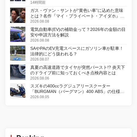
14時間前
ガス・ヴァン・サントが“黄色い車”に込めた意味
とは？名作『マイ・プライベート・アイダホ』が
初のデジタルリマスター版で復活
2026.08.08
電気自動車(EV)の補助金って？2026年の金額の目
安や申請方法を解説
2026.08.08
SAやPAのEV充電スペースにガソリン車が駐車！
法律的にどう扱われる？
2026.08.07
真夏の高速道路でタイヤが突然バースト!? 炎天下
のドライブ前に知っておくべき点検内容とは
2026.08.06
スズキの400ccラグジュアリースクーター
「BURGMAN（バーグマン）400 ABS」の仕様を
変更し、8月18日に発売
2026.08.05