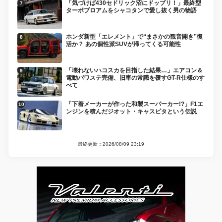
「気づけば430セドリック沼にドップリ！」最終型
ターボブロアムをシャコタンで愛し抜く男の物語
ホンダ新型「エレメント」で“まさかの観音開き”復
活か？ あの個性派SUVが帰ってくる可能性
「壊れないハコスカを目指した結果…」エアコン＆
電動パワステ完備、旧車の常識を覆すGT-R仕様のす
べて
「下着メーカーが作った和製スーパーカー!?」F1エ
ンジンを積んだジオット・キャスピタという伝説
最終更新：2026/08/09 23:19