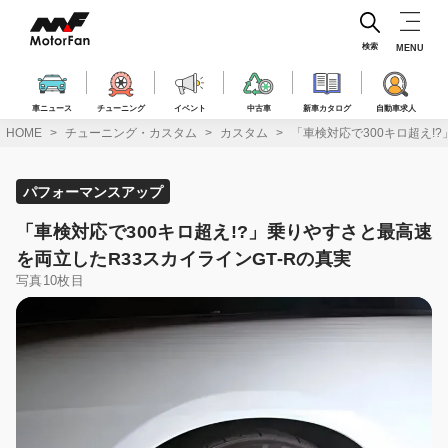
コ
ン
テ
検索
MENU
ン
ツ
へ
車ニュース
チューニング
イベント
中古車
新車カタログ
自動車求人
ス
HOME
チューニング・カスタム
カスタム
「車検対応で300キロ超え!
キ
ッ
プ
パフォーマンスアップ
「車検対応で300キロ超え!?」乗りやすさと最高速
を両立したR33スカイラインGT-Rの真実
写真10枚目