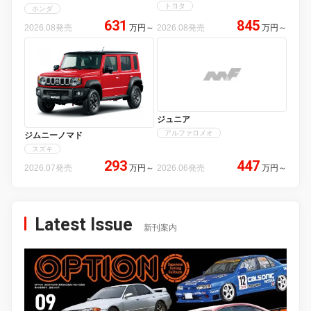
トヨタ
ホンダ
631
845
2026.08発売
万円
～
2026.08発売
万円
～
ジュニア
アルファロメオ
ジムニーノマド
スズキ
293
447
2026.07発売
万円
～
2026.06発売
万円
～
Latest Issue
新刊案内