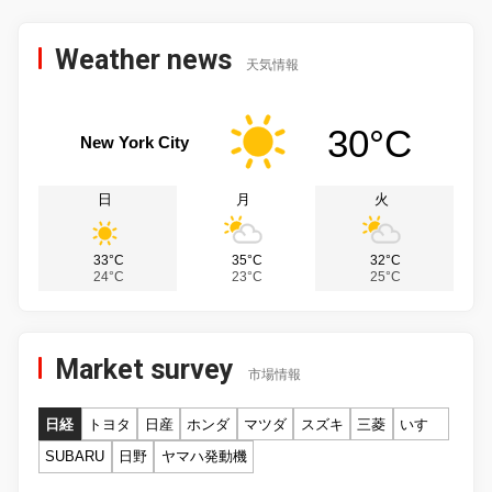
Weather news
天気情報
30°C
New York City
日
月
火
33°C
35°C
32°C
24°C
23°C
25°C
Market survey
市場情報
日経
トヨタ
日産
ホンダ
マツダ
スズキ
三菱
いすゞ
SUBARU
日野
ヤマハ発動機