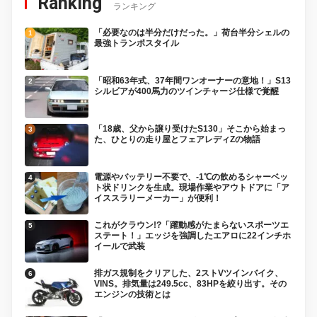
Ranking
ランキング
「必要なのは半分だけだった。」荷台半分シェルの
最強トランポスタイル
「昭和63年式、37年間ワンオーナーの意地！」S13
シルビアが400馬力のツインチャージ仕様で覚醒
「18歳、父から譲り受けたS130」そこから始まっ
た、ひとりの走り屋とフェアレディZの物語
電源やバッテリー不要で、-1℃の飲めるシャーベッ
ト状ドリンクを生成。現場作業やアウトドアに「ア
イススラリーメーカー」が便利！
これがクラウン!?「躍動感がたまらないスポーツエ
ステート！」エッジを強調したエアロに22インチホ
イールで武装
排ガス規制をクリアした、2ストVツインバイク、
VINS。排気量は249.5cc、83HPを絞り出す。その
エンジンの技術とは