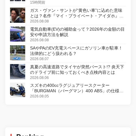
15時間前
ガス・ヴァン・サントが“黄色い車”に込めた意味
とは？名作『マイ・プライベート・アイダホ』が
初のデジタルリマスター版で復活
2026.08.08
電気自動車(EV)の補助金って？2026年の金額の目
安や申請方法を解説
2026.08.08
SAやPAのEV充電スペースにガソリン車が駐車！
法律的にどう扱われる？
2026.08.07
真夏の高速道路でタイヤが突然バースト!? 炎天下
のドライブ前に知っておくべき点検内容とは
2026.08.06
スズキの400ccラグジュアリースクーター
「BURGMAN（バーグマン）400 ABS」の仕様を
変更し、8月18日に発売
2026.08.05