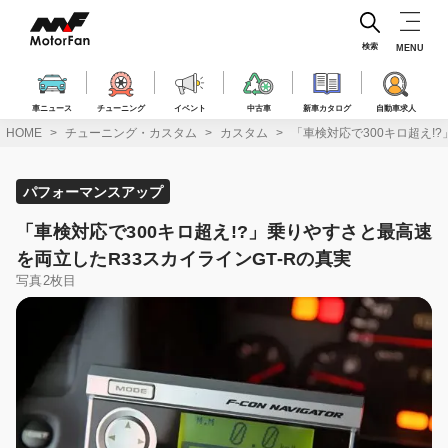
コ
ン
テ
検索
MENU
ン
ツ
へ
車ニュース
チューニング
イベント
中古車
新車カタログ
自動車求人
ス
HOME
チューニング・カスタム
カスタム
「車検対応で300キロ超え!
キ
ッ
プ
パフォーマンスアップ
「車検対応で300キロ超え!?」乗りやすさと最高速
を両立したR33スカイラインGT-Rの真実
写真2枚目