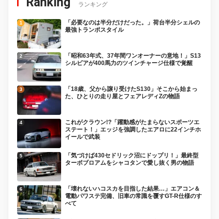
Ranking
ランキング
「必要なのは半分だけだった。」荷台半分シェルの
最強トランポスタイル
「昭和63年式、37年間ワンオーナーの意地！」S13
シルビアが400馬力のツインチャージ仕様で覚醒
「18歳、父から譲り受けたS130」そこから始まっ
た、ひとりの走り屋とフェアレディZの物語
これがクラウン!?「躍動感がたまらないスポーツエ
ステート！」エッジを強調したエアロに22インチホ
イールで武装
「気づけば430セドリック沼にドップリ！」最終型
ターボブロアムをシャコタンで愛し抜く男の物語
「壊れないハコスカを目指した結果…」エアコン＆
電動パワステ完備、旧車の常識を覆すGT-R仕様のす
べて