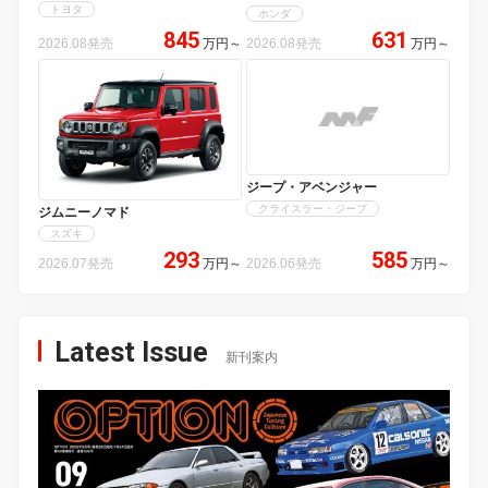
トヨタ
ホンダ
845
631
2026.08発売
万円
～
2026.08発売
万円
～
ジープ・アベンジャー
クライスラー・ジープ
ジムニーノマド
スズキ
293
585
2026.07発売
万円
～
2026.06発売
万円
～
Latest Issue
新刊案内