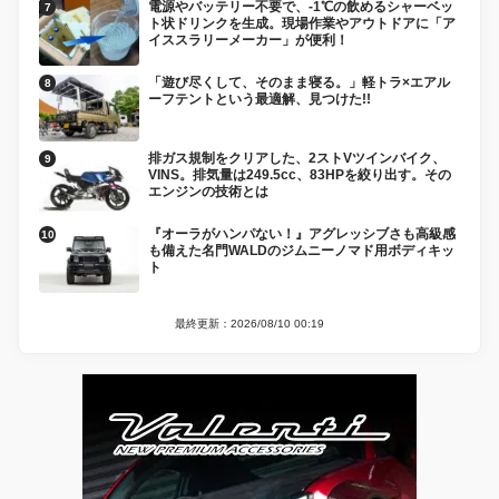
電源やバッテリー不要で、-1℃の飲めるシャーベッ
ト状ドリンクを生成。現場作業やアウトドアに「ア
イススラリーメーカー」が便利！
「遊び尽くして、そのまま寝る。」軽トラ×エアル
ーフテントという最適解、見つけた!!
排ガス規制をクリアした、2ストVツインバイク、
VINS。排気量は249.5cc、83HPを絞り出す。その
エンジンの技術とは
『オーラがハンパない！』アグレッシブさも高級感
も備えた名門WALDのジムニーノマド用ボディキッ
ト
最終更新：2026/08/10 00:19