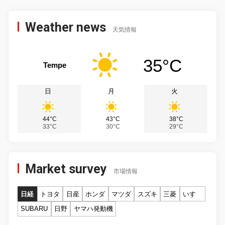
Weather news
天気情報
35°C
Tempe
日
月
火
44°C
43°C
38°C
33°C
30°C
29°C
Market survey
市場情報
日経
トヨタ
日産
ホンダ
マツダ
スズキ
三菱
いすゞ
SUBARU
日野
ヤマハ発動機