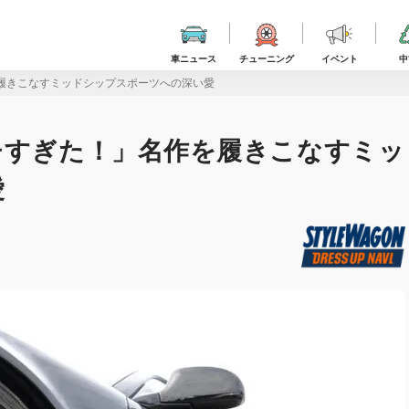
車ニュース
チューニング
イベント
中
を履きこなすミッドシップスポーツへの深い愛
チすぎた！」名作を履きこなすミッ
愛