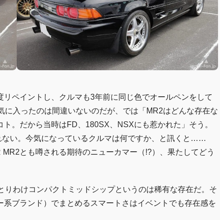
度リペイントし、クルマも3年前に同じ色でオールペンをして
気に入ったのは間違いないのだが、では「MR2はどんな存在な
。だから当時はFD、180SX、NSXにも惹かれた」そう。
しれない。今気になっているクルマは何ですか、と訊くと……
 MR2とも噂される期待のニューカマー（!?）、果たしてどう
。とりわけコンパクトミッドシップというのは稀有な存在だ。そ
ー系ブランド）でまとめるスマートさはイベントでも存在感を