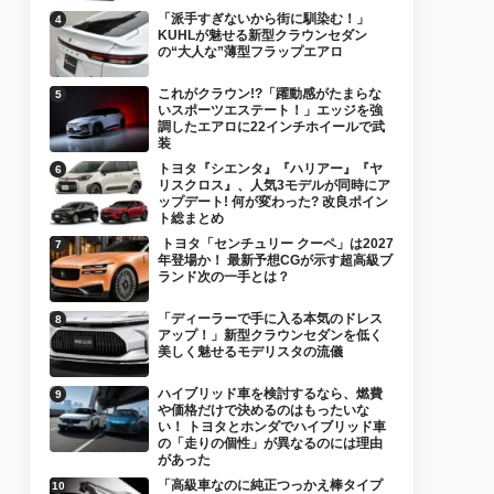
「派手すぎないから街に馴染む！」
KUHLが魅せる新型クラウンセダン
の“大人な”薄型フラップエアロ
これがクラウン!?「躍動感がたまらな
いスポーツエステート！」エッジを強
調したエアロに22インチホイールで武
装
トヨタ『シエンタ』『ハリアー』『ヤ
リスクロス』、人気3モデルが同時にア
ップデート! 何が変わった? 改良ポイン
ト総まとめ
トヨタ「センチュリー クーペ」は2027
年登場か！ 最新予想CGが示す超高級ブ
ランド次の一手とは？
「ディーラーで手に入る本気のドレス
アップ！」新型クラウンセダンを低く
美しく魅せるモデリスタの流儀
ハイブリッド車を検討するなら、燃費
や価格だけで決めるのはもったいな
い！ トヨタとホンダでハイブリッド車
の「走りの個性」が異なるのには理由
があった
「高級車なのに純正つっかえ棒タイプ