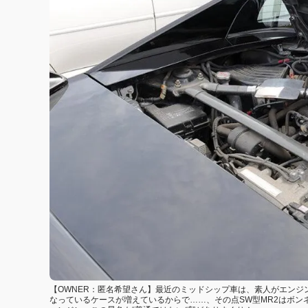
【OWNER：匿名希望さん】最近のミッドシップ車は、素人がエン
なっているケースが増えているからで……、その点SW型MR2はボ