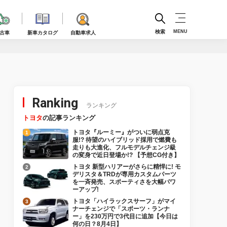
検索
MENU
古車
新車カタログ
自動車求人
Ranking
ランキング
トヨタ
の記事ランキング
トヨタ『ルーミー』がついに弱点克
服!? 待望のハイブリッド採用で燃費も
走りも大進化、フルモデルチェンジ級
の変身で近日登場か!? 【予想CG付き】
トヨタ 新型ハリアーがさらに精悍に! モ
デリスタ＆TRDが専用カスタムパーツ
を一斉発売、スポーティさを大幅パワ
ーアップ!
トヨタ「ハイラックスサーフ」がマイ
ナーチェンジで「スポーツ・ランナ
ー」を230万円で3代目に追加【今日は
何の日？8月4日】