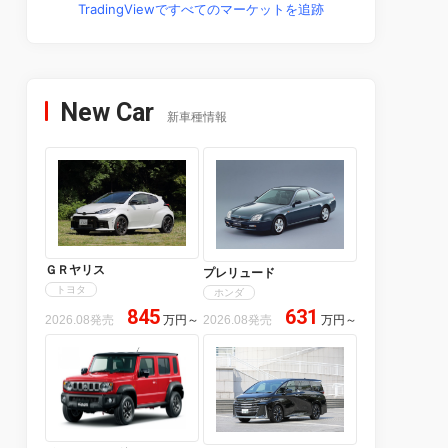
TradingViewですべてのマーケットを追跡
New Car
新車種情報
ＧＲヤリス
プレリュード
トヨタ
ホンダ
845
631
2026.08発売
万円
～
2026.08発売
万円
～