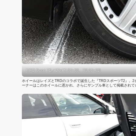
[TRD Sport T2／17×F7.0J+38、R8.0J+32]
ホイールはレイズとTRDのコラボで誕生した『TRDスポーツT2』
ーナーはこのホイールに惹かれ、さらにサンプル車として掲載されて