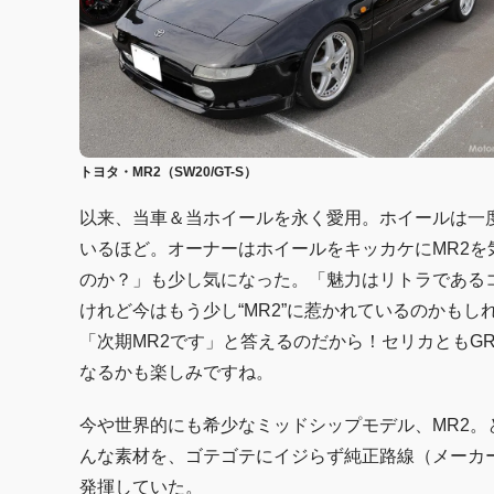
トヨタ・MR2（SW20/GT-S）
以来、当車＆当ホイールを永く愛用。ホイールは一
いるほど。オーナーはホイールをキッカケにMR2を
のか？」も少し気になった。「魅力はリトラであるコト
けれど今はもう少し“MR2”に惹かれているのかも
「次期MR2です」と答えるのだから！セリカともGR
なるかも楽しみですね。
今や世界的にも希少なミッドシップモデル、MR2
んな素材を、ゴテゴテにイジらず純正路線（メーカ
発揮していた。