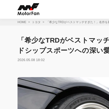
コ
ン
テ
ン
ツ
HOME
トヨタ
「希少なTRDがベストマッチすぎた！」名作
へ
ス
キ
「希少なTRDがベストマッ
ッ
プ
ドシップスポーツへの深い
2026.05.08 18:02