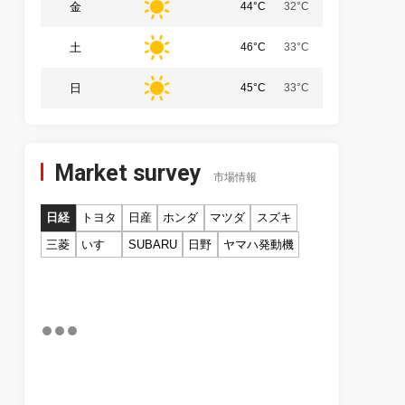
金
44°C
32°C
土
46°C
33°C
日
45°C
33°C
Market survey
市場情報
日経
トヨタ
日産
ホンダ
マツダ
スズキ
三菱
いすゞ
SUBARU
日野
ヤマハ発動機