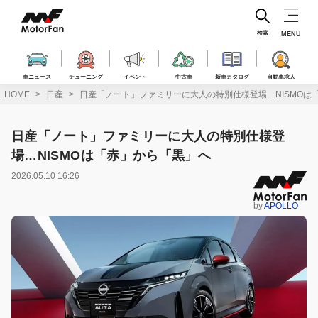
コ
ン
テ
検索
MENU
ン
ツ
へ
車ニュース
チューニング
イベント
中古車
新車カタログ
自動車求人
ス
HOME
日産
日産「ノート」ファミリーに大人の特別仕様登場…NISMOは
キ
ッ
プ
日産「ノート」ファミリーに大人の特別仕様登
場…NISMOは「赤」から「黒」へ
2026.05.10 16:26
by
APOLLO