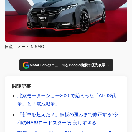
日産 ノート NISMO
→
Motor Fan のニュースをGoogle検索で優先表示
関連記事
北京モーターショー2026で始まった「AI OS戦
争」と「電池戦争」
「新車を超えた？」鉄板の歪みまで修正する“令
和のNA型ロードスター”が美しすぎる