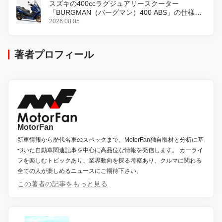
スズキの400ccラグジュアリースクーター
「BURGMAN（バーグマン）400 ABS」の仕様を
変更し、8月18日に発売
2026.08.05
著者プロフィール
MotorFan
新車情報から歴代名車のスペックまで、MotorFan独自取材と分析に基
づいた自動車関連記事を中心に高品位な情報を発信します。 カーライ
フを楽しむトピックあり、業界動向を探る考察あり、クルマに関わる
全ての人が楽しめるニュースにご期待下さい。
この著者の記事をもっと見る