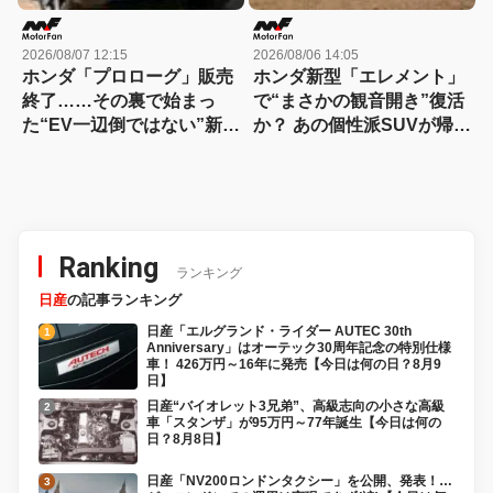
2026/08/07 12:15
2026/08/06 14:05
ホンダ「プロローグ」販売
ホンダ新型「エレメント」
終了……その裏で始まっ
で“まさかの観音開き”復活
た“EV一辺倒ではない”新戦
か？ あの個性派SUVが帰っ
略とは？
てくる可能性
Ranking
ランキング
日産
の記事ランキング
日産「エルグランド・ライダー AUTEC 30th
Anniversary」はオーテック30周年記念の特別仕様
車！ 426万円～16年に発売【今日は何の日？8月9
日】
日産“バイオレット3兄弟”、高級志向の小さな高級
車「スタンザ」が95万円～77年誕生【今日は何の
日？8月8日】
日産「NV200ロンドンタクシー」を公開、発表！…