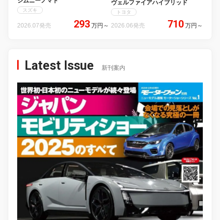
ジムニーノマド
ヴェルファイアハイブリッド
スズキ
トヨタ
293
710
2026.07発売
万円
～
2026.06発売
万円
～
Latest Issue
新刊案内