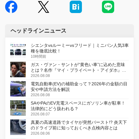
ヘッドラインニュース
シエンタvsルーミーvsフリード｜ミニバン人気3車
種を徹底比較！
10時間前
ガス・ヴァン・サントが“黄色い車”に込めた意味
とは？名作『マイ・プライベート・アイダホ』が
初のデジタルリマスター版で復活
2026.08.08
電気自動車(EV)の補助金って？2026年の金額の目
安や申請方法を解説
2026.08.08
SAやPAのEV充電スペースにガソリン車が駐車！
法律的にどう扱われる？
2026.08.07
真夏の高速道路でタイヤが突然バースト!? 炎天下
のドライブ前に知っておくべき点検内容とは
2026.08.06