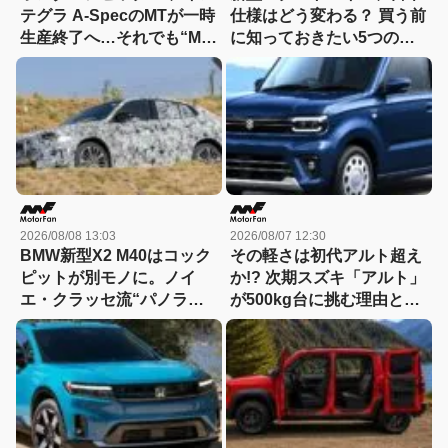
テグラ A-SpecのMTが一時
仕様はどう変わる？ 買う前
生産終了へ…それでも“MT
に知っておきたい5つの進
継続宣言”は変わらない理
化
由
2026/08/08 13:03
2026/08/07 12:30
BMW新型X2 M40はコック
その軽さは初代アルト超え
ピットが別モノに。ノイ
か!? 次期スズキ「アルト」
エ・クラッセ流“パノラミ
が500kg台に挑む理由と
ック iDrive”採用へ
は……「小・少・軽・短・
美」を極める！