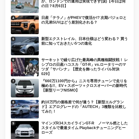
が、ロンドンでの運用は実現できず(涙)【今日は何
の日？8月6日】
日産「テラノ」がPHEVで復活か!? 次期パジェロと
の兄弟SUVはどう差別化される？
新型エクストレイル、日本仕様はどう変わる？ 買う
前に知っておきたい5つの進化
サーキットで繰り広げた最高峰の異種格闘技戦！ レ
シプロの日産ハコスカ「GT-R」vs.ロータリーのマ
ツダ「サバンナ」【歴史を飾ったライバル対決
029】
『660万1100円から』ニスモ専用チューンで走りを
極める!!、EV＋スポーツ＋クロスオーバーの新時代
【新型リーフNISMO】
約10万円の価格差で何が違う？【新型エルグラン
ド】エアログレードの「AUTECH」3種類を比較し
てみた！
マインズR34スカイラインGT-R ノーマル然とした
スタイルで最速タイム Playbackチューニングヒー
ローズ