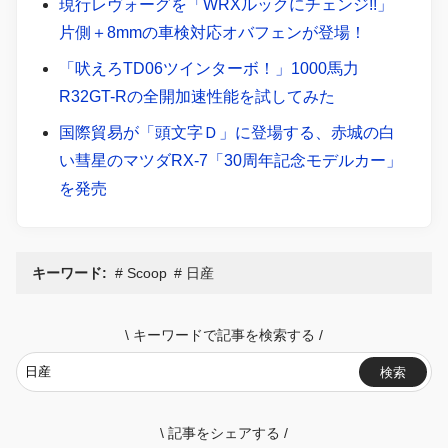
現行レヴォーグを「WRXルックにチェンジ!!」
片側＋8mmの車検対応オバフェンが登場！
「吠えろTD06ツインターボ！」1000馬力
R32GT-Rの全開加速性能を試してみた
国際貿易が「頭文字Ｄ」に登場する、赤城の白
い彗星のマツダRX-7「30周年記念モデルカー」
を発売
キーワード:
Scoop
日産
\
キーワードで記事を検索する
/
検索
\
記事をシェアする
/