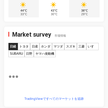
44°C
43°C
38°C
33°C
30°C
29°C
Market survey
市場情報
日経
トヨタ
日産
ホンダ
マツダ
スズキ
三菱
いすゞ
SUBARU
日野
ヤマハ発動機
TradingViewですべてのマーケットを追跡