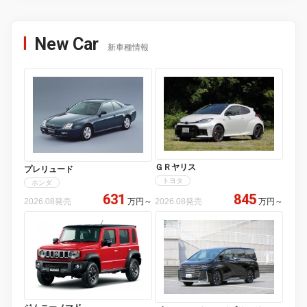
New Car
新車種情報
ＧＲヤリス
プレリュード
トヨタ
ホンダ
631
845
2026.08発売
万円
～
2026.08発売
万円
～