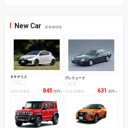
New Car
新車種情報
ＧＲヤリス
プレリュード
トヨタ
ホンダ
845
631
2026.08発売
万円
～
2026.08発売
万円
～