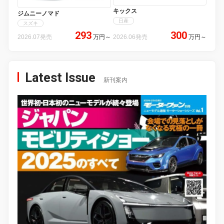
キックス
ジムニーノマド
日産
スズキ
293
300
2026.07発売
万円
～
2026.06発売
万円
～
Latest Issue
新刊案内