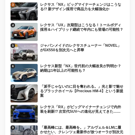
レクサス「NX」ビッグマイナーチェンジはこうな
る!? 新デザイン採用で商品力を大幅強化か
レクサス「UX」次期型はこうなる！トールボディ
採用＆ハイブリッド継続で年内にも登場の可能性？
ジャパンメイドのレクサスチューナー「NOVEL」
がGX550を別次元へと昇華
レクサス新型「NX」世代初の大幅改良が判明か？
納期は1年以上の可能性も？
「派手じゃないのに目を奪われる。」光と影で魅せ
るブラックホイール【Precious HM-4】という新提
案
レクサス「RX」がビッグマイナーチェンジで内外
装を刷新!? 次世代SUVへの進化が見えてきた……
「最高峰には、最高峰を。」アルヴェル＆LMに履
かせたい、クレンツェ最新作が放つオーラが別次元