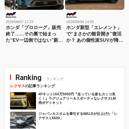
2026/08/07 12:15
2026/08/06 14:05
ホンダ「プロローグ」販売
ホンダ新型「エレメント」
終了……その裏で始まっ
で“まさかの観音開き”復活
た“EV一辺倒ではない”新戦
か？ あの個性派SUVが帰っ
略とは？
てくる可能性
Ranking
ランキング
レクサス
の記事ランキング
4Pキット104万5000円『走っている姿もカッコ良
く！』ラグジュアリー＆スポーティなレクサスLM
用ボディキット
ジャパンカスタムを牽引するWALDが仕上げた「レ
クサス LX600」