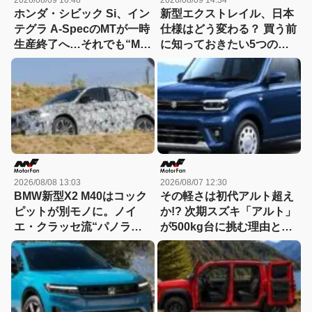
2026/08/09 16:48
2026/08/09 14:34
ホンダ・シビック Si、イン
新型エクストレイル、日本
テグラ A-SpecのMTが一時
仕様はどう変わる？ 買う前
生産終了へ…それでも“MT
に知っておきたい5つの進
継続宣言”は変わらない理
化
由
2026/08/08 13:03
2026/08/07 12:30
BMW新型X2 M40はコック
その軽さは初代アルト超え
ピットが別モノに。ノイ
か!? 次期スズキ「アルト」
エ・クラッセ流“パノラミ
が500kg台に挑む理由と
ック iDrive”採用へ
は……「小・少・軽・短・
美」を極める！