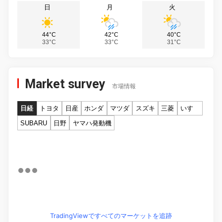
日
月
火
44°C
42°C
40°C
33°C
33°C
31°C
Market survey
市場情報
日経
トヨタ
日産
ホンダ
マツダ
スズキ
三菱
いすゞ
SUBARU
日野
ヤマハ発動機
TradingViewですべてのマーケットを追跡