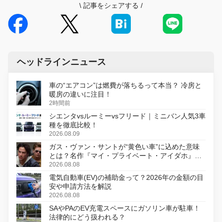
\
記事をシェアする
/
ヘッドラインニュース
車の“エアコン”は燃費が落ちるって本当？ 冷房と
暖房の違いに注目！
2時間前
シエンタvsルーミーvsフリード｜ミニバン人気3車
種を徹底比較！
2026.08.09
ガス・ヴァン・サントが“黄色い車”に込めた意味
とは？名作『マイ・プライベート・アイダホ』が
初のデジタルリマスター版で復活
2026.08.08
電気自動車(EV)の補助金って？2026年の金額の目
安や申請方法を解説
2026.08.08
SAやPAのEV充電スペースにガソリン車が駐車！
法律的にどう扱われる？