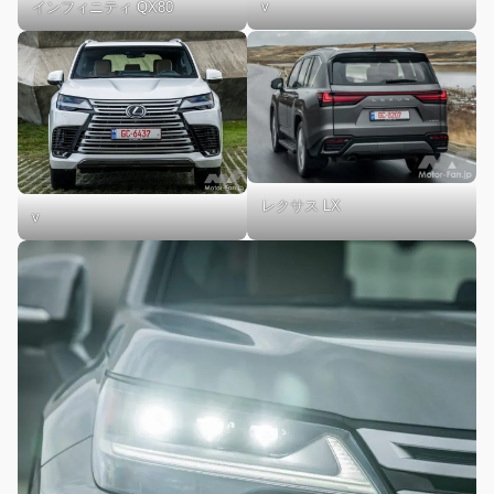
v
インフィニティ QX80
レクサス LX
v