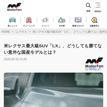
コ
ン
テ
検索
MENU
ン
ツ
へ
車ニュース
チューニング
イベント
中古車
新車カタログ
自動車求人
ス
HOME
レクサス
米レクサス最大級SUV「LX」、どうしても勝てない意外
キ
ッ
プ
米レクサス最大級SUV「LX」、どうしても勝てな
い意外な国産モデルとは？
2026.05.16 15:40
by
APOLLO