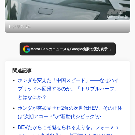
レクサス LX
→
Motor Fan のニュースをGoogle検索で優先表示
関連記事
ホンダを変えた「中国スピード」――なぜハイ
ブリッドへ回帰するのか。「トリプルハーフ」
とはなにか？
ホンダが突如見せた2台の次世代HEV、その正体
は“次期アコード”か“新世代シビック”か
BEVだからこそ魅せられる走りを。フォーミュ