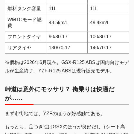
燃料タンク容量
11L
11L
WMTCモード燃
43.5km/L
49.4km/L
費
フロントタイヤ
90/80-17
100/80-17
リアタイヤ
130/70-17
140/70-17
※価格は2026年6月現在。GSX-R125 ABSは国内向けモデ
ルが生産終了。YZF-R125 ABSは現行販売モデル。
峠道は意外にモッサリ？ 街乗りは快適だ
が……
まず市街地では、YZFのほうが好感触である。
もっとも、足つき性はGSXのほうが良好だし（シート高