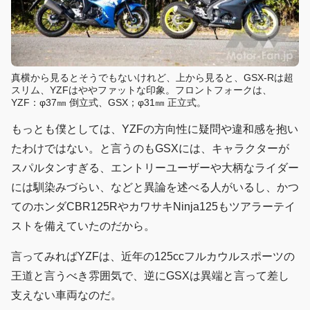
真横から見るとそうでもないけれど、上から見ると、GSX-Rは超
スリム、YZFはややファットな印象。フロントフォークは、
YZF：φ37㎜ 倒立式、GSX；φ31㎜ 正立式。
もっとも僕としては、YZFの方向性に疑問や違和感を抱い
たわけではない。と言うのもGSXには、キャラクターが
スパルタンすぎる、エントリーユーザーや大柄なライダー
には馴染みづらい、などと異論を述べる人がいるし、かつ
てのホンダCBR125RやカワサキNinja125もツアラーテイ
ストを備えていたのだから。
言ってみればYZFは、近年の125ccフルカウルスポーツの
王道と言うべき雰囲気で、逆にGSXは異端と言って差し
支えない車両なのだ。