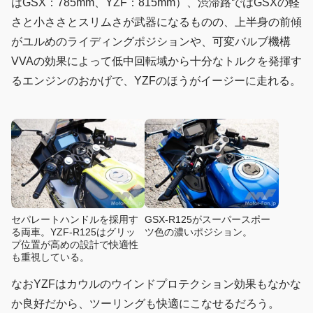
はGSX：785mm、YZF：815mm）、渋滞路ではGSXの軽
さと小ささとスリムさが武器になるものの、上半身の前傾
がユルめのライディングポジションや、可変バルブ機構
VVAの効果によって低中回転域から十分なトルクを発揮す
るエンジンのおかげで、YZFのほうがイージーに走れる。
セパレートハンドルを採用す
GSX-R125がスーパースポー
る両車。YZF-R125はグリッ
ツ色の濃いポジション。
プ位置が高めの設計で快適性
も重視している。
なおYZFはカウルのウインドプロテクション効果もなかな
か良好だから、ツーリングも快適にこなせるだろう。