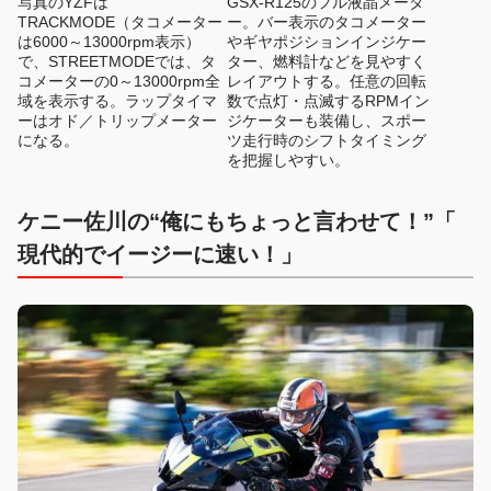
写真のYZFは
GSX-R125のフル液晶メータ
TRACKMODE（タコメーター
ー。バー表示のタコメーター
は6000～13000rpm表示）
やギヤポジションインジケー
で、STREETMODEでは、タ
ター、燃料計などを見やすく
コメーターの0～13000rpm全
レイアウトする。任意の回転
域を表示する。ラップタイマ
数で点灯・点滅するRPMイン
ーはオド／トリップメーター
ジケーターも装備し、スポー
になる。
ツ走行時のシフトタイミング
を把握しやすい。
ケニー佐川の“俺にもちょっと言わせて！”「
現代的でイージーに速い！」