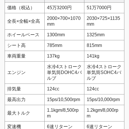
価格（税込）
45万3200円
51万7000円
2000×700×1070
2030×725×1135
全長×全幅×全高
mm
mm
ホイールベース
1300mm
1325mm
シート高
785mm
815mm
車両重量
137kg
141kg
水冷4ストローク
水冷4ストローク
エンジン
単気筒DOHC4バ
単気筒SOHC4バ
ルブ
ルブ
排気量
124cc
124cc
最高出力
15ps/10,500rpm
15ps/10,000rpm
1.1kgm/8,500rp
1.2kgm/8,000rp
最大トルク
m
m
変速機
6速リターン
6速リターン