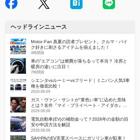
ヘッドラインニュース
Motor-Fan 真夏の読者プレゼント。クルマ・バイ
ク好きに刺さるアイテムを揃えました！
4時間前
車の“エアコン”は燃費が落ちるって本当？ 冷房と
暖房の違いに注目！
7時間前
シエンタvsルーミーvsフリード｜ミニバン人気3車
種を徹底比較！
2026.08.09
ガス・ヴァン・サントが“黄色い車”に込めた意味
とは？名作『マイ・プライベート・アイダホ』が
初のデジタルリマスター版で復活
2026.08.08
電気自動車(EV)の補助金って？2026年の金額の目
安や申請方法を解説
2026.08.08
SAやPAのEV充電スペースにガソリン車が駐車！