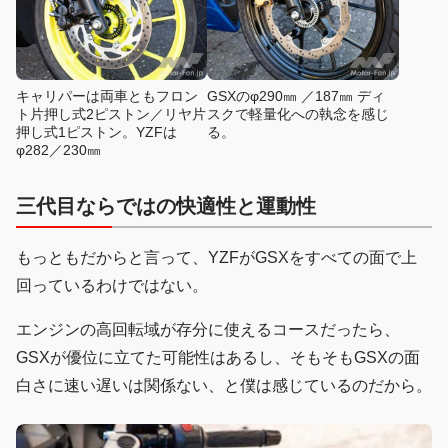
キャリパーは両車ともフロン
GSXのφ290㎜ ／187㎜ ディ
ト片押し式2ピストン／リヤ片
スクで軽量化への執念を感じ
押し式1ピストン。YZFは
る。
φ282／230㎜
三代目ならではの快適性と運動性
もっともだからと言って、YZFがGSXをすべての面で上
回っているわけではない。
エンジンの高回転域が存分に使えるコースだったら、
GSXが優位に立てた可能性はあるし、そもそもGSXの面
白さに速い遅いは関係ない、と僕は感じているのだから。