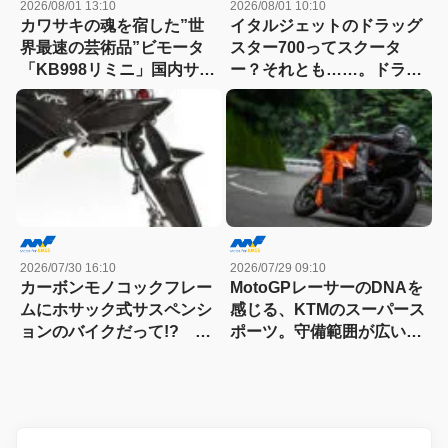
2026/08/01 13:10
2026/08/01 10:10
カワサキの魂を宿した”世
イタルジェットのドラッグ
界最速の芸術品”ビモータ
スター700ってスクータ
「KB998リミニ」国内サー
ー？それとも……。ドラッ
キット試乗記
グスター700ツイン・リミ
テッドエディション試乗記
2026/07/30 16:10
2026/07/29 09:10
カーボンモノコックフレー
MotoGPレーサーのDNAを
ムにホサック式サスペンシ
感じる、KTMのスーパース
ョンのバイクだって!? ヴ
ポーツ。守備範囲が広い史
ィンス・ドゥエチンクアン
上最高のパラレルツイン
タの常識を覆す車体設計
「KTM 990RC R 試乗記」