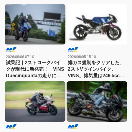
2026/08/06 07:10
2026/08/05 15:10
試乗記｜2ストロークバイ
排ガス規制をクリアした、
クが現代に新発売！ VINS
2ストVツインバイク、
Duecinquantaの走りに大
VINS。排気量は249.5cc、
感動
83HPを絞り出す。そのエ
ンジンの技術とは