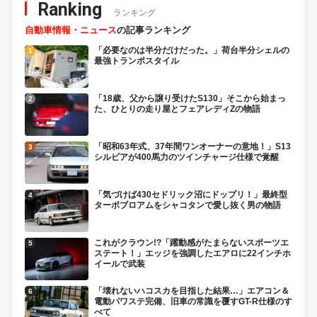
Ranking
ランキング
自動車情報・ニュース
の記事ランキング
「必要なのは半分だけだった。」荷台半分シェルの
最強トランポスタイル
「18歳、父から譲り受けたS130」そこから始まっ
た、ひとりの走り屋とフェアレディZの物語
「昭和63年式、37年間ワンオーナーの意地！」S13
シルビアが400馬力のツインチャージ仕様で覚醒
「気づけば430セドリック沼にドップリ！」最終型
ターボブロアムをシャコタンで愛し抜く男の物語
これがクラウン!?「躍動感がたまらないスポーツエ
ステート！」エッジを強調したエアロに22インチホ
イールで武装
「壊れないハコスカを目指した結果…」エアコン＆
電動パワステ完備、旧車の常識を覆すGT-R仕様のす
べて