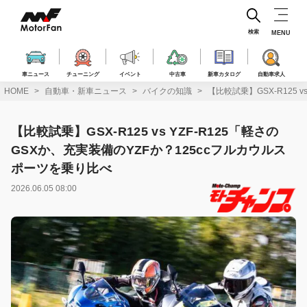
コ
ン
テ
検索
MENU
ン
ツ
へ
車ニュース
チューニング
イベント
中古車
新車カタログ
自動車求人
ス
HOME
自動車・新車ニュース
バイクの知識
【比較試乗】GSX-R125 
キ
ッ
プ
【比較試乗】GSX-R125 vs YZF-R125「軽さの
GSXか、充実装備のYZFか？125ccフルカウルス
ポーツを乗り比べ
2026.06.05 08:00