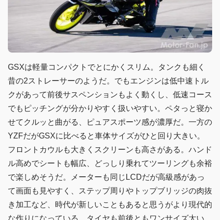
GSXは軽量コンパクトでとにかくスリム。タンクも細く
昔の2ストレーサーのようだ。でもエンジンは低中速トル
クがあって前後サスペンションもよく動くし、低速コース
でもピッチングが分かりやすく扱いやすい。ペタっと寝か
せてクルッと曲がる、ピュアスポーツ感が濃厚だ。一方の
YZFだがGSXに比べると車体サイズがひと回り大きい。
フロントカウルも大きくスクリーンも高さがある。ハンド
ル高めでシートも幅広、どっしり乗れてツーリングも余裕
で楽しめそうだ。メーターも同じLCDだが高級感があっ
て画面も見やすく、ステップ周りやトップブリッジの肉抜
き加工など、時代が新しいこともあると思うがより現代的
な作りになっている。タイヤも前後ともワンサイズ太い。