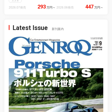
スズキ
293
447
2026.07発売
万円
～
2026.06発売
万円
～
Latest Issue
新刊案内