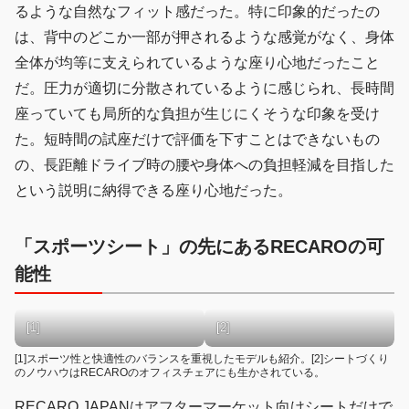
るような自然なフィット感だった。特に印象的だったの
は、背中のどこか一部が押されるような感覚がなく、身体
全体が均等に支えられているような座り心地だったこと
だ。圧力が適切に分散されているように感じられ、長時間
座っていても局所的な負担が生じにくそうな印象を受け
た。短時間の試座だけで評価を下すことはできないもの
の、長距離ドライブ時の腰や身体への負担軽減を目指した
という説明に納得できる座り心地だった。
「スポーツシート」の先にあるRECAROの可
能性
[1]
[2]
[1]スポーツ性と快適性のバランスを重視したモデルも紹介。[2]シートづくり
のノウハウはRECAROのオフィスチェアにも生かされている。
RECARO JAPANはアフターマーケット向けシートだけで