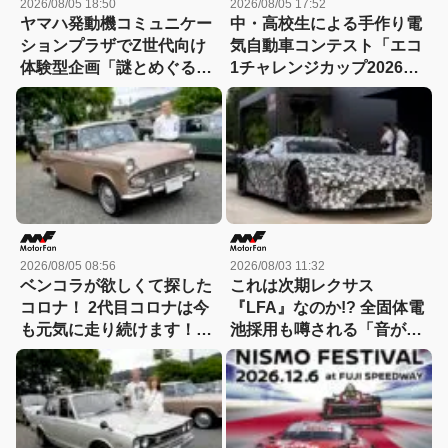
2026/08/05 18:50
2026/08/05 17:52
ヤマハ発動機コミュニケー
中・高校生による手作り電
ションプラザでZ世代向け
気自動車コンテスト「エコ
体験型企画「謎とめぐる記
1チャレンジカップ2026」
憶の旅」が実施中！
が8月22日に開催！
2026/08/05 08:56
2026/08/03 11:32
ベンコラが欲しくて探した
これは次期レクサス
コロナ！ 2代目コロナは今
『LFA』なのか!? 全固体電
も元気に走り続けます！
池採用も噂される「音がし
【花見の里で感謝の集いや
ない」謎の次世代スーパー
ります！】
カーの正体を探る! 【現地
写真付き】