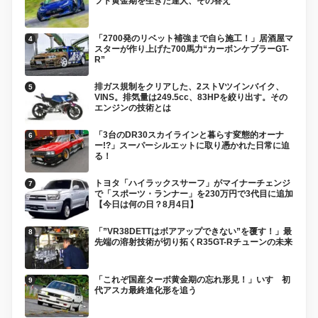
フト黄金期を生きた達人、その答え
「2700発のリベット補強まで自ら施工！」居酒屋マ
スターが作り上げた700馬力“カーボンケブラーGT-
R”
排ガス規制をクリアした、2ストVツインバイク、
VINS。排気量は249.5cc、83HPを絞り出す。その
エンジンの技術とは
「3台のDR30スカイラインと暮らす変態的オーナ
ー!?」スーパーシルエットに取り憑かれた日常に迫
る！
トヨタ「ハイラックスサーフ」がマイナーチェンジ
で「スポーツ・ランナー」を230万円で3代目に追加
【今日は何の日？8月4日】
「”VR38DETTはボアアップできない”を覆す！」最
先端の溶射技術が切り拓くR35GT-Rチューンの未来
「これぞ国産ターボ黄金期の忘れ形見！」いすゞ初
代アスカ最終進化形を追う