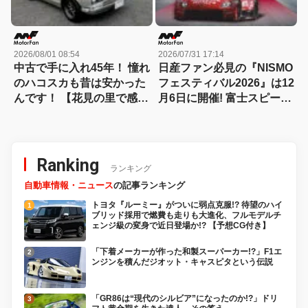
2026/08/01 08:54
2026/07/31 17:14
中古で手に入れ45年！ 憧れ
日産ファン必見の『NISMO
のハコスカも昔は安かった
フェスティバル2026』は12
んです！ 【花見の里で感謝
月6日に開催! 富士スピード
の集いやります！】
ウェイで歴代名車と最新マ
シンが競演、迫力の走行披
露へ
Ranking
ランキング
自動車情報・ニュース
の記事ランキング
トヨタ『ルーミー』がついに弱点克服!? 待望のハイ
ブリッド採用で燃費も走りも大進化、フルモデルチ
ェンジ級の変身で近日登場か!? 【予想CG付き】
「下着メーカーが作った和製スーパーカー!?」F1エ
ンジンを積んだジオット・キャスピタという伝説
「GR86は“現代のシルビア”になったのか!?」ドリ