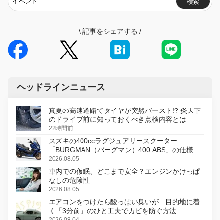
検索
\
記事をシェアする
/
ヘッドラインニュース
真夏の高速道路でタイヤが突然バースト!? 炎天下
のドライブ前に知っておくべき点検内容とは
22時間前
スズキの400ccラグジュアリースクーター
「BURGMAN（バーグマン）400 ABS」の仕様を
変更し、8月18日に発売
2026.08.05
車内での仮眠、どこまで安全？エンジンかけっぱ
なしの危険性
2026.08.05
エアコンをつけたら酸っぱい臭いが…目的地に着
く「3分前」のひと工夫でカビを防ぐ方法
2026.08.04