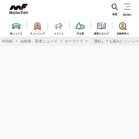
コ
ン
テ
検索
MENU
ン
ツ
へ
車ニュース
チューニング
イベント
中古車
新車カタログ
自動車求人
ス
HOME
自動車・新車ニュース
カーライフ
「運転しても疲れにくいシー
キ
ッ
プ