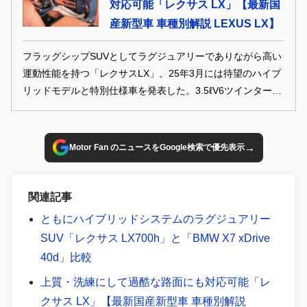
対応可能「レクサス LX」【最新国
産新型車 車種別解説 LEXUS LX】
フラッグシップSUVとしてラグジュアリーでありながら高い
運動性能を持つ「レクサスLX」。25年3月には待望のハイブ
リッドモデルと特別仕様車を発表した。3.5ℓV6ツインターボ
ハイブリッドモデルは静かで滑らか、かつパワフルな走行性
能を見せ、待ちかねたハイブリッドの満足感を満たしてくれ
る。その力に合わせ様々な改良を行い、走行性、安定性も大
→
Motor Fan のニュースをGoogle検索で優先表示
幅アップ。同時発表の特別仕様車とともにフラッグシップと
しての存在感は格別だ。 REPORT:岡本幸一郎（本文）／遠
藤正賢（写真解説） PHOTO:平野 陽 MODEL:渡川もも
関連記事
ともにハイブリッドシステムのラグジュアリー
SUV「レクサス LX700h」と「BMW X7 xDrive
40d」比較
上質・洗練にして過酷な路面にも対応可能「レ
クサス LX」【最新国産新型車 車種別解説