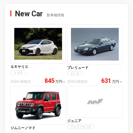
New Car
新車種情報
ＧＲヤリス
プレリュード
トヨタ
ホンダ
845
631
2026.08発売
万円
～
2026.08発売
万円
～
ジュニア
アルファロメオ
ジムニーノマド