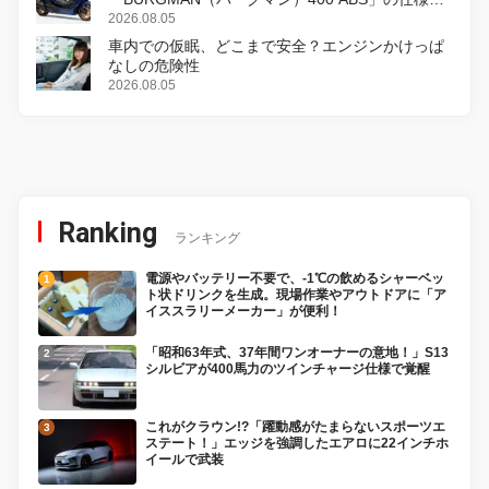
変更し、8月18日に発売
2026.08.05
車内での仮眠、どこまで安全？エンジンかけっぱ
なしの危険性
2026.08.05
Ranking
ランキング
電源やバッテリー不要で、-1℃の飲めるシャーベッ
ト状ドリンクを生成。現場作業やアウトドアに「ア
イススラリーメーカー」が便利！
「昭和63年式、37年間ワンオーナーの意地！」S13
シルビアが400馬力のツインチャージ仕様で覚醒
これがクラウン!?「躍動感がたまらないスポーツエ
ステート！」エッジを強調したエアロに22インチホ
イールで武装