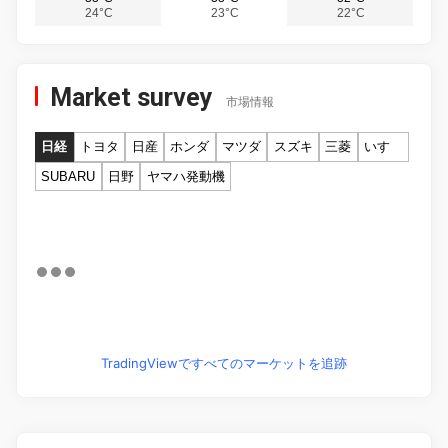
24°C
23°C
22°C
Market survey
市場情報
日経
トヨタ
日産
ホンダ
マツダ
スズキ
三菱
いすゞ
SUBARU
日野
ヤマハ発動機
TradingViewですべてのマーケットを追跡