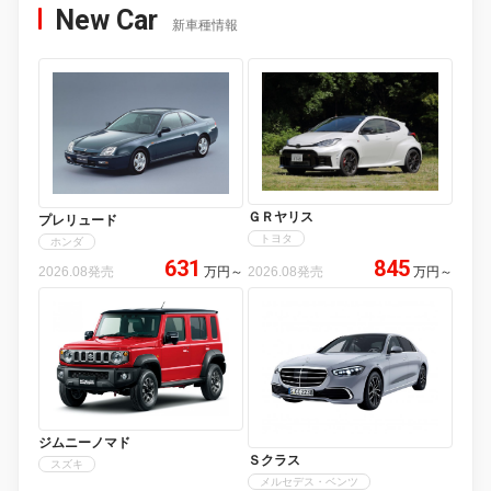
New Car
新車種情報
ＧＲヤリス
プレリュード
トヨタ
ホンダ
631
845
2026.08発売
万円
～
2026.08発売
万円
～
ジムニーノマド
Ｓクラス
スズキ
メルセデス・ベンツ