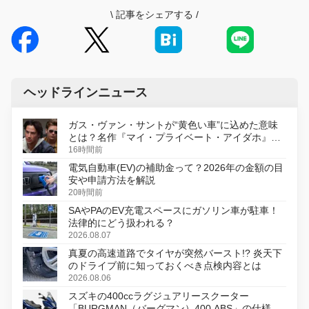
\
記事をシェアする
/
ヘッドラインニュース
ガス・ヴァン・サントが“黄色い車”に込めた意味
とは？名作『マイ・プライベート・アイダホ』が
初のデジタルリマスター版で復活
16時間前
電気自動車(EV)の補助金って？2026年の金額の目
安や申請方法を解説
20時間前
SAやPAのEV充電スペースにガソリン車が駐車！
法律的にどう扱われる？
2026.08.07
真夏の高速道路でタイヤが突然バースト!? 炎天下
のドライブ前に知っておくべき点検内容とは
2026.08.06
スズキの400ccラグジュアリースクーター
「BURGMAN（バーグマン）400 ABS」の仕様を