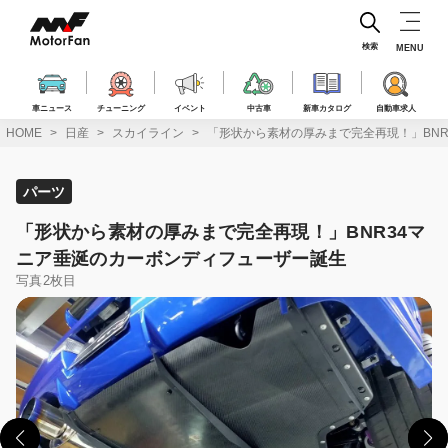
コ
ン
テ
検索
MENU
ン
ツ
へ
車ニュース
チューニング
イベント
中古車
新車カタログ
自動車求人
ス
HOME
日産
スカイライン
「形状から素材の厚みまで完全再現！」BN
キ
ッ
プ
パーツ
「形状から素材の厚みまで完全再現！」BNR34マ
ニア垂涎のカーボンディフューザー誕生
写真2枚目