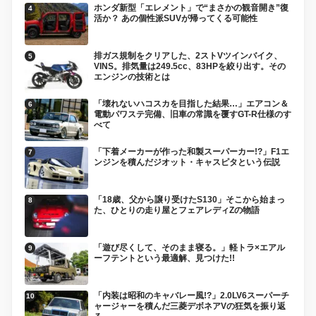
ホンダ新型「エレメント」で“まさかの観音開き”復
活か？ あの個性派SUVが帰ってくる可能性
排ガス規制をクリアした、2ストVツインバイク、
VINS。排気量は249.5cc、83HPを絞り出す。その
エンジンの技術とは
「壊れないハコスカを目指した結果…」エアコン＆
電動パワステ完備、旧車の常識を覆すGT-R仕様のす
べて
「下着メーカーが作った和製スーパーカー!?」F1エ
ンジンを積んだジオット・キャスピタという伝説
「18歳、父から譲り受けたS130」そこから始まっ
た、ひとりの走り屋とフェアレディZの物語
「遊び尽くして、そのまま寝る。」軽トラ×エアル
ーフテントという最適解、見つけた!!
「内装は昭和のキャバレー風!?」2.0LV6スーパーチ
ャージャーを積んだ三菱デボネアVの狂気を振り返