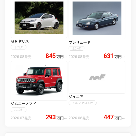
ＧＲヤリス
プレリュード
トヨタ
ホンダ
845
631
2026.08発売
万円
～
2026.08発売
万円
～
ジュニア
アルファロメオ
ジムニーノマド
スズキ
293
447
2026.07発売
万円
～
2026.06発売
万円
～