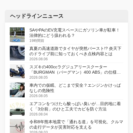
ヘッドラインニュース
SAやPAのEV充電スペースにガソリン車が駐車！
法律的にどう扱われる？
19時間前
真夏の高速道路でタイヤが突然バースト!? 炎天下
のドライブ前に知っておくべき点検内容とは
2026.08.06
スズキの400ccラグジュアリースクーター
「BURGMAN（バーグマン）400 ABS」の仕様を
変更し、8月18日に発売
2026.08.05
車内での仮眠、どこまで安全？エンジンかけっぱ
なしの危険性
2026.08.05
エアコンをつけたら酸っぱい臭いが…目的地に着
く「3分前」のひと工夫でカビを防ぐ方法
2026.08.04
令和8年熊本地震で「通れる道」を可視化、クルマ
の走行データが災害対応を支える
2026.08.03