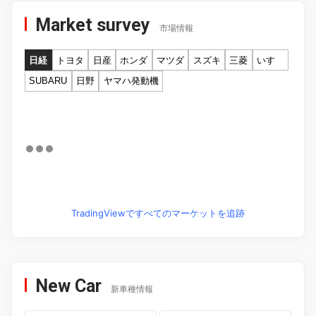
Market survey
市場情報
日経
トヨタ
日産
ホンダ
マツダ
スズキ
三菱
いすゞ
SUBARU
日野
ヤマハ発動機
TradingViewですべてのマーケットを追跡
New Car
新車種情報