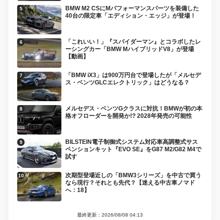
BMW M2 CSにMパフォーマンスパーツを装備した
40台の限定車「エディション・エッジ」が登場！
「これいい！」『スパイダーマン』とコラボしたレ
ーシングカー「BMW MハイブリッドV8」が登場
【動画】
「BMW iX3」は900万円台で登場したが「メルセデ
ス・ベンツGLCエレクトリック」はどうなる？
メルセデス・ベンツGクラスに対抗！BMWが初の本
格オフローダーを開発か!? 2028年発売の可能性
BILSTEIN電子制御式システム対応車高調整式サス
ペンションキット『EVO SE』をG87 M2/G82 M4で
試す
次期型登場近しの「BMW3シリーズ」を中古で買う
なら現行？それとも先代？【迷える中古車ノマド
へ：18】
最終更新：2026/08/08 04:13