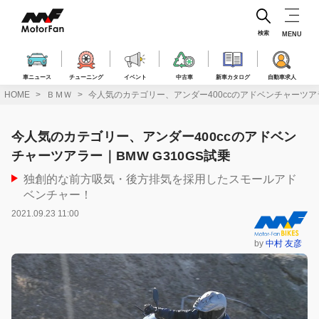
コ
ン
テ
検索
MENU
ン
ツ
へ
車ニュース
チューニング
イベント
中古車
新車カタログ
自動車求人
ス
HOME
ＢＭＷ
今人気のカテゴリー、アンダー400ccのアドベンチャーツアラ
キ
ッ
プ
今人気のカテゴリー、アンダー400ccのアドベン
チャーツアラー｜BMW G310GS試乗
独創的な前方吸気・後方排気を採用したスモールアド
ベンチャー！
2021.09.23 11:00
by
中村 友彦