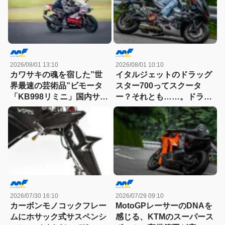
2026/08/01 13:10
2026/08/01 10:10
カワサキの魂を宿した”世
イタルジェットのドラッグ
界最速の芸術品”ビモータ
スター700ってスクータ
「KB998リミニ」国内サー
ー？それとも……。ドラッ
キット試乗記
グスター700ツイン・リミ
テッドエディション試乗記
2026/07/30 16:10
2026/07/29 09:10
カーボンモノコックフレー
MotoGPレーサーのDNAを
ムにホサック式サスペンシ
感じる、KTMのスーパース