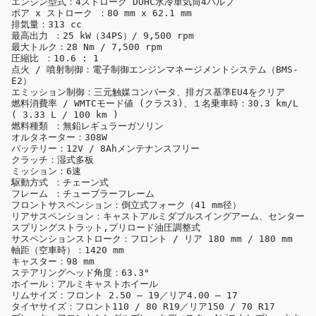
エンジン型式：4ストローク DOHC水冷単気筒4バルブ

ボア x ストローク ：80 mm x 62.1 mm

排気量：313 cc

最高出力 ：25 kW（34PS）/ 9,500 rpm

最大トルク：28 Nm / 7,500 rpm

圧縮比 ：10.6 : 1

点火 / 噴射制御：電子制御エンジンマネージメントシステム（BMS-
E2）

エミッション制御：三元触媒コンバータ、排ガス基準EU4をクリア

燃料消費率 / WMTCモード値 (クラス3)、１名乗車時：30.3 km/L 
( 3.33 L / 100 km )

燃料種類 ：無鉛レギュラーガソリン

オルタネーター：308W

バッテリー：12V / 8Ahメンテナンスフリー

クラッチ：湿式多板

ミッション：6速

駆動方式 ：チェーン式

フレーム ：チューブラーフレーム

フロントサスペンション：倒立式フォーク（41 mm径）

リアサスペンション：キャストアルミダブルスイングアーム、センター
スプリングストラット,プリロード油圧調整式

サスペンションストローク：フロント / リア 180 mm / 180 mm

軸距（空車時）：1420 mm

キャスター：98 mm

ステアリングヘッド角度：63.3°

ホイール：アルミキャストホイール

リムサイズ：フロント 2.50 – 19／リア4.00 – 17

タイヤサイズ：フロント110 / 80 R19／リア150 / 70 R17
