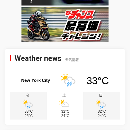
Weather news
天気情報
33°C
New York City
金
土
日
33°C
32°C
32°C
25°C
24°C
24°C