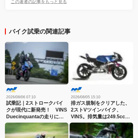
この著者の記事をもっと見る
バイク試乗の関連記事
2026/08/06 07:10
2026/08/05 15:10
試乗記｜2ストロークバイ
排ガス規制をクリアした、
クが現代に新発売！ VINS
2ストVツインバイク、
Duecinquantaの走りに大
VINS。排気量は249.5cc、
感動
83HPを絞り出す。そのエ
ンジンの技術とは