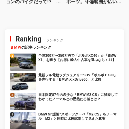
ョンのバイクだって!? ヴ
ポーツ。守備範囲が広い史
ィンス・ドゥエチンクアン
上最高のパラレルツイン
タの常識を覆す車体設計
「KTM 990RC R 試乗記」
Ranking
ランキング
ＢＭＷ
の記事ランキング
予算300万〜350万円で「ボルボXC40」か「BMW
X1」を狙う【お得に輸入中古車を選ぶなら：11】
最新フル電動ラグジュアリーSUV「ボルボ EX90」
を先行する「BMW iX xDrive60」と比較
日本限定87台の希少な「BMW M2 CS」に試乗して
わかったノーマルとの歴然たる差とは？
BMW M“謹製”スポーツクーペ「M2 CS」をノーマ
ル「M2」と同時に比較試乗して見えた真実