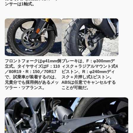
ンサーは1軸式。
フロントフォークはφ41mm倒
ブレーキは、F：φ300mmデ
立式。タイヤサイズはF：110
ィスク＋ラジアルマウント式4
／80R19・R：150／70R17
ピストン、R：φ240mmディ
で、試乗車が装着するのは、
スク＋片押し式1ピストン。
兄貴分でも採用例があるメッ
ABSは任意でキャンセルする
ツラー・ツアランス。
ことが可能だ。