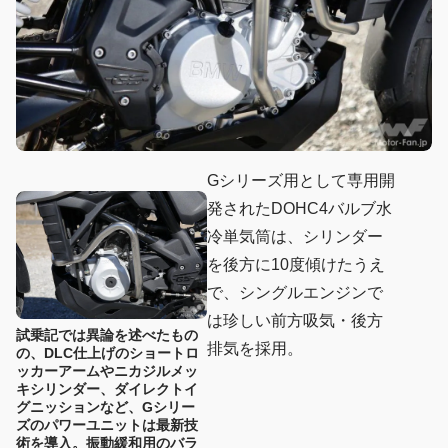
Gシリーズ用として専用開
発されたDOHC4バルブ水
冷単気筒は、シリンダー
を後方に10度傾けたうえ
で、シングルエンジンで
は珍しい前方吸気・後方
試乗記では異論を述べたもの
排気を採用。
の、DLC仕上げのショートロ
ッカーアームやニカジルメッ
キシリンダー、ダイレクトイ
グニッションなど、Gシリー
ズのパワーユニットは最新技
術を導入。振動緩和用のバラ