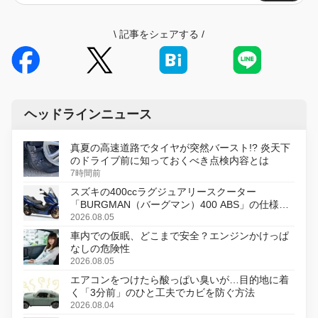
\
記事をシェアする
/
ヘッドラインニュース
真夏の高速道路でタイヤが突然バースト!? 炎天下
のドライブ前に知っておくべき点検内容とは
7時間前
スズキの400ccラグジュアリースクーター
「BURGMAN（バーグマン）400 ABS」の仕様を
変更し、8月18日に発売
2026.08.05
車内での仮眠、どこまで安全？エンジンかけっぱ
なしの危険性
2026.08.05
エアコンをつけたら酸っぱい臭いが…目的地に着
く「3分前」のひと工夫でカビを防ぐ方法
2026.08.04