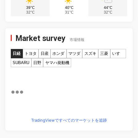
39°C
40°C
44°C
32°C
31°C
32°C
Market survey
市場情報
日経
トヨタ
日産
ホンダ
マツダ
スズキ
三菱
いすゞ
SUBARU
日野
ヤマハ発動機
TradingViewですべてのマーケットを追跡