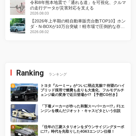
令和8年熊本地震で「通れる道」を可視化、クルマ
の走行データが災害対応を支える
2026.08.03
【2026年上半期の軽自動車販売台数TOP10】ホン
ダ・N-BOXが10万台突破！軽市場で圧倒的な存在
感
2026.08.02
Ranking
ランキング
トヨタ『ルーミー』がついに弱点克服!? 待望のハイ
ブリッド採用で燃費も走りも大進化、フルモデルチ
ェンジ級の変身で近日登場か!? 【予想CG付き】
「下着メーカーが作った和製スーパーカー!?」F1エ
ンジンを積んだジオット・キャスピタという伝説
「往年の三菱スタリオンをダウンサイジングターボ
に!?」時代を先取りした4G63エンジン仕様！