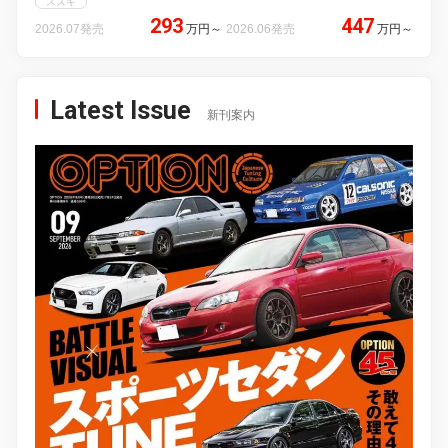
スズキ
293
447
2026.07発売
万円
～
2026.06発売
万円
～
Latest Issue
新刊案内