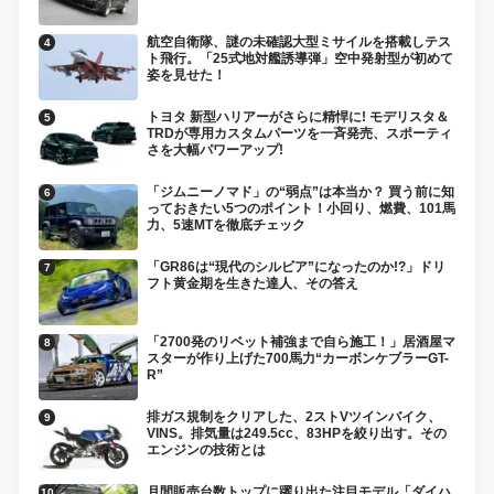
航空自衛隊、謎の未確認大型ミサイルを搭載しテス
ト飛行。「25式地対艦誘導弾」空中発射型が初めて
姿を見せた！
トヨタ 新型ハリアーがさらに精悍に! モデリスタ＆
TRDが専用カスタムパーツを一斉発売、スポーティ
さを大幅パワーアップ!
「ジムニーノマド」の“弱点”は本当か？ 買う前に知
っておきたい5つのポイント！小回り、燃費、101馬
力、5速MTを徹底チェック
「GR86は“現代のシルビア”になったのか!?」ドリ
フト黄金期を生きた達人、その答え
「2700発のリベット補強まで自ら施工！」居酒屋マ
スターが作り上げた700馬力“カーボンケブラーGT-
R”
排ガス規制をクリアした、2ストVツインバイク、
VINS。排気量は249.5cc、83HPを絞り出す。その
エンジンの技術とは
月間販売台数トップに躍り出た注目モデル「ダイハ