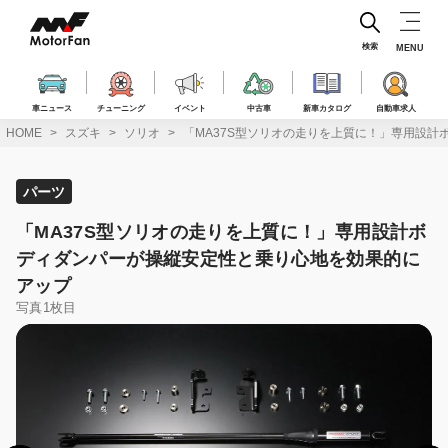
コ
ン
テ
検索
MENU
ン
ツ
へ
車ニュース
チューニング
イベント
中古車
新車カタログ
自動車求人
ス
HOME
スズキ
ソリオ
「MA37S型ソリオの走りを上質に！」専用設
キ
ッ
プ
パーツ
「MA37S型ソリオの走りを上質に！」専用設計ボ
ディダンパーが操縦安定性と乗り心地を効果的に
アップ
写真1枚目