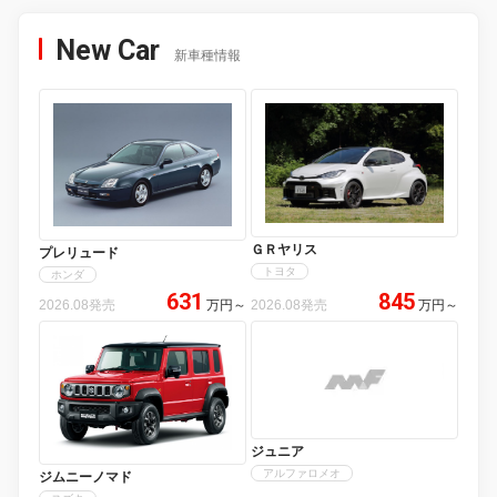
New Car
新車種情報
ＧＲヤリス
プレリュード
トヨタ
ホンダ
631
845
2026.08発売
万円
～
2026.08発売
万円
～
ジュニア
アルファロメオ
ジムニーノマド