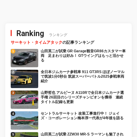
Ranking
ランキング
サーキット・タイムアタック
の記事ランキング
山田英二が試乗 GR Garage観音GR86カスタマー車
両 足まわりは好み！ GTウイングはもっと活かせ
る
全日本ジムカーナ参戦車 911 GT3RS ほぼノーマル
で筑波1分0秒台 筑波スーパーバトル2025参戦車両
紹介
山野哲也 アルピーヌ A110Rで全日本ジムカーナ選
手権 26回目のシリーズチャンピオンを獲得 連続
タイトル記録も更新
セントラルサーキット 改装工事進行中！ ジェイ
ズ・コーポレーション梅本淳一代表が4年後を語る
山田英二が試乗 ZZW30 MR-S ラーマンも魅了され