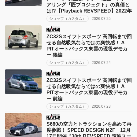
アリング『匠プロジェクト』の真価と
は!?【Playback REVSPEED】2022年
ショップ（カスタム）
2026.07.25
ZC32Sスイフトスポーツ 高回転まで回
せる自然吸気ならではの爽快感！ A
PITオートバックス東雲の現役デモカ
ー 後編
ショップ（カスタム）
2026.07.24
ZC32Sスイフトスポーツ 高回転まで回
せる自然吸気ならではの爽快感！ A
PITオートバックス東雲の現役デモカ
ー 前編
ショップ（カスタム）
2026.07.23
S660の空力とトラクションを高めて再
度参戦！ SPEED DESIGN N2F 12月
17日開催『38th REVSPEED 筑波スー