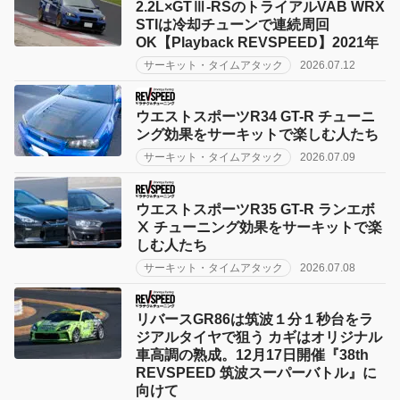
2.2L×GTⅢ-RSのトライアルVAB WRX
STIは冷却チューンで連続周回
OK【Playback REVSPEED】2021年
サーキット・タイムアタック
2026.07.12
ウエストスポーツR34 GT-R チューニ
ング効果をサーキットで楽しむ人たち
サーキット・タイムアタック
2026.07.09
ウエストスポーツR35 GT-R ランエボ
Ⅹ チューニング効果をサーキットで楽
しむ人たち
サーキット・タイムアタック
2026.07.08
リバースGR86は筑波１分１秒台をラ
ジアルタイヤで狙う カギはオリジナル
車高調の熟成。12月17日開催『38th
REVSPEED 筑波スーパーバトル』に
向けて