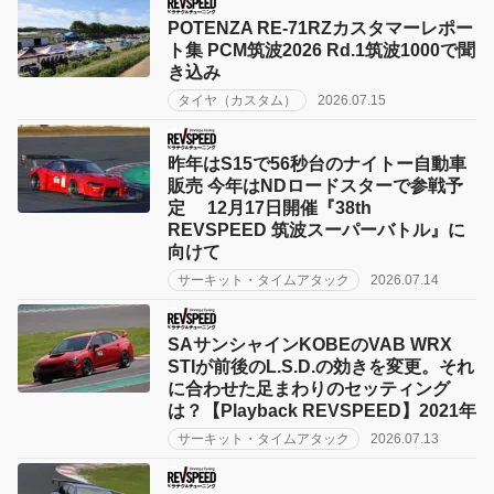
POTENZA RE-71RZカスタマーレポー
ト集 PCM筑波2026 Rd.1筑波1000で聞
き込み
タイヤ（カスタム）
2026.07.15
昨年はS15で56秒台のナイトー自動車
販売 今年はNDロードスターで参戦予
定 12月17日開催『38th
REVSPEED 筑波スーパーバトル』に
向けて
サーキット・タイムアタック
2026.07.14
SAサンシャインKOBEのVAB WRX
STIが前後のL.S.D.の効きを変更。それ
に合わせた足まわりのセッティング
は？【Playback REVSPEED】2021年
サーキット・タイムアタック
2026.07.13