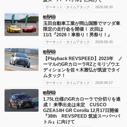
サーキット・タイムアタック
2026.06.30
玉田自動車工業が岡山国際でマツダ車
限定の走行会を開催！ 次回は
11/1『2026！車祭り！男祭り！』
サーキット・タイムアタック
2026.06.30
【Playback REVSPEED】2023年 ノ
ーマルのGRカローラRZとモリゾウエ
ディションを佐々木雅弘が筑波でタイ
ムタック！
サーキット・タイムアタック
2026.06.27
1.75L仕様のGRカローラで分切りを達
成！ 来季出走は未定 CUSCO
GZEA14H GR Corolla 12月17日開催
『38th REVSPEED 筑波スーパーバ
トル』に向けて