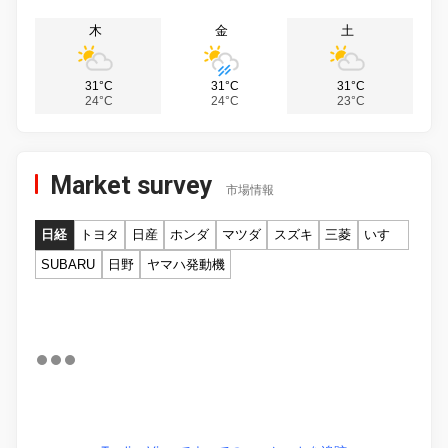
木
金
土
31°C
31°C
31°C
24°C
24°C
23°C
Market survey
市場情報
日経
トヨタ
日産
ホンダ
マツダ
スズキ
三菱
いすゞ
SUBARU
日野
ヤマハ発動機