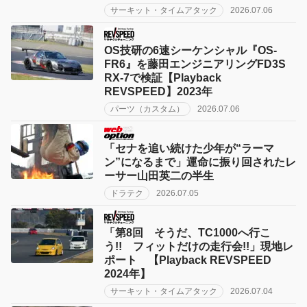
サーキット・タイムアタック
2026.07.06
OS技研の6速シーケンシャル『OS-
FR6』を藤田エンジニアリングFD3S
RX-7で検証【Playback
REVSPEED】2023年
パーツ（カスタム）
2026.07.06
「セナを追い続けた少年が“ラーマ
ン”になるまで」運命に振り回されたレ
ーサー山田英二の半生
ドラテク
2026.07.05
「第8回 そうだ、TC1000へ行こ
う!! フィットだけの走行会!!」現地レ
ポート 【Playback REVSPEED
2024年】
サーキット・タイムアタック
2026.07.04