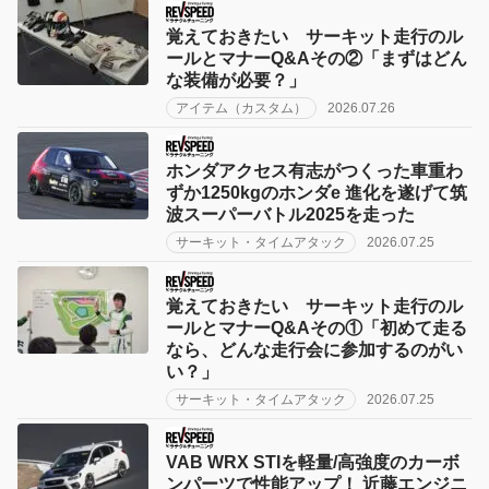
覚えておきたい サーキット走行のル
ールとマナーQ&Aその②「まずはどん
な装備が必要？」
アイテム（カスタム）
2026.07.26
ホンダアクセス有志がつくった車重わ
ずか1250kgのホンダe 進化を遂げて筑
波スーパーバトル2025を走った
サーキット・タイムアタック
2026.07.25
覚えておきたい サーキット走行のル
ールとマナーQ&Aその①「初めて走る
なら、どんな走行会に参加するのがい
い？」
サーキット・タイムアタック
2026.07.25
VAB WRX STIを軽量/高強度のカーボ
ンパーツで性能アップ！ 近藤エンジニ