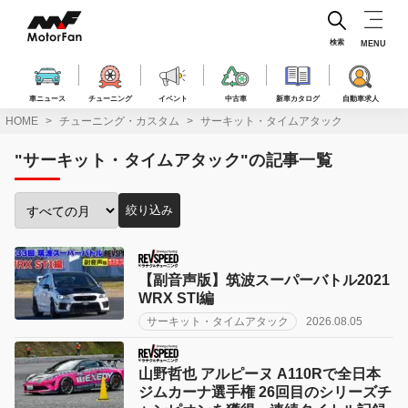
コ
ン
テ
検索
MENU
ン
ツ
へ
車ニュース
チューニング
イベント
中古車
新車カタログ
自動車求人
ス
HOME
チューニング・カスタム
サーキット・タイムアタック
キ
ッ
"サーキット・タイムアタック"の記事一覧
プ
絞り込み
投
稿
月
で
【副音声版】筑波スーパーバトル2021
絞
WRX STI編
り
サーキット・タイムアタック
2026.08.05
込
み:
山野哲也 アルピーヌ A110Rで全日本
ジムカーナ選手権 26回目のシリーズチ