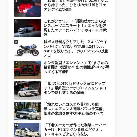
「18歳、父から譲り受けたS130」そこ
から始まった、ひとりの走り屋とフェ
アレディZの物語
これがクラウン!?「躍動感がたまらな
いスポーツエステート！」エッジを強
調したエアロに22インチホイールで武
装
排ガス規制をクリアした、2ストVツイ
ンバイク、VINS。排気量は249.5cc、
83HPを絞り出す。そのエンジンの技術
とは
ホンダ新型「エレメント」で“まさかの
観音開き”復活か？ あの個性派SUVが帰
ってくる可能性
「気づけば430セドリック沼にドップ
リ！」最終型ターボブロアムをシャコ
タンで愛し抜く男の物語
「壊れないハコスカを目指した結
果…」エアコン＆電動パワステ完備、
旧車の常識を覆すGT-R仕様のすべて
「下着メーカーが作った和製スーパー
カー!?」F1エンジンを積んだジオッ
ト・キャスピタという伝説