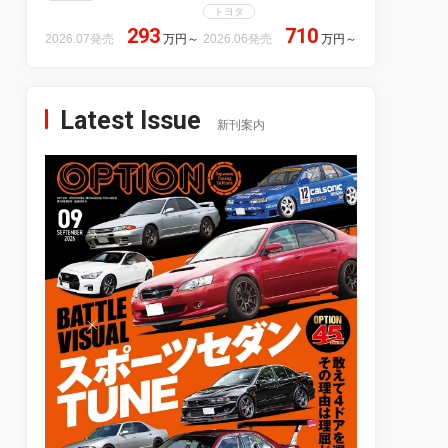
トヨタ
293
710
2026.07発売
万円
～
2026.06発売
万円
～
Latest Issue
新刊案内