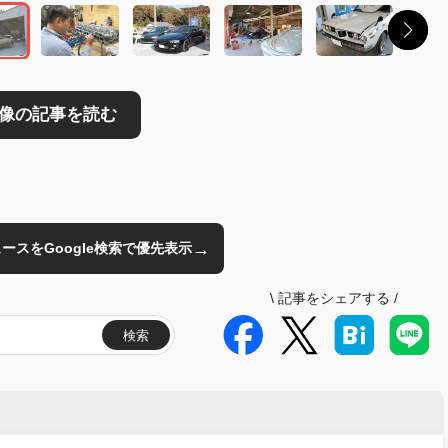
→
のニュースをGoogle検索で優先表示
\
記事をシェアする
/
検索