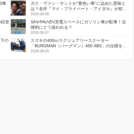
3車
ガス・ヴァン・サントが“黄色い車”に込めた意味と
は？名作『マイ・プライベート・アイダホ』が初の
デジタルリマスター版で復活
2026.08.08
の目安
SAやPAのEV充電スペースにガソリン車が駐車！法
律的にどう扱われる？
2026.08.07
天下の
スズキの400ccラグジュアリースクーター
「BURGMAN（バーグマン）400 ABS」の仕様を変
更し、8月18日に発売
2026.08.05