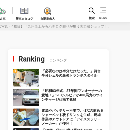
検索
MENU
古車
新車カタログ
自動車求人
【写真・4枚目】「九州全土からハチロク乗りが集う実力派ショップ！」ボディワークス下
Ranking
ランキング
「必要なのは半分だけだった。」荷台
半分シェルの最強トランポスタイル
「昭和63年式、37年間ワンオーナーの
意地！」S13シルビアが400馬力のツイ
ンチャージ仕様で覚醒
電源やバッテリー不要で、-1℃の飲める
シャーベット状ドリンクを生成。現場
作業やアウトドアに「アイススラリー
メーカー」が便利！