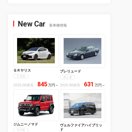
New Car
新車種情報
ＧＲヤリス
プレリュード
トヨタ
ホンダ
845
631
2026.08発売
万円
～
2026.08発売
万円
～
ジムニーノマド
ヴェルファイアハイブリッ
ド
スズキ