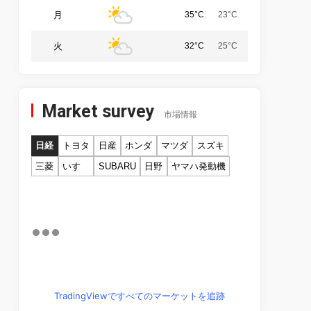
月
35°C
23°C
火
32°C
25°C
Market survey
市場情報
日経
トヨタ
日産
ホンダ
マツダ
スズキ
三菱
いすゞ
SUBARU
日野
ヤマハ発動機
TradingViewですべてのマーケットを追跡