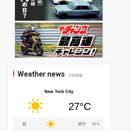
Weather news
天気情報
New York City
27°C
日
33°C
24°C