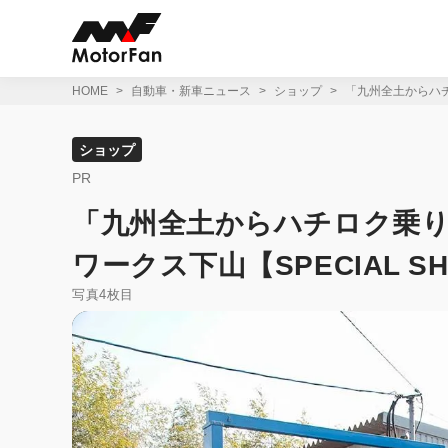
コ
ン
テ
ン
ツ
HOME
自動車・新車ニュース
ショップ
「九州全土からハチ
へ
ス
キ
ショップ
ッ
PR
プ
「九州全土からハチロク乗
ワークス下山【SPECIAL S
写真4枚目