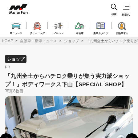
コ
ン
テ
検索
MENU
ン
ツ
へ
車ニュース
チューニング
イベント
中古車
新車カタログ
自動車求人
ス
HOME
自動車・新車ニュース
ショップ
「九州全土からハチロク乗りが集
キ
ッ
プ
ショップ
PR
「九州全土からハチロク乗りが集う実力派ショッ
プ！」ボディワークス下山【SPECIAL SHOP】
写真8枚目