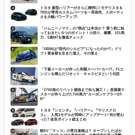
トヨタ 新型ハリアーがさらに精悍に! モデリスタ＆
TRDが専用カスタムパーツを一斉発売、スポーティ
さを大幅パワーアップ!
「ジムニーノマド」の“弱点”は本当か？ 買う前に知
っておきたい5つのポイント！小回り、燃費、101馬
力、5速MTを徹底チェック
「GR86は“現代のシルビア”になったのか!?」ドリ
フト黄金期を生きた達人、その答え
「下着メーカーが作った和製スーパーカー!?」F1エ
ンジンを積んだジオット・キャスピタという伝説
「2700発のリベット補強まで自ら施工！」居酒屋マ
スターが作り上げた700馬力“カーボンケブラーGT-
R”
トヨタ『シエンタ』『ハリアー』『ヤリスクロ
ス』、人気3モデルが同時にアップデート! 何が変わ
った? 改良ポイント総まとめ
軽EV「ラッコ」の受注速報は？ オープンしたばか