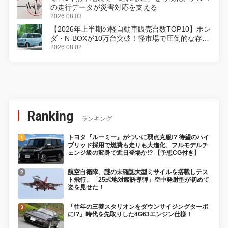
の走行データが災害対応を支える
2026.08.03
【2026年上半期の軽自動車販売台数TOP10】ホン
ダ・N-BOXが10万台突破！軽市場で圧倒的な存在
感
2026.08.02
Ranking
ランキング
トヨタ『ルーミー』がついに弱点克服!? 待望のハイ
ブリッド採用で燃費も走りも大進化、フルモデルチ
ェンジ級の変身で近日登場か!? 【予想CG付き】
航空自衛隊、謎の未確認大型ミサイルを搭載しテス
ト飛行。「25式地対艦誘導弾」空中発射型が初めて
姿を見せた！
「往年の三菱スタリオンをダウンサイジングターボ
に!?」時代を先取りした4G63エンジン仕様！