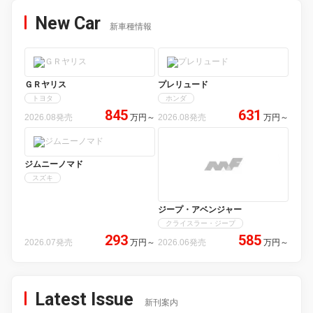
New Car
新車種情報
ＧＲヤリス
プレリュード
トヨタ
ホンダ
845
631
2026.08発売
万円
～
2026.08発売
万円
～
ジムニーノマド
スズキ
ジープ・アベンジャー
クライスラー・ジープ
293
585
2026.07発売
万円
～
2026.06発売
万円
～
Latest Issue
新刊案内