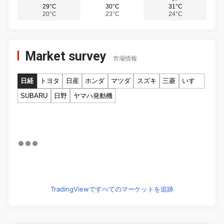
29°C
30°C
31°C
20°C
23°C
24°C
Market survey
市場情報
日経
トヨタ
日産
ホンダ
マツダ
スズキ
三菱
いすゞ
SUBARU
日野
ヤマハ発動機
TradingViewですべてのマーケットを追跡