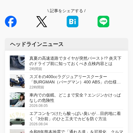
\
記事をシェアする
/
ヘッドラインニュース
真夏の高速道路でタイヤが突然バースト!? 炎天下
のドライブ前に知っておくべき点検内容とは
2時間前
スズキの400ccラグジュアリースクーター
「BURGMAN（バーグマン）400 ABS」の仕様を
変更し、8月18日に発売
22時間前
車内での仮眠、どこまで安全？エンジンかけっぱ
なしの危険性
2026.08.05
エアコンをつけたら酸っぱい臭いが…目的地に着
く「3分前」のひと工夫でカビを防ぐ方法
2026.08.04
令和8年熊本地震で「通れる道」を可視化、クルマ