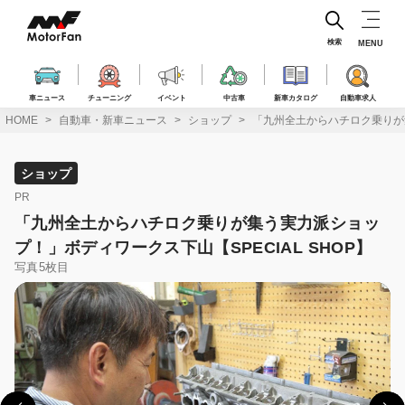
コ
ン
テ
検索
MENU
ン
ツ
へ
車ニュース
チューニング
イベント
中古車
新車カタログ
自動車求人
ス
HOME
自動車・新車ニュース
ショップ
「九州全土からハチロク乗りが集
キ
ッ
プ
ショップ
PR
「九州全土からハチロク乗りが集う実力派ショッ
プ！」ボディワークス下山【SPECIAL SHOP】
写真5枚目