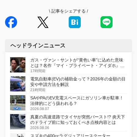
\
記事をシェアする
/
ヘッドラインニュース
ガス・ヴァン・サントが“黄色い車”に込めた意味
とは？名作『マイ・プライベート・アイダホ』が
初のデジタルリマスター版で復活
17時間前
電気自動車(EV)の補助金って？2026年の金額の目
安や申請方法を解説
21時間前
SAやPAのEV充電スペースにガソリン車が駐車！
法律的にどう扱われる？
2026.08.07
真夏の高速道路でタイヤが突然バースト!? 炎天下
のドライブ前に知っておくべき点検内容とは
2026.08.06
スズキの400ccラグジュアリースクーター