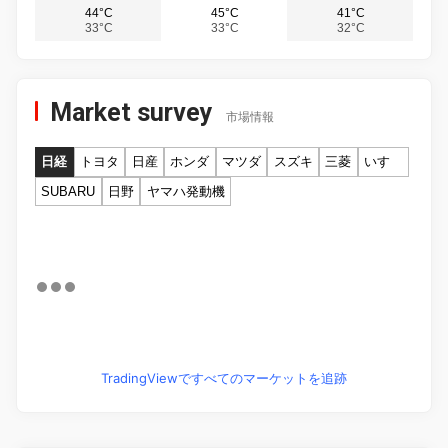
44°C
45°C
41°C
33°C
33°C
32°C
Market survey
市場情報
日経
トヨタ
日産
ホンダ
マツダ
スズキ
三菱
いすゞ
SUBARU
日野
ヤマハ発動機
TradingViewですべてのマーケットを追跡