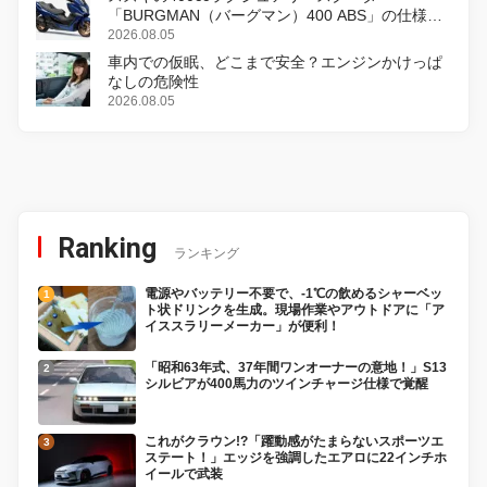
「BURGMAN（バーグマン）400 ABS」の仕様を
変更し、8月18日に発売
2026.08.05
車内での仮眠、どこまで安全？エンジンかけっぱ
なしの危険性
2026.08.05
Ranking
ランキング
電源やバッテリー不要で、-1℃の飲めるシャーベッ
ト状ドリンクを生成。現場作業やアウトドアに「ア
イススラリーメーカー」が便利！
「昭和63年式、37年間ワンオーナーの意地！」S13
シルビアが400馬力のツインチャージ仕様で覚醒
これがクラウン!?「躍動感がたまらないスポーツエ
ステート！」エッジを強調したエアロに22インチホ
イールで武装