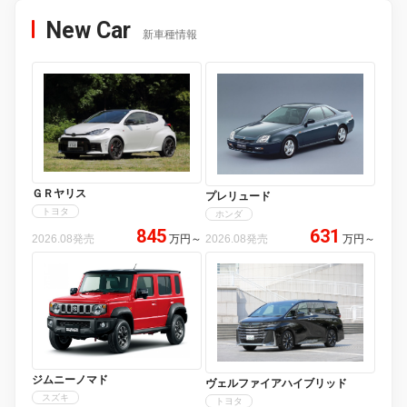
New Car
新車種情報
ＧＲヤリス
プレリュード
トヨタ
ホンダ
845
631
2026.08発売
万円
～
2026.08発売
万円
～
ジムニーノマド
ヴェルファイアハイブリッド
スズキ
トヨタ