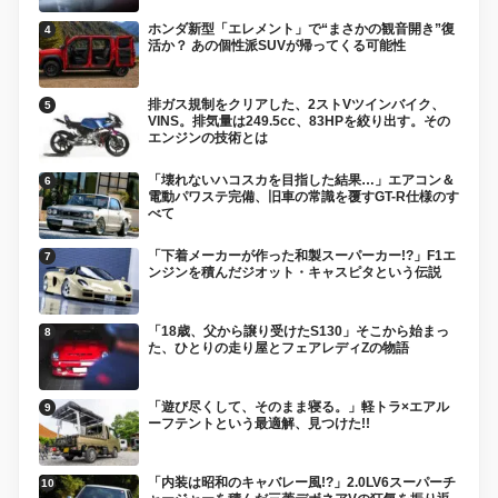
ホンダ新型「エレメント」で“まさかの観音開き”復
活か？ あの個性派SUVが帰ってくる可能性
排ガス規制をクリアした、2ストVツインバイク、
VINS。排気量は249.5cc、83HPを絞り出す。その
エンジンの技術とは
「壊れないハコスカを目指した結果…」エアコン＆
電動パワステ完備、旧車の常識を覆すGT-R仕様のす
べて
「下着メーカーが作った和製スーパーカー!?」F1エ
ンジンを積んだジオット・キャスピタという伝説
「18歳、父から譲り受けたS130」そこから始まっ
た、ひとりの走り屋とフェアレディZの物語
「遊び尽くして、そのまま寝る。」軽トラ×エアル
ーフテントという最適解、見つけた!!
「内装は昭和のキャバレー風!?」2.0LV6スーパーチ