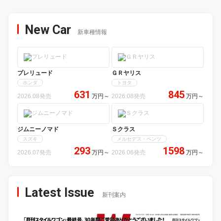
New Car
新車種情報
プレリュード
ＧＲヤリス
ホンダ
トヨタ
631
845
2026.08発売
万円
～
2026.08発売
万円
～
ジムニーノマド
Ｓクラス
スズキ
メルセデス・ベンツ
293
1598
2026.07発売
万円
～
2026.06発売
万円
～
Latest Issue
新刊案内