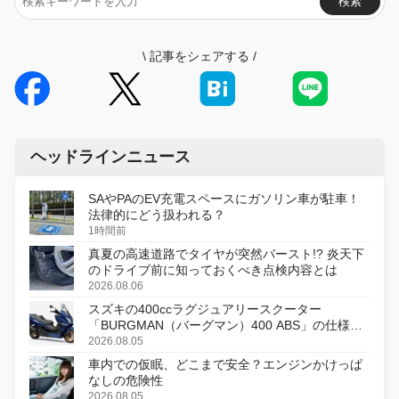
検索
\
記事をシェアする
/
ヘッドラインニュース
SAやPAのEV充電スペースにガソリン車が駐車！
法律的にどう扱われる？
1時間前
真夏の高速道路でタイヤが突然バースト!? 炎天下
のドライブ前に知っておくべき点検内容とは
2026.08.06
スズキの400ccラグジュアリースクーター
「BURGMAN（バーグマン）400 ABS」の仕様を
変更し、8月18日に発売
2026.08.05
車内での仮眠、どこまで安全？エンジンかけっぱ
なしの危険性
2026.08.05