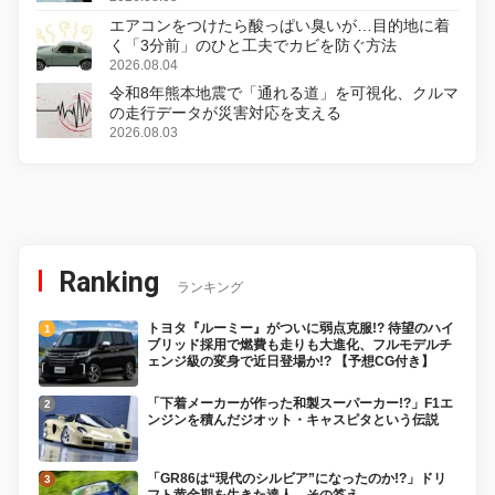
エアコンをつけたら酸っぱい臭いが…目的地に着
く「3分前」のひと工夫でカビを防ぐ方法
2026.08.04
令和8年熊本地震で「通れる道」を可視化、クルマ
の走行データが災害対応を支える
2026.08.03
Ranking
ランキング
トヨタ『ルーミー』がついに弱点克服!? 待望のハイ
ブリッド採用で燃費も走りも大進化、フルモデルチ
ェンジ級の変身で近日登場か!? 【予想CG付き】
「下着メーカーが作った和製スーパーカー!?」F1エ
ンジンを積んだジオット・キャスピタという伝説
「GR86は“現代のシルビア”になったのか!?」ドリ
フト黄金期を生きた達人、その答え