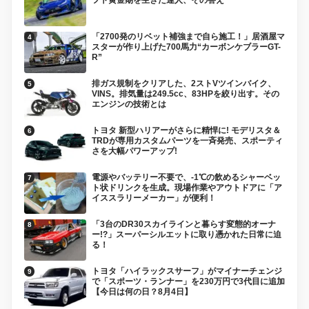
「2700発のリベット補強まで自ら施工！」居酒屋マ
スターが作り上げた700馬力“カーボンケブラーGT-
R”
排ガス規制をクリアした、2ストVツインバイク、
VINS。排気量は249.5cc、83HPを絞り出す。その
エンジンの技術とは
トヨタ 新型ハリアーがさらに精悍に! モデリスタ＆
TRDが専用カスタムパーツを一斉発売、スポーティ
さを大幅パワーアップ!
電源やバッテリー不要で、-1℃の飲めるシャーベッ
ト状ドリンクを生成。現場作業やアウトドアに「ア
イススラリーメーカー」が便利！
「3台のDR30スカイラインと暮らす変態的オーナ
ー!?」スーパーシルエットに取り憑かれた日常に迫
る！
トヨタ「ハイラックスサーフ」がマイナーチェンジ
で「スポーツ・ランナー」を230万円で3代目に追加
【今日は何の日？8月4日】