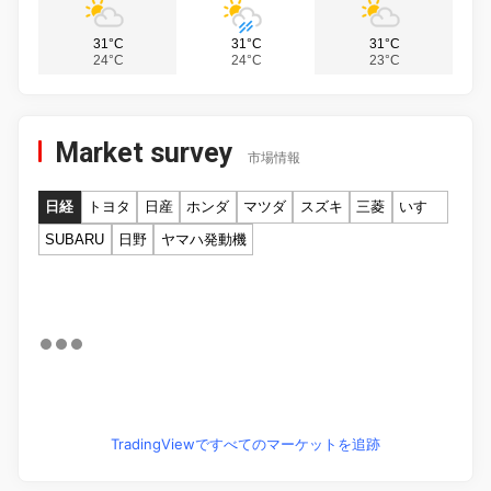
31°C
31°C
31°C
24°C
24°C
23°C
Market survey
市場情報
日経
トヨタ
日産
ホンダ
マツダ
スズキ
三菱
いすゞ
SUBARU
日野
ヤマハ発動機
TradingViewですべてのマーケットを追跡