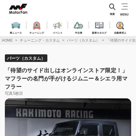
コ
ン
テ
検索
MENU
ン
ツ
へ
車ニュース
チューニング
イベント
中古車
新車カタログ
自動車求人
ス
HOME
チューニング・カスタム
パーツ（カスタム）
「待望のサイド出
キ
ッ
プ
パーツ（カスタム）
「待望のサイド出しはオンラインストア限定！」
マフラーの名門が手がけるジムニー＆シエラ用マ
フラー
写真5枚目