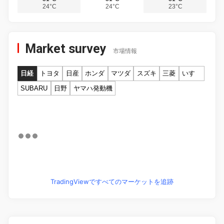
24°C
24°C
23°C
Market survey
市場情報
日経
トヨタ
日産
ホンダ
マツダ
スズキ
三菱
いすゞ
SUBARU
日野
ヤマハ発動機
TradingViewですべてのマーケットを追跡