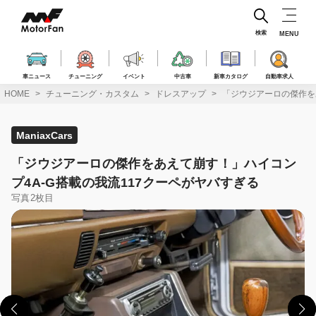
コ
ン
テ
検索
MENU
ン
ツ
へ
車ニュース
チューニング
イベント
中古車
新車カタログ
自動車求人
ス
HOME
チューニング・カスタム
ドレスアップ
「ジウジアーロの傑作を
キ
ッ
プ
ManiaxCars
「ジウジアーロの傑作をあえて崩す！」ハイコン
プ4A-G搭載の我流117クーペがヤバすぎる
写真2枚目