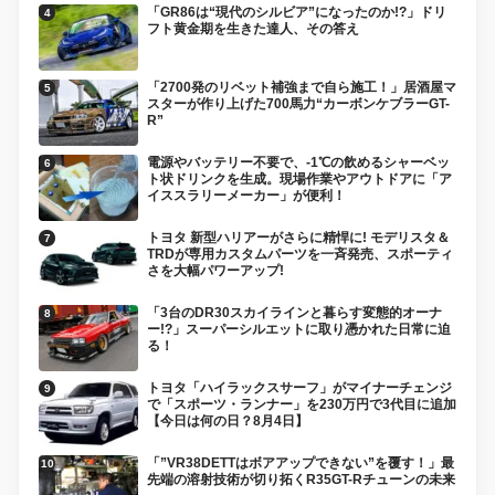
「GR86は“現代のシルビア”になったのか!?」ドリ
フト黄金期を生きた達人、その答え
「2700発のリベット補強まで自ら施工！」居酒屋マ
スターが作り上げた700馬力“カーボンケブラーGT-
R”
電源やバッテリー不要で、-1℃の飲めるシャーベッ
ト状ドリンクを生成。現場作業やアウトドアに「ア
イススラリーメーカー」が便利！
トヨタ 新型ハリアーがさらに精悍に! モデリスタ＆
TRDが専用カスタムパーツを一斉発売、スポーティ
さを大幅パワーアップ!
「3台のDR30スカイラインと暮らす変態的オーナ
ー!?」スーパーシルエットに取り憑かれた日常に迫
る！
トヨタ「ハイラックスサーフ」がマイナーチェンジ
で「スポーツ・ランナー」を230万円で3代目に追加
【今日は何の日？8月4日】
「”VR38DETTはボアアップできない”を覆す！」最
先端の溶射技術が切り拓くR35GT-Rチューンの未来