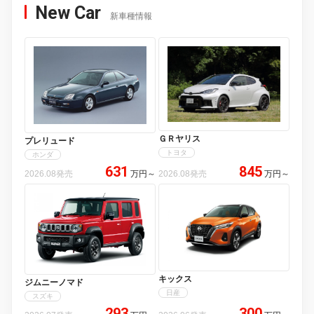
New Car
新車種情報
ＧＲヤリス
プレリュード
トヨタ
ホンダ
631
845
2026.08発売
万円
～
2026.08発売
万円
～
キックス
ジムニーノマド
日産
スズキ
293
300