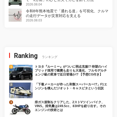
2026.08.04
令和8年熊本地震で「通れる道」を可視化、クルマ
の走行データが災害対応を支える
2026.08.03
Ranking
ランキング
トヨタ『ルーミー』がついに弱点克服!? 待望のハイ
ブリッド採用で燃費も走りも大進化、フルモデルチ
ェンジ級の変身で近日登場か!? 【予想CG付き】
「下着メーカーが作った和製スーパーカー!?」F1エ
ンジンを積んだジオット・キャスピタという伝説
排ガス規制をクリアした、2ストVツインバイク、
VINS。排気量は249.5cc、83HPを絞り出す。その
エンジンの技術とは