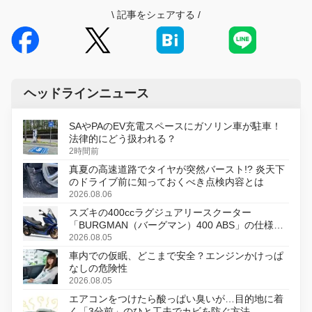
\
記事をシェアする
/
ヘッドラインニュース
SAやPAのEV充電スペースにガソリン車が駐車！
法律的にどう扱われる？
2時間前
真夏の高速道路でタイヤが突然バースト!? 炎天下
のドライブ前に知っておくべき点検内容とは
2026.08.06
スズキの400ccラグジュアリースクーター
「BURGMAN（バーグマン）400 ABS」の仕様を
変更し、8月18日に発売
2026.08.05
車内での仮眠、どこまで安全？エンジンかけっぱ
なしの危険性
2026.08.05
エアコンをつけたら酸っぱい臭いが…目的地に着
く「3分前」のひと工夫でカビを防ぐ方法