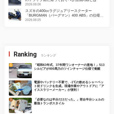
2026.08.06
スズキの400ccラグジュアリースクーター
「BURGMAN（バーグマン）400 ABS」の仕様を
変更し、8月18日に発売
2026.08.05
Ranking
ランキング
「昭和63年式、37年間ワンオーナーの意地！」S13
シルビアが400馬力のツインチャージ仕様で覚醒
電源やバッテリー不要で、-1℃の飲めるシャーベッ
ト状ドリンクを生成。現場作業やアウトドアに「ア
イススラリーメーカー」が便利！
「必要なのは半分だけだった。」荷台半分シェルの
最強トランポスタイル