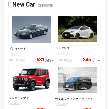
New Car
新車種情報
ＧＲヤリス
プレリュード
トヨタ
ホンダ
631
845
2026.08発売
万円
～
2026.08発売
万円
～
ジムニーノマド
ヴェルファイアハイブリッド
スズキ
トヨタ