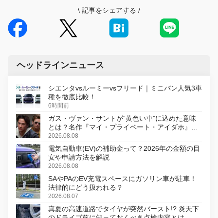
\
記事をシェアする
/
ヘッドラインニュース
シエンタvsルーミーvsフリード｜ミニバン人気3車
種を徹底比較！
6時間前
ガス・ヴァン・サントが“黄色い車”に込めた意味
とは？名作『マイ・プライベート・アイダホ』が
初のデジタルリマスター版で復活
2026.08.08
電気自動車(EV)の補助金って？2026年の金額の目
安や申請方法を解説
2026.08.08
SAやPAのEV充電スペースにガソリン車が駐車！
法律的にどう扱われる？
2026.08.07
真夏の高速道路でタイヤが突然バースト!? 炎天下
のドライブ前に知っておくべき点検内容とは