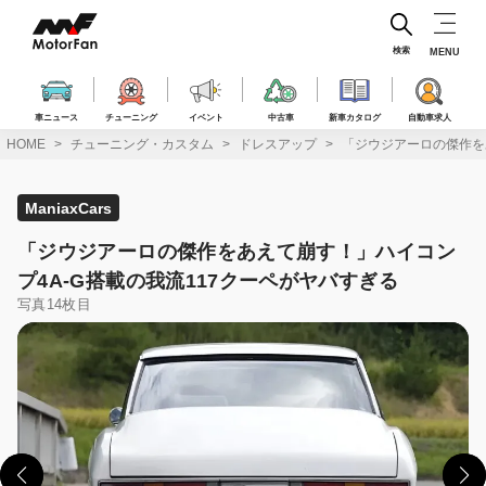
コ
ン
テ
検索
MENU
ン
ツ
へ
車ニュース
チューニング
イベント
中古車
新車カタログ
自動車求人
ス
HOME
チューニング・カスタム
ドレスアップ
「ジウジアーロの傑作を
キ
ッ
プ
ManiaxCars
「ジウジアーロの傑作をあえて崩す！」ハイコン
プ4A-G搭載の我流117クーペがヤバすぎる
写真14枚目