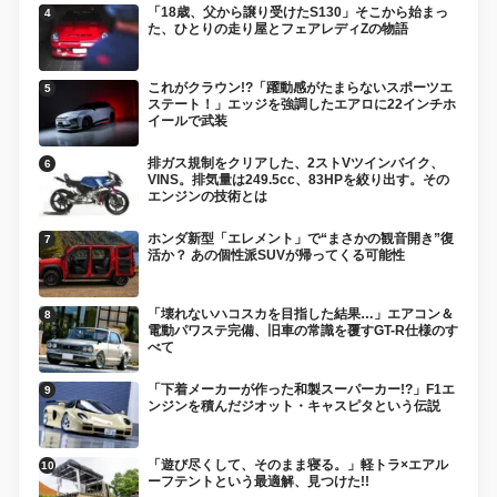
「18歳、父から譲り受けたS130」そこから始まっ
た、ひとりの走り屋とフェアレディZの物語
これがクラウン!?「躍動感がたまらないスポーツエ
ステート！」エッジを強調したエアロに22インチホ
イールで武装
排ガス規制をクリアした、2ストVツインバイク、
VINS。排気量は249.5cc、83HPを絞り出す。その
エンジンの技術とは
ホンダ新型「エレメント」で“まさかの観音開き”復
活か？ あの個性派SUVが帰ってくる可能性
「壊れないハコスカを目指した結果…」エアコン＆
電動パワステ完備、旧車の常識を覆すGT-R仕様のす
べて
「下着メーカーが作った和製スーパーカー!?」F1エ
ンジンを積んだジオット・キャスピタという伝説
「遊び尽くして、そのまま寝る。」軽トラ×エアル
ーフテントという最適解、見つけた!!