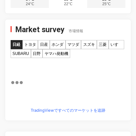
24°C
22°C
25°C
Market survey
市場情報
日経
トヨタ
日産
ホンダ
マツダ
スズキ
三菱
いすゞ
SUBARU
日野
ヤマハ発動機
TradingViewですべてのマーケットを追跡