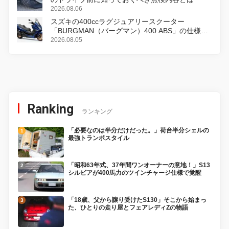
2026.08.06
スズキの400ccラグジュアリースクーター
「BURGMAN（バーグマン）400 ABS」の仕様を
変更し、8月18日に発売
2026.08.05
Ranking
ランキング
「必要なのは半分だけだった。」荷台半分シェルの
最強トランポスタイル
「昭和63年式、37年間ワンオーナーの意地！」S13
シルビアが400馬力のツインチャージ仕様で覚醒
「18歳、父から譲り受けたS130」そこから始まっ
た、ひとりの走り屋とフェアレディZの物語