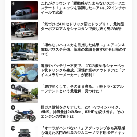
これがクラウン!?「躍動感がたまらないスポーツエ
ステート！」エッジを強調したエアロに22インチホ
イールで武装
「気づけば430セドリック沼にドップリ！」最終型
ターボブロアムをシャコタンで愛し抜く男の物語
「壊れないハコスカを目指した結果…」エアコン＆
電動パワステ完備、旧車の常識を覆すGT-R仕様のす
べて
電源やバッテリー不要で、-1℃の飲めるシャーベッ
ト状ドリンクを生成。現場作業やアウトドアに「ア
イススラリーメーカー」が便利！
「遊び尽くして、そのまま寝る。」軽トラ×エアル
ーフテントという最適解、見つけた!!
排ガス規制をクリアした、2ストVツインバイク、
VINS。排気量は249.5cc、83HPを絞り出す。その
エンジンの技術とは
『オーラがハンパない！』アグレッシブさも高級感
も備えた名門WALDのジムニーノマド用ボディキッ