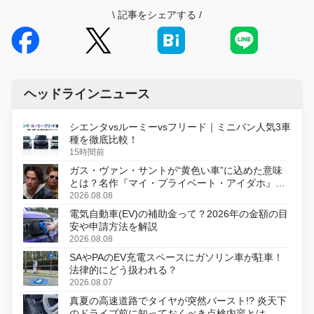
\
記事をシェアする
/
ヘッドラインニュース
シエンタvsルーミーvsフリード｜ミニバン人気3車
種を徹底比較！
15時間前
ガス・ヴァン・サントが“黄色い車”に込めた意味
とは？名作『マイ・プライベート・アイダホ』が
初のデジタルリマスター版で復活
2026.08.08
電気自動車(EV)の補助金って？2026年の金額の目
安や申請方法を解説
2026.08.08
SAやPAのEV充電スペースにガソリン車が駐車！
法律的にどう扱われる？
2026.08.07
真夏の高速道路でタイヤが突然バースト!? 炎天下
のドライブ前に知っておくべき点検内容とは