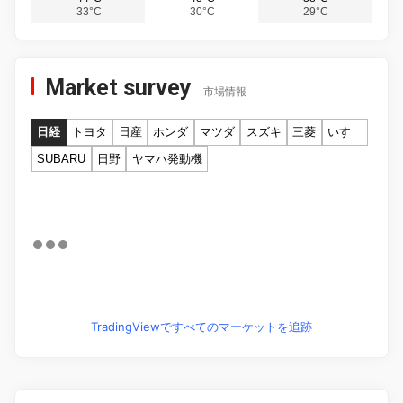
33°C
30°C
29°C
Market survey
市場情報
日経
トヨタ
日産
ホンダ
マツダ
スズキ
三菱
いすゞ
SUBARU
日野
ヤマハ発動機
TradingViewですべてのマーケットを追跡