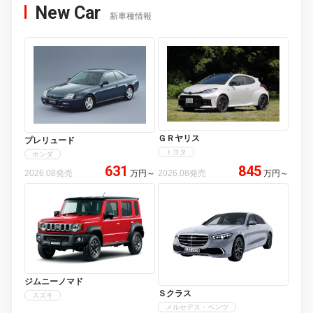
New Car
新車種情報
ＧＲヤリス
プレリュード
トヨタ
ホンダ
631
845
2026.08発売
万円
～
2026.08発売
万円
～
ジムニーノマド
Ｓクラス
スズキ
メルセデス・ベンツ