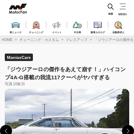
コ
ン
テ
検索
MENU
ン
ツ
へ
車ニュース
チューニング
イベント
中古車
新車カタログ
自動車求人
ス
HOME
チューニング・カスタム
ドレスアップ
「ジウジアーロの傑作を
キ
ッ
プ
ManiaxCars
「ジウジアーロの傑作をあえて崩す！」ハイコン
プ4A-G搭載の我流117クーペがヤバすぎる
写真10枚目