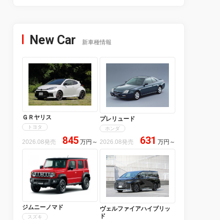
New Car
新車種情報
ＧＲヤリス
プレリュード
トヨタ
ホンダ
845
631
2026.08発売
万円
～
2026.08発売
万円
～
ジムニーノマド
ヴェルファイアハイブリッ
ド
スズキ