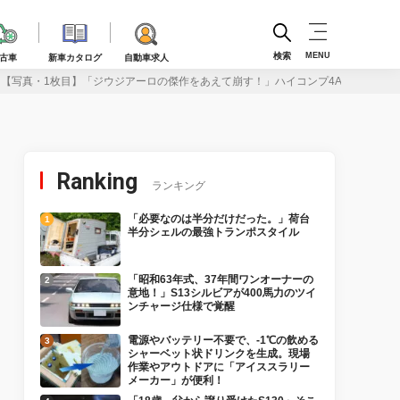
検索
MENU
古車
新車カタログ
自動車求人
【写真・1枚目】「ジウジアーロの傑作をあえて崩す！」ハイコンプ4A-G搭載の我
Ranking
ランキング
「必要なのは半分だけだった。」荷台
半分シェルの最強トランポスタイル
「昭和63年式、37年間ワンオーナーの
意地！」S13シルビアが400馬力のツイ
ンチャージ仕様で覚醒
電源やバッテリー不要で、-1℃の飲める
シャーベット状ドリンクを生成。現場
作業やアウトドアに「アイススラリー
メーカー」が便利！