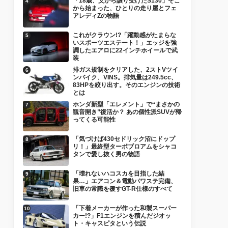
「18歳、父から譲り受けたS130」そこ
から始まった、ひとりの走り屋とフェ
アレディZの物語
これがクラウン!?「躍動感がたまらな
いスポーツエステート！」エッジを強
調したエアロに22インチホイールで武
装
排ガス規制をクリアした、2ストVツイ
ンバイク、VINS。排気量は249.5cc、
83HPを絞り出す。そのエンジンの技術
とは
ホンダ新型「エレメント」で“まさかの
観音開き”復活か？ あの個性派SUVが帰
ってくる可能性
「気づけば430セドリック沼にドップ
リ！」最終型ターボブロアムをシャコ
タンで愛し抜く男の物語
「壊れないハコスカを目指した結
果…」エアコン＆電動パワステ完備、
旧車の常識を覆すGT-R仕様のすべて
「下着メーカーが作った和製スーパー
カー!?」F1エンジンを積んだジオッ
ト・キャスピタという伝説