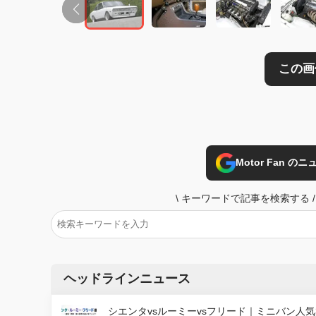
Motor Fan 
\
キーワードで記事を検索する
/
ヘッドラインニュース
シエンタvsルーミーvsフリード｜ミニバン人気