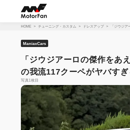
コ
ン
テ
ン
ツ
HOME
チューニング・カスタム
ドレスアップ
「ジウジア
へ
ス
キ
ManiaxCars
ッ
プ
「ジウジアーロの傑作をあえ
の我流117クーペがヤバすぎ
写真1枚目