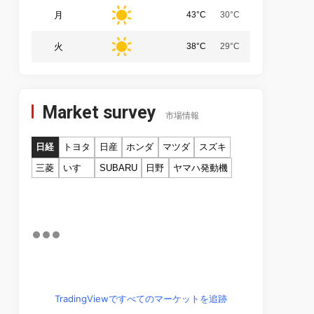
月
43°C
30°C
火
38°C
29°C
Market survey
市場情報
日経
トヨタ
日産
ホンダ
マツダ
スズキ
三菱
いすゞ
SUBARU
日野
ヤマハ発動機
TradingViewですべてのマーケットを追跡