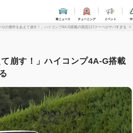
車ニュース
チューニング
イベント
中
ーロの傑作をあえて崩す！」ハイコンプ4A-G搭載の我流117クーペがヤバすぎる
て崩す！」ハイコンプ4A-G搭載
る