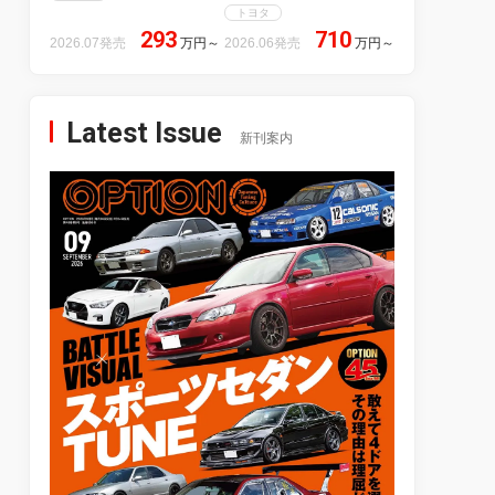
トヨタ
293
710
2026.07発売
万円
～
2026.06発売
万円
～
Latest Issue
新刊案内