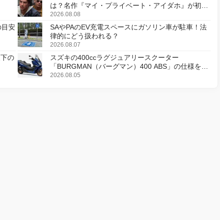
は？名作『マイ・プライベート・アイダホ』が初の
デジタルリマスター版で復活
2026.08.08
の目安
SAやPAのEV充電スペースにガソリン車が駐車！法
律的にどう扱われる？
2026.08.07
天下の
スズキの400ccラグジュアリースクーター
「BURGMAN（バーグマン）400 ABS」の仕様を変
更し、8月18日に発売
2026.08.05