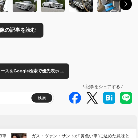
→
のニュースをGoogle検索で優先表示
\
記事をシェアする
/
検索
3車
ガス・ヴァン・サントが“黄色い車”に込めた意味と