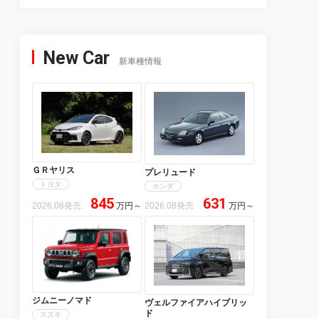
New Car
新車種情報
ＧＲヤリス
プレリュード
トヨタ
ホンダ
845
631
2026.08発売
万円
～
2026.08発売
万円
～
ジムニーノマド
ヴェルファイアハイブリッ
ド
スズキ