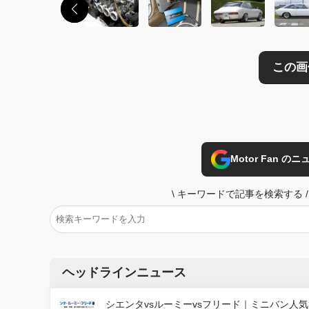
Motor Fan 
\
キーワードで記事を検索する
/
ヘッドラインニュース
シエンタvsルーミーvsフリード｜ミニバン人気