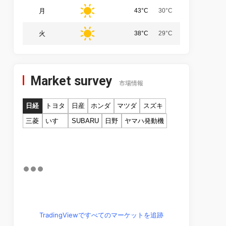
月
43°C
30°C
火
38°C
29°C
Market survey
市場情報
日経
トヨタ
日産
ホンダ
マツダ
スズキ
三菱
いすゞ
SUBARU
日野
ヤマハ発動機
TradingViewですべてのマーケットを追跡