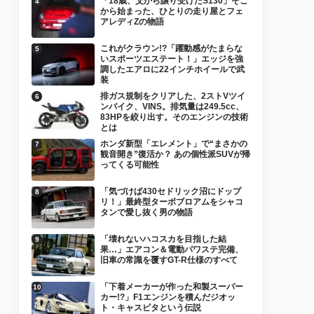
「18歳、父から譲り受けたS130」そこ
から始まった、ひとりの走り屋とフェ
アレディZの物語
これがクラウン!?「躍動感がたまらな
いスポーツエステート！」エッジを強
調したエアロに22インチホイールで武
装
排ガス規制をクリアした、2ストVツイ
ンバイク、VINS。排気量は249.5cc、
83HPを絞り出す。そのエンジンの技術
とは
ホンダ新型「エレメント」で“まさかの
観音開き”復活か？ あの個性派SUVが帰
ってくる可能性
「気づけば430セドリック沼にドップ
リ！」最終型ターボブロアムをシャコ
タンで愛し抜く男の物語
「壊れないハコスカを目指した結
果…」エアコン＆電動パワステ完備、
旧車の常識を覆すGT-R仕様のすべて
「下着メーカーが作った和製スーパー
カー!?」F1エンジンを積んだジオッ
ト・キャスピタという伝説