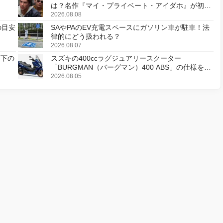
は？名作『マイ・プライベート・アイダホ』が初の
デジタルリマスター版で復活
2026.08.08
の目安
SAやPAのEV充電スペースにガソリン車が駐車！法
律的にどう扱われる？
2026.08.07
天下の
スズキの400ccラグジュアリースクーター
「BURGMAN（バーグマン）400 ABS」の仕様を変
更し、8月18日に発売
2026.08.05