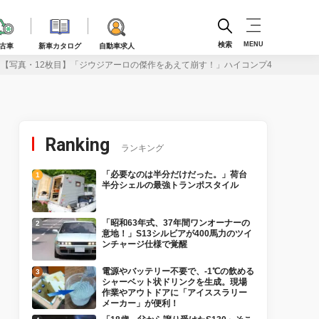
検索
MENU
古車
新車カタログ
自動車求人
【写真・12枚目】「ジウジアーロの傑作をあえて崩す！」ハイコンプ4A-G搭載の我
Ranking
ランキング
「必要なのは半分だけだった。」荷台
半分シェルの最強トランポスタイル
「昭和63年式、37年間ワンオーナーの
意地！」S13シルビアが400馬力のツイ
ンチャージ仕様で覚醒
電源やバッテリー不要で、-1℃の飲める
シャーベット状ドリンクを生成。現場
作業やアウトドアに「アイススラリー
メーカー」が便利！