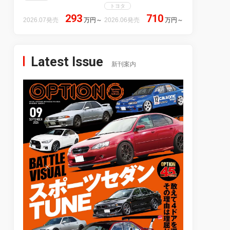
トヨタ
293
710
2026.07発売
万円
～
2026.06発売
万円
～
Latest Issue
新刊案内