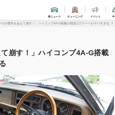
車ニュース
チューニング
イベント
中
ーロの傑作をあえて崩す！」ハイコンプ4A-G搭載の我流117クーペがヤバすぎる
て崩す！」ハイコンプ4A-G搭載
る