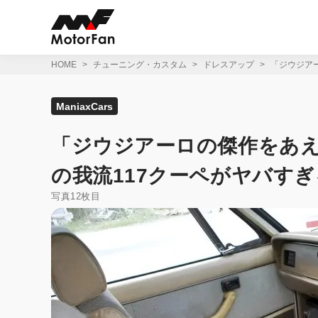
コ
ン
テ
ン
ツ
HOME
チューニング・カスタム
ドレスアップ
「ジウジア
へ
ス
キ
ManiaxCars
ッ
プ
「ジウジアーロの傑作をあえ
の我流117クーペがヤバすぎ
写真12枚目