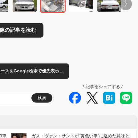
→
のニュースをGoogle検索で優先表示
\
記事をシェアする
/
検索
3車
ガス・ヴァン・サントが“黄色い車”に込めた意味と