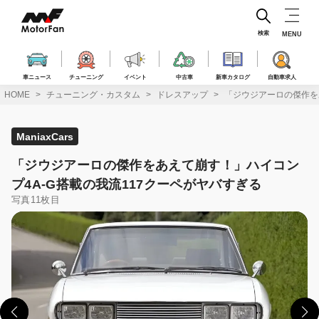
コ
ン
テ
検索
MENU
ン
ツ
へ
車ニュース
チューニング
イベント
中古車
新車カタログ
自動車求人
ス
HOME
チューニング・カスタム
ドレスアップ
「ジウジアーロの傑作を
キ
ッ
プ
ManiaxCars
「ジウジアーロの傑作をあえて崩す！」ハイコン
プ4A-G搭載の我流117クーペがヤバすぎる
写真11枚目