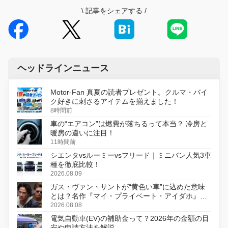
\
記事をシェアする
/
ヘッドラインニュース
Motor-Fan 真夏の読者プレゼント。クルマ・バイ
ク好きに刺さるアイテムを揃えました！
8時間前
車の“エアコン”は燃費が落ちるって本当？ 冷房と
暖房の違いに注目！
11時間前
シエンタvsルーミーvsフリード｜ミニバン人気3車
種を徹底比較！
2026.08.09
ガス・ヴァン・サントが“黄色い車”に込めた意味
とは？名作『マイ・プライベート・アイダホ』が
初のデジタルリマスター版で復活
2026.08.08
電気自動車(EV)の補助金って？2026年の金額の目
安や申請方法を解説