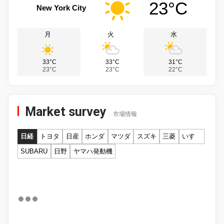
23°C
New York City
月
火
水
33°C
33°C
31°C
23°C
23°C
22°C
Market survey
市場情報
日経
トヨタ
日産
ホンダ
マツダ
スズキ
三菱
いすゞ
SUBARU
日野
ヤマハ発動機