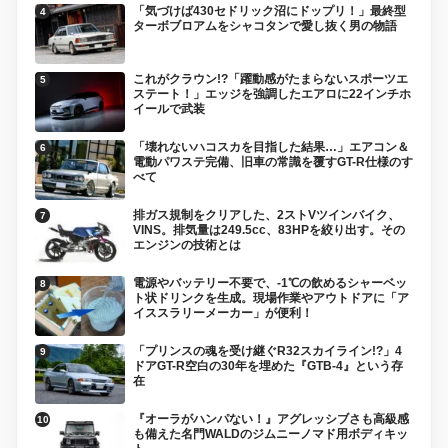
「気づけば430セドリック沼にドップリ！」最終型
ターボブロアムをシャコタンで愛し抜く男の物語
これがクラウン!?「躍動感がたまらないスポーツエ
ステート！」エッジを強調したエアロに22インチホ
イールで武装
「壊れないハコスカを目指した結果…」エアコン＆
電動パワステ完備、旧車の常識を覆すGT-R仕様のす
べて
排ガス規制をクリアした、2ストVツインバイク、
VINS。排気量は249.5cc、83HPを絞り出す。その
エンジンの技術とは
電源やバッテリー不要で、-1℃の飲めるシャーベッ
ト状ドリンクを生成。現場作業やアウトドアに「ア
イススラリーメーカー」が便利！
「プリンスの魂を受け継ぐR32スカイライン!?」4
ドアGT-R空白の30年を埋めた『GTB-4』という存
在
『オーラがハンパない！』アグレッシブさも高級感
も備えた名門WALDのジムニーノマド用ボディキッ