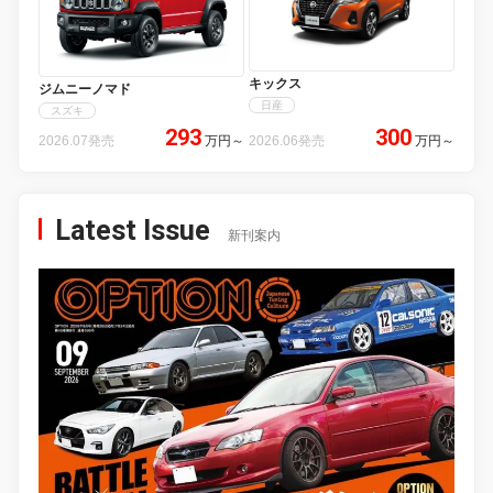
キックス
ジムニーノマド
日産
スズキ
293
300
2026.07発売
万円
～
2026.06発売
万円
～
Latest Issue
新刊案内