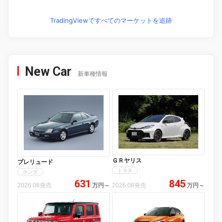
TradingViewですべてのマーケットを追跡
New Car
新車種情報
ＧＲヤリス
プレリュード
トヨタ
ホンダ
631
845
2026.08発売
万円
～
2026.08発売
万円
～