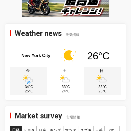
Weather news
天気情報
26°C
New York City
金
土
日
34°C
33°C
33°C
25°C
24°C
23°C
Market survey
市場情報
日経
トヨタ
日産
ホンダ
マツダ
スズキ
三菱
いすゞ