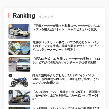
Ranking
ランキング
「下着メーカーが作った和製スーパーカー!?」F1エ
ンジンを積んだジオット・キャスピタという伝説
電源やバッテリー不要で、-1℃の飲めるシャーベッ
ト状ドリンクを生成。現場作業やアウトドアに「ア
イススラリーメーカー」が便利！
「昭和63年式、37年間ワンオーナーの意地！」S13
シルビアが400馬力のツインチャージ仕様で覚醒
排ガス規制をクリアした、2ストVツインバイク、
VINS。排気量は249.5cc、83HPを絞り出す。その
エンジンの技術とは
「2700発のリベット補強まで自ら施工！」居酒屋マ
スターが作り上げた700馬力“カーボンケブラーGT-
R”
ホンダ新型「エレメント」で“まさかの観音開き”復