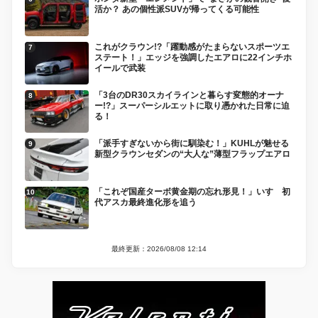
活か？ あの個性派SUVが帰ってくる可能性
これがクラウン!?「躍動感がたまらないスポーツエ
ステート！」エッジを強調したエアロに22インチホ
イールで武装
「3台のDR30スカイラインと暮らす変態的オーナ
ー!?」スーパーシルエットに取り憑かれた日常に迫
る！
「派手すぎないから街に馴染む！」KUHLが魅せる
新型クラウンセダンの“大人な”薄型フラップエアロ
「これぞ国産ターボ黄金期の忘れ形見！」いすゞ初
代アスカ最終進化形を追う
最終更新：2026/08/08 12:14