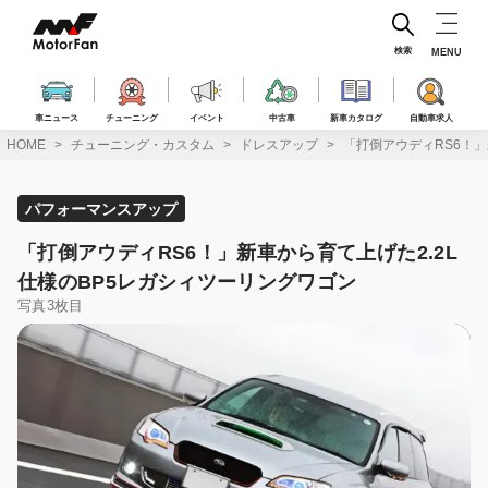
コ
ン
テ
検索
MENU
ン
ツ
へ
車ニュース
チューニング
イベント
中古車
新車カタログ
自動車求人
ス
HOME
チューニング・カスタム
ドレスアップ
「打倒アウディRS6！」
キ
ッ
プ
パフォーマンスアップ
「打倒アウディRS6！」新車から育て上げた2.2L
仕様のBP5レガシィツーリングワゴン
写真3枚目