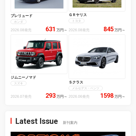
ＧＲヤリス
プレリュード
トヨタ
ホンダ
631
845
2026.08発売
万円
～
2026.08発売
万円
～
ジムニーノマド
Ｓクラス
スズキ
メルセデス・ベンツ
293
1598
2026.07発売
万円
～
2026.06発売
万円
～
Latest Issue
新刊案内