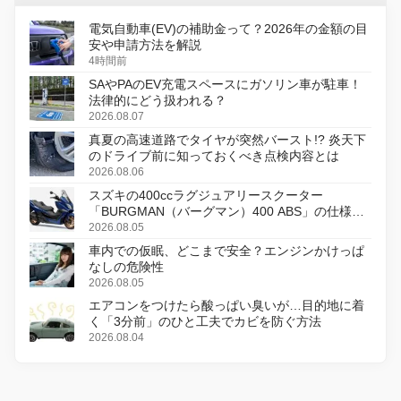
電気自動車(EV)の補助金って？2026年の金額の目
安や申請方法を解説
4時間前
SAやPAのEV充電スペースにガソリン車が駐車！
法律的にどう扱われる？
2026.08.07
真夏の高速道路でタイヤが突然バースト!? 炎天下
のドライブ前に知っておくべき点検内容とは
2026.08.06
スズキの400ccラグジュアリースクーター
「BURGMAN（バーグマン）400 ABS」の仕様を
変更し、8月18日に発売
2026.08.05
車内での仮眠、どこまで安全？エンジンかけっぱ
なしの危険性
2026.08.05
エアコンをつけたら酸っぱい臭いが…目的地に着
く「3分前」のひと工夫でカビを防ぐ方法
2026.08.04