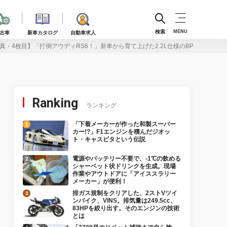
検索
MENU
古車
新車カタログ
自動車求人
真・4枚目】「打倒アウディRS6！」新車から育て上げた2.2L仕様のBP5レガシィ
Ranking
ランキング
「下着メーカーが作った和製スーパー
カー!?」F1エンジンを積んだジオッ
ト・キャスピタという伝説
電源やバッテリー不要で、-1℃の飲める
シャーベット状ドリンクを生成。現場
作業やアウトドアに「アイススラリー
メーカー」が便利！
排ガス規制をクリアした、2ストVツイ
ンバイク、VINS。排気量は249.5cc、
83HPを絞り出す。そのエンジンの技術
とは