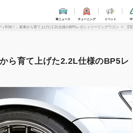
車ニュース
チューニング
イベント
中
ィRS6！」新車から育て上げた2.2L仕様のBP5レガシィツーリングワゴン
【写
から育て上げた2.2L仕様のBP5レ