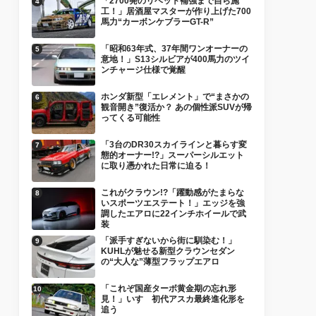
「2700発のリベット補強まで自ら施
工！」居酒屋マスターが作り上げた700
馬力“カーボンケブラーGT-R”
「昭和63年式、37年間ワンオーナーの
意地！」S13シルビアが400馬力のツイ
ンチャージ仕様で覚醒
ホンダ新型「エレメント」で“まさかの
観音開き”復活か？ あの個性派SUVが帰
ってくる可能性
「3台のDR30スカイラインと暮らす変
態的オーナー!?」スーパーシルエット
に取り憑かれた日常に迫る！
これがクラウン!?「躍動感がたまらな
いスポーツエステート！」エッジを強
調したエアロに22インチホイールで武
装
「派手すぎないから街に馴染む！」
KUHLが魅せる新型クラウンセダン
の“大人な”薄型フラップエアロ
「これぞ国産ターボ黄金期の忘れ形
見！」いすゞ初代アスカ最終進化形を
追う