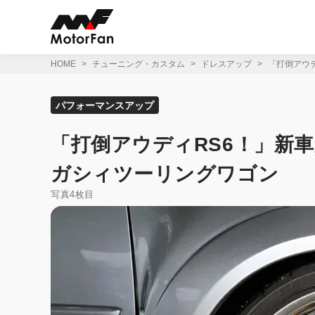
コ
ン
テ
ン
ツ
HOME
チューニング・カスタム
ドレスアップ
「打倒アウデ
へ
ス
キ
パフォーマンスアップ
ッ
プ
「打倒アウディRS6！」新車
ガシィツーリングワゴン
写真4枚目