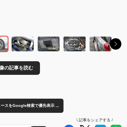
→
のニュースをGoogle検索で優先表示
\
記事をシェアする
/