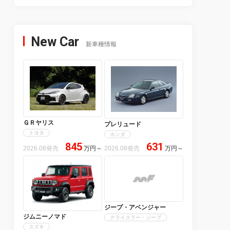
New Car
新車種情報
ＧＲヤリス
プレリュード
トヨタ
ホンダ
845
631
2026.08発売
万円
～
2026.08発売
万円
～
ジープ・アベンジャー
ジムニーノマド
クライスラー・ジープ
スズキ