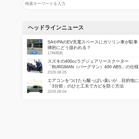
ヘッドラインニュース
SAやPAのEV充電スペースにガソリン車が駐車
律的にどう扱われる？
17時間前
スズキの400ccラグジュアリースクーター
「BURGMAN（バーグマン）400 ABS」の仕
更し、8月18日に発売
2026.08.05
エアコンをつけたら酸っぱい臭いが…目的地に
「3分前」のひと工夫でカビを防ぐ方法
2026.08.04