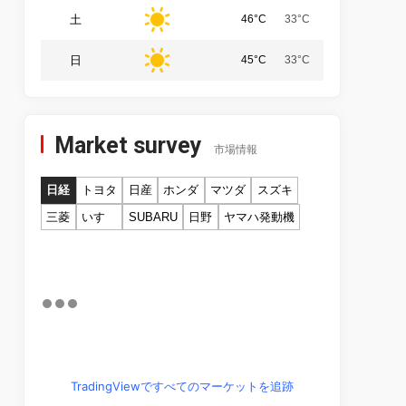
土
46°C
33°C
日
45°C
33°C
Market survey
市場情報
日経
トヨタ
日産
ホンダ
マツダ
スズキ
三菱
いすゞ
SUBARU
日野
ヤマハ発動機
TradingViewですべてのマーケットを追跡